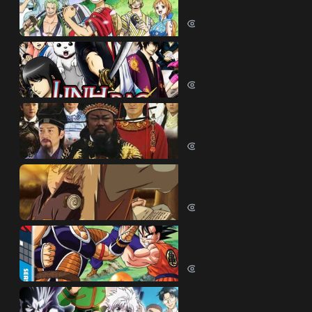
One Piece (1999)
380540 lượt xem
Linh Hồn Bạc (Phần 1)
Gintama (Season 1) (2006)
69635 lượt xem
Bao Thanh Thiên 1993 (
Justice Bao 6 (1993)
65835 lượt xem
Naruto Shippuden
Naruto Shippuden (2007)
57534 lượt xem
Dragon Ball Kai
Dragon Ball Kai (2019)
54061 lượt xem
Thợ Săn Tí Hon