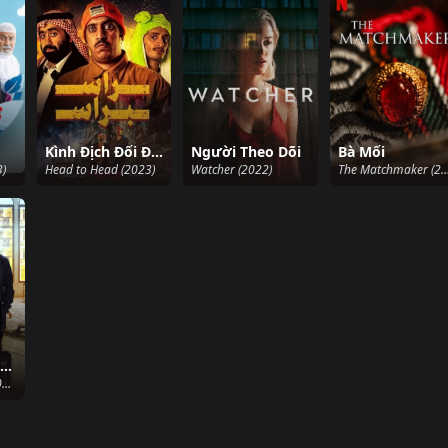
Kình Địch Đối Đầu
Người Theo Dõi
Bà Mối
3)
Head to Head (2023)
Watcher (2022)
The Matchmaker (2
Tuổi Trẻ Ả Rập (Phần 3)
Takki (Season 3) (2021)