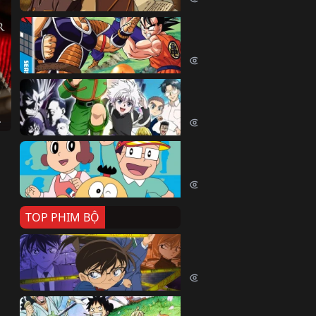
Dragon Ball Kai
Dragon Ball Kai (2019)
54061 lượt xem
Thợ Săn Tí Hon
Hunter X Hunter (1999)
023)
39510 lượt xem
Cuốn Từ Điển Kì Bí
Kiteretsu Daihyakka (1988)
30624 lượt xem
TOP PHIM BỘ
Thám Tử Lừng Danh Co
Detective Conan (1996)
515078 lượt xem
Đảo Hải Tặc