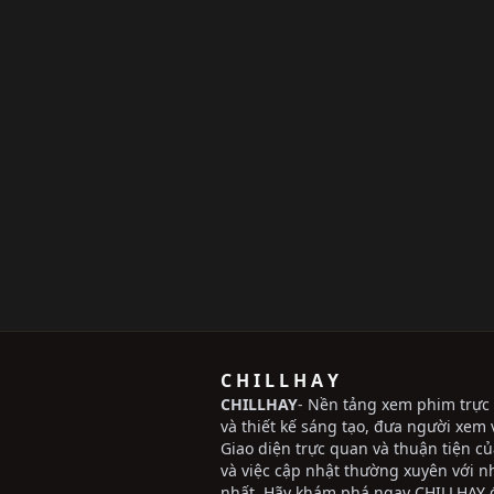
C H I L L H A Y
CHILLHAY
- Nền tảng xem phim trực 
và thiết kế sáng tạo, đưa người xem v
Giao diện trực quan và thuận tiện c
và việc cập nhật thường xuyên với 
nhất. Hãy khám phá ngay CHILLHAY đ