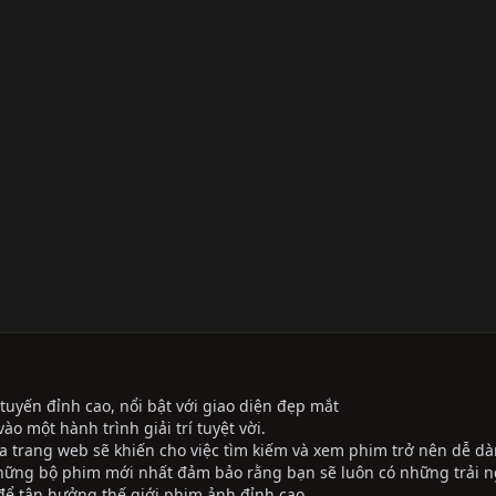
tuyến đỉnh cao, nổi bật với giao diện đẹp mắt
ào một hành trình giải trí tuyệt vời.
ủa trang web sẽ khiến cho việc tìm kiếm và xem phim trở nên dễ dà
những bộ phim mới nhất đảm bảo rằng bạn sẽ luôn có những trải 
ể tận hưởng thế giới phim ảnh đỉnh cao.