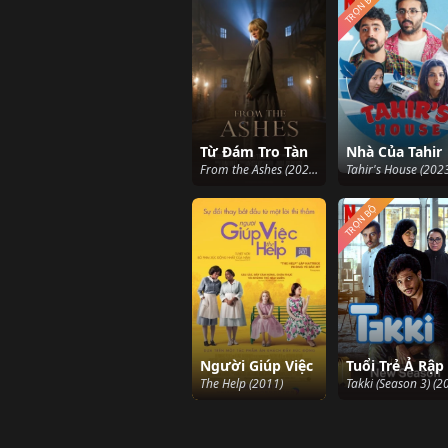
TRỌN BỘ
Từ Đám Tro Tàn
Nhà Của Tahir
From the Ashes (2024)
Tahir's House (202
TRỌN BỘ
Người Giúp Việc
The Help (2011)