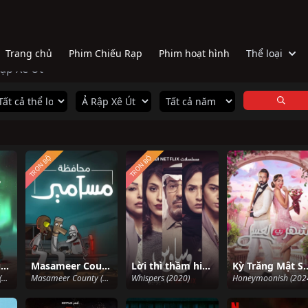
Trang chủ
Phim Chiếu Rạp
Phim hoạt hình
Thể loại
ập Xê Út
TRỌN BỘ
TRỌN BỘ
Masameer County (Phần 2)
Masameer County (Phần 1)
Lời thì thầm hiểm ác
Kỳ Trăng Mật 
Masameer County (Season 2) (2023)
Masameer County (Season 1) (2021)
Whispers (2020)
Honeymoonish (202