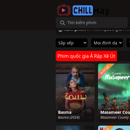
Xem phim »
Phim quốc gia Ả R
Phim quốc gia Ả Rập Xê Út
TRỌN BỘ
Basma
Basma (2024)