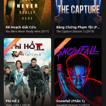
Kế Hoạch Giải Cứu
Bằng Chứng Phạm Tội (Phần 1)
You Were Never Really Here (2017)
The Capture (Season 1) (2019)
TRỌN BỘ
TRỌN BỘ
Phi Hổ 2
Snowfall (Phần 1)
Tiger Cubs 2 (2014)
Snowfall (Season 1) (2017)