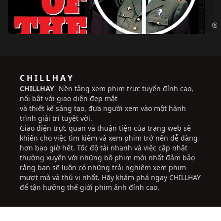
Ng
The
C H I L L H A Y
CHILLHAY
- Nền tảng xem phim trực tuyến đỉnh cao,
nổi bật với giao diện đẹp mắt
và thiết kế sáng tạo, đưa người xem vào một hành
trình giải trí tuyệt vời.
Giao diện trực quan và thuận tiện của trang web sẽ
khiến cho việc tìm kiếm và xem phim trở nên dễ dàng
hơn bao giờ hết. Tốc độ tải nhanh và việc cập nhật
thường xuyên với những bộ phim mới nhất đảm bảo
rằng bạn sẽ luôn có những trải nghiệm xem phim
mượt mà và thú vị nhất. Hãy khám phá ngay CHILLHAY
để tận hưởng thế giới phim ảnh đỉnh cao.
vip66
Vip66
xoso66
xoso66
xoso66