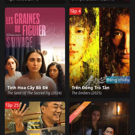
Tập 4
Đang chiếu
Tinh Hoa Cây Bồ Đề
Trên Đống Tro Tàn
The Seed Of The Sacred Fig (2024)
The Embers (2025)
Tập 25
TRỌN BỘ