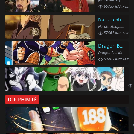
Justice Bao 6 (1993)
65857 lượt xem
Naruto Shippuden
Naruto Shippuden (2007)
57561 lượt xem
Dragon Ball Kai
Dragon Ball Kai (2019)
54463 lượt xem
Th
Hun
TOP PHIM LẺ