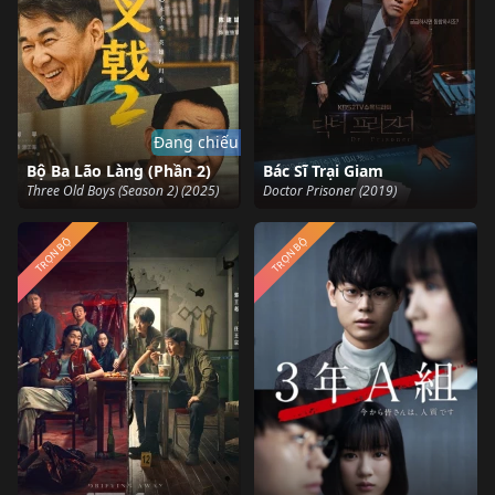
Đang chiếu
Bộ Ba Lão Làng (Phần 2)
Bác Sĩ Trại Giam
Three Old Boys (Season 2) (2025)
Doctor Prisoner (2019)
TRỌN BỘ
TRỌN BỘ