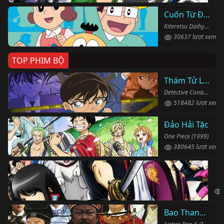
Cuốn Từ Điển Kì Bí
Kiteretsu Daihyakka (1988)
30637 lượt xem
TOP PHIM BỘ
Thám Tử Lừng Danh Conan
Detective Conan (1996)
518482 lượt xem
Đảo Hải Tặc
One Piece (1999)
380645 lượt xem
Li
Gin
Bao Thanh Thiên 1993 (Phần 6)