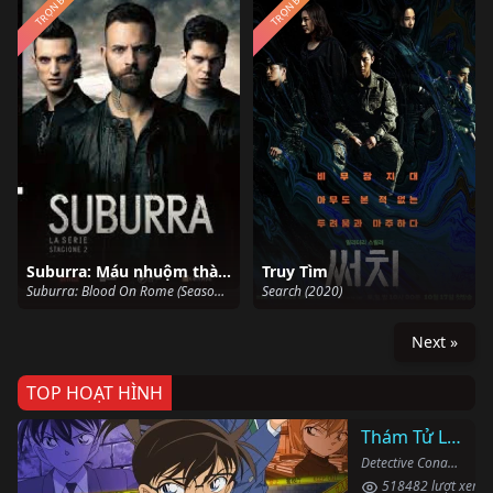
TRỌN BỘ
TRỌN BỘ
Suburra: Máu nhuộm thành Rome (Phần 2)
Truy Tìm
Suburra: Blood On Rome (Season 2) (2019)
Search (2020)
Next »
TOP HOẠT HÌNH
Thám Tử Lừng Danh Conan
Detective Conan (1996)
518482 lượt xem