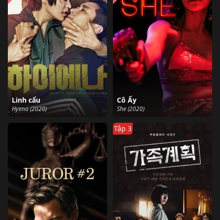
Linh cẩu
Cô Ấy
Hyena (2020)
She (2020)
Tập 3