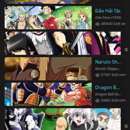
Đảo Hải Tặc
One Piece (1999)
380645 lượt xem
Li
Gin
Naruto Shippuden
Naruto Shippuden (2007)
57561 lượt xem
Dragon Ball Kai
Dragon Ball Kai (2019)
54463 lượt xem
Th
Hun