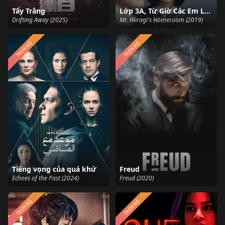
Tẩy Trắng
Lớp 3A, Từ Giờ Các Em Là Con Tin Của Tôi
Drifting Away (2025)
Mr. Hiiragi's Homeroom (2019)
TRỌN BỘ
TRỌN BỘ
Tiếng vọng của quá khứ
Freud
Echoes of the Past (2024)
Freud (2020)
TRỌN BỘ
TRỌN BỘ