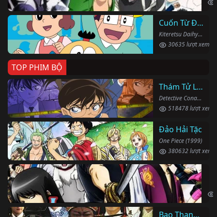
Cuốn Từ Điển Kì Bí
Kiteretsu Daihyakka (1988)
30635 lượt xem
TOP PHIM BỘ
Thám Tử Lừng Danh Conan
Detective Conan (1996)
518478 lượt xem
Đảo Hải Tặc
One Piece (1999)
380632 lượt xem
Li
Gin
Bao Thanh Thiên 1993 (Phần 6)