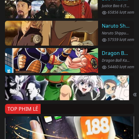
Justice Bao 6 (1993)
65856 lượt xem
Naruto Shippuden
Naruto Shippuden (2007)
57559 lượt xem
Dragon Ball Kai
Dragon Ball Kai (2019)
54460 lượt xem
Th
Hun
TOP PHIM LẺ