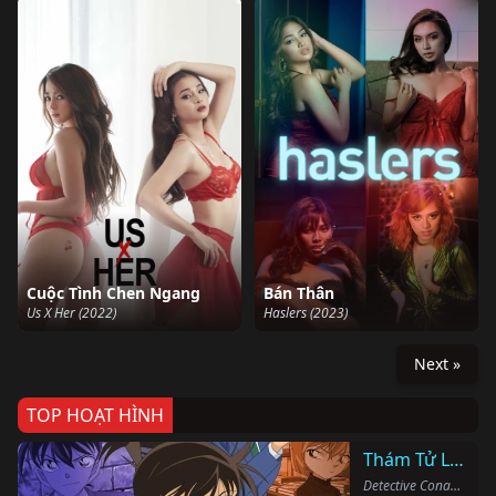
Cuộc Tình Chen Ngang
Bán Thân
Us X Her (2022)
Haslers (2023)
Next »
TOP HOẠT HÌNH
Thám Tử Lừng Danh Conan
Detective Conan (1996)