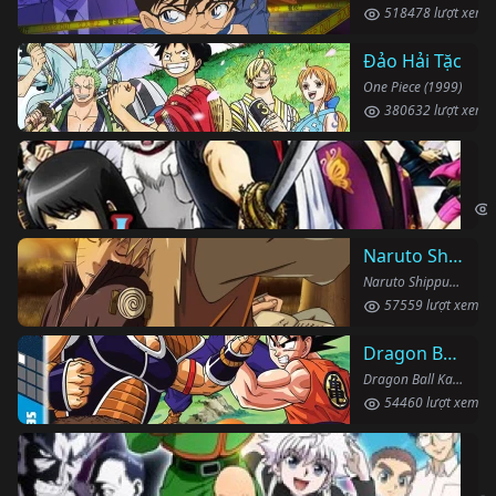
518478 lượt xem
Đảo Hải Tặc
One Piece (1999)
380632 lượt xem
Li
Gin
Naruto Shippuden
Naruto Shippuden (2007)
57559 lượt xem
Dragon Ball Kai
Dragon Ball Kai (2019)
54460 lượt xem
Th
Hun