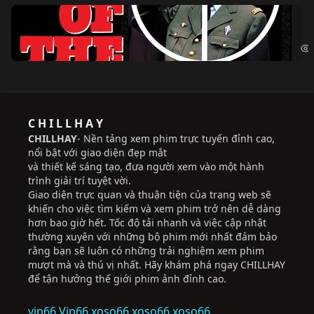
Ng
The
C H I L L H A Y
CHILLHAY
- Nền tảng xem phim trực tuyến đỉnh cao,
nổi bật với giao diện đẹp mắt
và thiết kế sáng tạo, đưa người xem vào một hành
trình giải trí tuyệt vời.
Giao diện trực quan và thuận tiện của trang web sẽ
khiến cho việc tìm kiếm và xem phim trở nên dễ dàng
hơn bao giờ hết. Tốc độ tải nhanh và việc cập nhật
thường xuyên với những bộ phim mới nhất đảm bảo
rằng bạn sẽ luôn có những trải nghiệm xem phim
mượt mà và thú vị nhất. Hãy khám phá ngay CHILLHAY
để tận hưởng thế giới phim ảnh đỉnh cao.
vip66
Vip66
xoso66
xoso66
xoso66