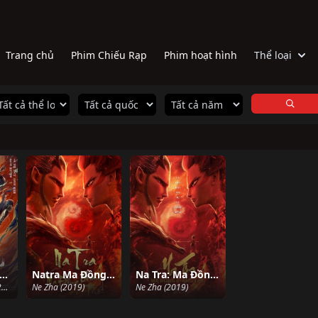
Trang chủ
Phim Chiếu Rạp
Phim hoạt hình
Thể loại
Lãng Tử Hàng Ma
Natra Ma Đồng Giáng Thế
Na Tra: Ma Đồng Giáng Thế
Subdue The Devil (2022)
Ne Zha (2019)
Ne Zha (2019)