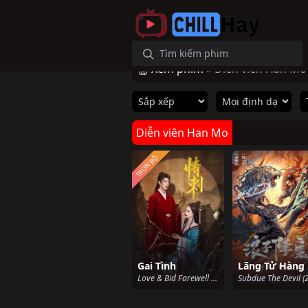
Xem phim »
Diễn viên Han Mo
Diễn viên Han Mo
TRỌN BỘ
Gai Tình
Love & Bid Farewell (2024)