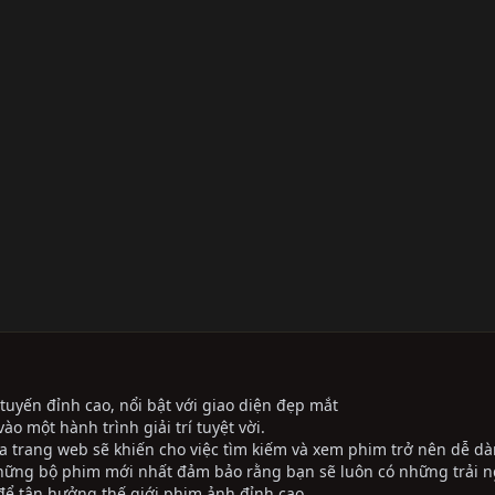
tuyến đỉnh cao, nổi bật với giao diện đẹp mắt
ào một hành trình giải trí tuyệt vời.
ủa trang web sẽ khiến cho việc tìm kiếm và xem phim trở nên dễ dà
những bộ phim mới nhất đảm bảo rằng bạn sẽ luôn có những trải 
ể tận hưởng thế giới phim ảnh đỉnh cao.