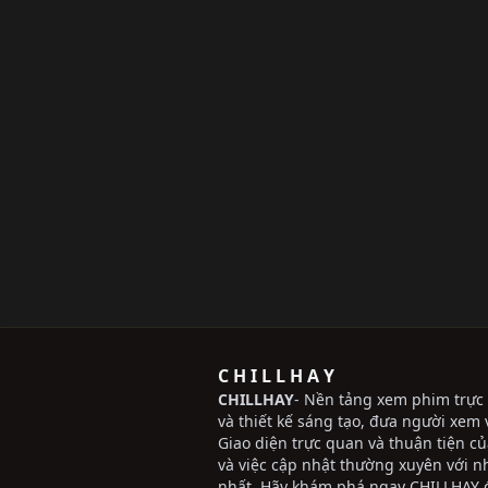
C H I L L H A Y
CHILLHAY
- Nền tảng xem phim trực 
và thiết kế sáng tạo, đưa người xem v
Giao diện trực quan và thuận tiện c
và việc cập nhật thường xuyên với 
nhất. Hãy khám phá ngay CHILLHAY đ