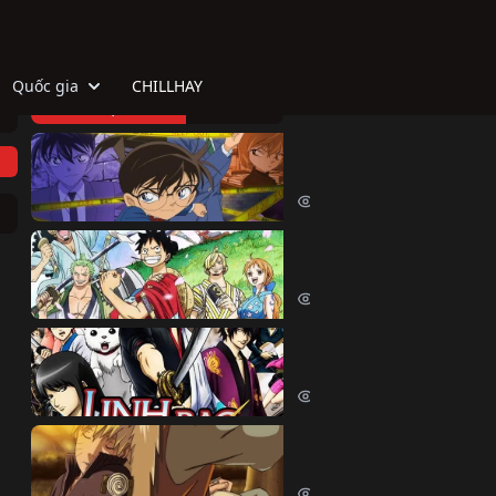
Quốc gia
CHILLHAY
TOP HOẠT HÌNH
Thám Tử Lừng Danh Co
Detective Conan (1996)
515018 lượt xem
Đảo Hải Tặc
One Piece (1999)
380267 lượt xem
Linh Hồn Bạc (Phần 1)
Gintama (Season 1) (2006)
69595 lượt xem
Naruto Shippuden
Naruto Shippuden (2007)
57504 lượt xem