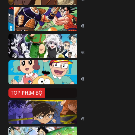
Dragon Ball Kai
Dragon Ball Kai (2019)
54045 lượt xem
Thợ Săn Tí Hon
Hunter X Hunter (1999)
39495 lượt xem
Cuốn Từ Điển Kì Bí
Kiteretsu Daihyakka (1988)
30611 lượt xem
TOP PHIM BỘ
Thám Tử Lừng Danh Co
Detective Conan (1996)
515018 lượt xem
Đảo Hải Tặc