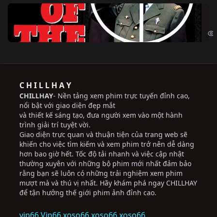
Ng
The
C H I L L H A Y
CHILLHAY
- Nền tảng xem phim trực tuyến đỉnh cao,
nổi bật với giao diện đẹp mắt
và thiết kế sáng tạo, đưa người xem vào một hành
trình giải trí tuyệt vời.
Giao diện trực quan và thuận tiện của trang web sẽ
khiến cho việc tìm kiếm và xem phim trở nên dễ dàng
hơn bao giờ hết. Tốc độ tải nhanh và việc cập nhật
thường xuyên với những bộ phim mới nhất đảm bảo
rằng bạn sẽ luôn có những trải nghiệm xem phim
mượt mà và thú vị nhất. Hãy khám phá ngay CHILLHAY
để tận hưởng thế giới phim ảnh đỉnh cao.
vip66
Vip66
xoso66
xoso66
xoso66