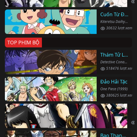
Cuốn Từ Điển Kì Bí
Kiteretsu Daihyakka (1988)
30632 lượt xem
TOP PHIM BỘ
Thám Tử Lừng Danh Conan
Detective Conan (1996)
518476 lượt xem
Đảo Hải Tặc
One Piece (1999)
380625 lượt xem
Li
Gin
Bao Thanh Thiên 1993 (Phần 6)