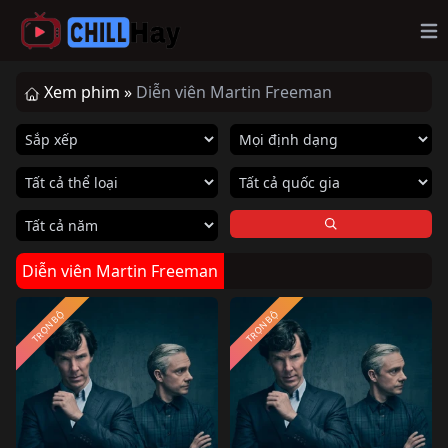
Op
Xem phim »
Diễn viên Martin Freeman
Diễn viên Martin Freeman
TRỌN BỘ
TRỌN BỘ