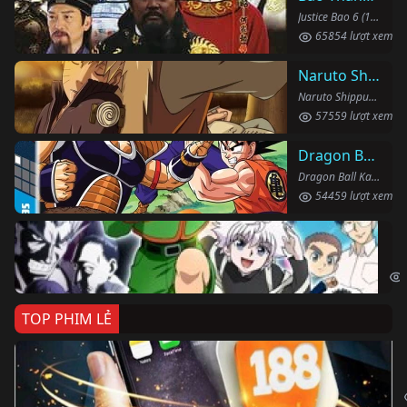
Justice Bao 6 (1993)
65854 lượt xem
Naruto Shippuden
Naruto Shippuden (2007)
57559 lượt xem
Dragon Ball Kai
Dragon Ball Kai (2019)
54459 lượt xem
Th
Hun
TOP PHIM LẺ