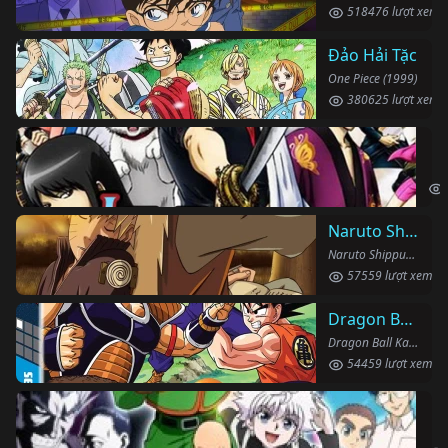
518476 lượt xem
Đảo Hải Tặc
One Piece (1999)
380625 lượt xem
Li
Gin
Naruto Shippuden
Naruto Shippuden (2007)
57559 lượt xem
Dragon Ball Kai
Dragon Ball Kai (2019)
54459 lượt xem
Th
Hun