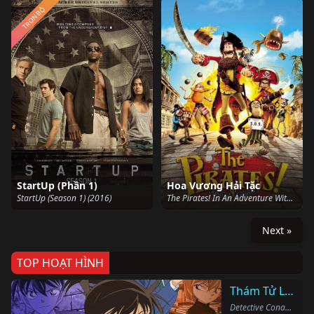
TRỌN BỘ
StartUp (Phần 1)
Hoa Vương Hải Tặc
StartUp (Season 1) (2016)
The Pirates! In An Adventure With Scientists! (2012)
Next »
TOP HOẠT HÌNH
Thám Tử Lừng Danh Conan
Detective Conan (1996)