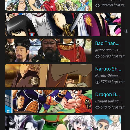
380260 lượt xem
Li
Gin
Bao Thanh Thiên 1993 (Phần 6)
Justice Bao 6 (1993)
65793 lượt xem
Naruto Shippuden
Naruto Shippuden (2007)
57500 lượt xem
Dragon Ball Kai
Dragon Ball Kai (2019)
54045 lượt xem
Th
Hun