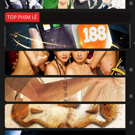
TOP PHIM LẺ
Ki
The
Ám
Obs
Vu
The