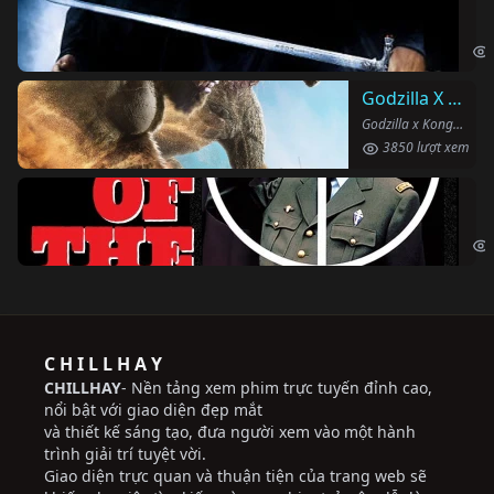
Ha
Har
Godzilla X Kong: Đế Chế Mới
Godzilla x Kong: The New Empire (2024)
3850 lượt xem
Ng
The
C H I L L H A Y
CHILLHAY
- Nền tảng xem phim trực tuyến đỉnh cao,
nổi bật với giao diện đẹp mắt
và thiết kế sáng tạo, đưa người xem vào một hành
trình giải trí tuyệt vời.
Giao diện trực quan và thuận tiện của trang web sẽ