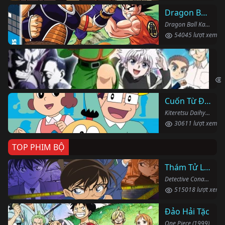
Dragon Ball Kai
Dragon Ball Kai (2019)
54045 lượt xem
Th
Hun
Cuốn Từ Điển Kì Bí
Kiteretsu Daihyakka (1988)
30611 lượt xem
TOP PHIM BỘ
Thám Tử Lừng Danh Conan
Detective Conan (1996)
515018 lượt xem
Đảo Hải Tặc
One Piece (1999)