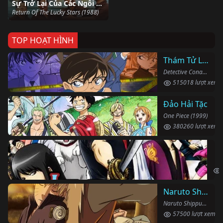
Sự Trở Lại Của Các Ngôi Sao
Return Of The Lucky Stars (1988)
TOP HOẠT HÌNH
Thám Tử Lừng Danh Conan
Detective Conan (1996)
515018 lượt xem
Đảo Hải Tặc
One Piece (1999)
380260 lượt xem
Li
Gin
Naruto Shippuden
Naruto Shippuden (2007)
57500 lượt xem