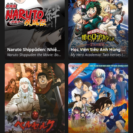
Naruto Shippūden: Nhiệm Vụ Bí Mật
Học Viện Siêu Anh Hùng: 2 Người Hùng
Naruto Shippuden the Movie: Bonds (2008)
My Hero Academia: Two Heroes (2018)
TRỌN BỘ