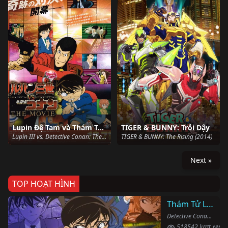
Lupin Đệ Tam và Thám Tử Lừng Danh Conan
TIGER & BUNNY: Trỗi Dậy
Lupin III vs. Detective Conan: The Movie (2013)
TIGER & BUNNY: The Rising (2014)
Next »
TOP HOẠT HÌNH
Thám Tử Lừng Danh Conan
Detective Conan (1996)
518542 lượt xem