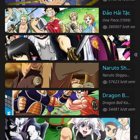
Đảo Hải Tặc
One Piece (1999)
380907 lượt xem
Li
Gin
Naruto Shippuden
Naruto Shippuden (2007)
57623 lượt xem
Dragon Ball Kai
Dragon Ball Kai (2019)
54481 lượt xem
Th
Hun