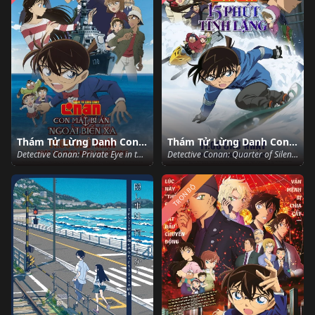
Thám Tử Lừng Danh Conan 17: Con Mắt Bí Ẩn Ngoài Biển Xa
Thám Tử Lừng Danh Conan 15: 15 Phút Tĩnh Lặng
Detective Conan: Private Eye in the Distant Sea (2013)
Detective Conan: Quarter of Silence (2011)
TRỌN BỘ