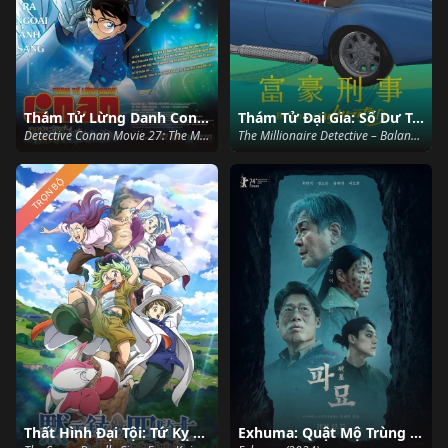
Thám Tử Lừng Danh Conan: Ngôi Sao 5 Cánh 1 Triệu Đô
Thám Tử Đại Gia: Số Dư Tài Khoản - Vô Hạn
Detective Conan Movie 27: The Million Dollar Pentagram (2024)
The Millionaire Detective – Balance: UNLIMITED (2020)
TRỌN BỘ
Thất Hình Đại Tội: Tứ Kỵ Sĩ Khải Huyền
Exhuma: Quật Mộ Trùng Ma