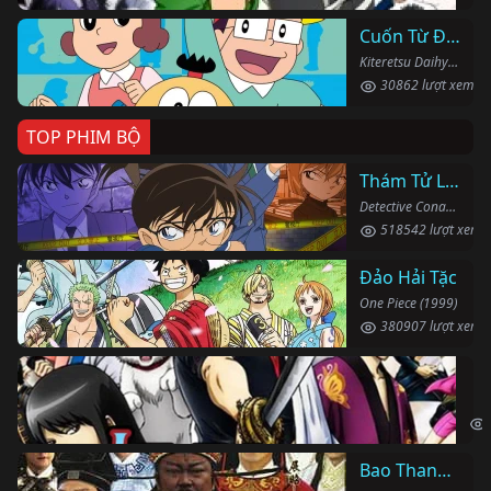
Cuốn Từ Điển Kì Bí
Kiteretsu Daihyakka (1988)
30862 lượt xem
TOP PHIM BỘ
Thám Tử Lừng Danh Conan
Detective Conan (1996)
518542 lượt xem
Đảo Hải Tặc
One Piece (1999)
380907 lượt xem
Li
Gin
Bao Thanh Thiên 1993 (Phần 6)