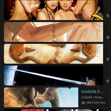
Ki
The
Ám
Obs
Vu
The
Ha
Har
Godzilla X Kong: Đế Chế Mới
Godzilla x Kong: The New Empire (2024)
3863 lượt xem