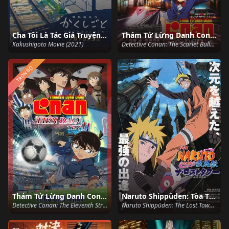
Cha Tôi Là Tác Giả Truyện Tranh Thô Tục Movie
Thám Tử Lừng Danh Conan 24: Viên Đạn Đỏ
Kakushigoto Movie (2021)
Detective Conan: The Scarlet Bullet (2021)
TRỌN BỘ
Thám Tử Lừng Danh Conan 16: Tiền Đạo Thứ 11
Naruto Shippūden: Tòa Tháp Bị Mất
Detective Conan: The Eleventh Striker (2012)
Naruto Shippūden: The Lost Tower (2010)