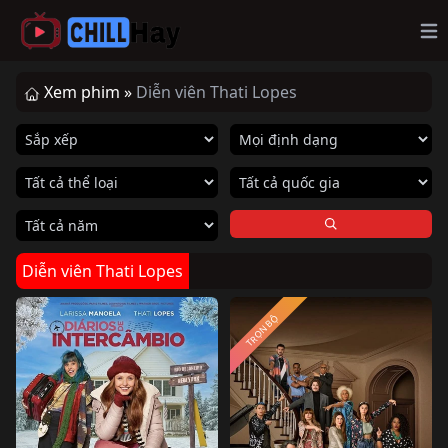
Op
Xem phim »
Diễn viên Thati Lopes
Diễn viên Thati Lopes
TRỌN BỘ