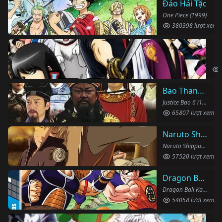
Đảo Hải Tặc
One Piece (1999)
380398 lượt xem
Li
Gin
Bao Thanh Thiên 1993 (Phần 6)
Justice Bao 6 (1993)
65807 lượt xem
Naruto Shippuden
Naruto Shippuden (2007)
57520 lượt xem
Dragon Ball Kai
Dragon Ball Kai (2019)
54058 lượt xem
Th