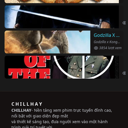
Ha
Har
Godzilla X Kong: Đế Chế Mới
Godzilla x Kong: The New Empire (2024)
3854 lượt xem
Ng
The
C H I L L H A Y
CHILLHAY
- Nền tảng xem phim trực tuyến đỉnh cao,
nổi bật với giao diện đẹp mắt
và thiết kế sáng tạo, đưa người xem vào một hành
trình giải trí tuyệt vời.