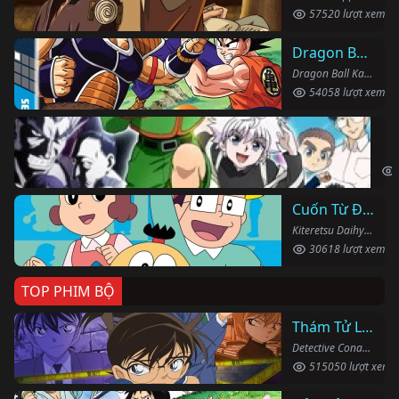
57520 lượt xem
Dragon Ball Kai
Dragon Ball Kai (2019)
54058 lượt xem
Th
Hun
Cuốn Từ Điển Kì Bí
Kiteretsu Daihyakka (1988)
30618 lượt xem
TOP PHIM BỘ
Thám Tử Lừng Danh Conan
Detective Conan (1996)
515050 lượt xem