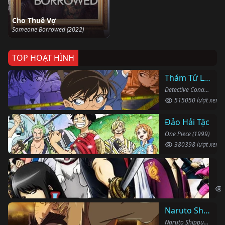
Cho Thuê Vợ
Someone Borrowed (2022)
TOP HOẠT HÌNH
Thám Tử Lừng Danh Conan
Detective Conan (1996)
515050 lượt xem
Đảo Hải Tặc
One Piece (1999)
380398 lượt xem
Li
Gin
Naruto Shippuden
Naruto Shippuden (2007)