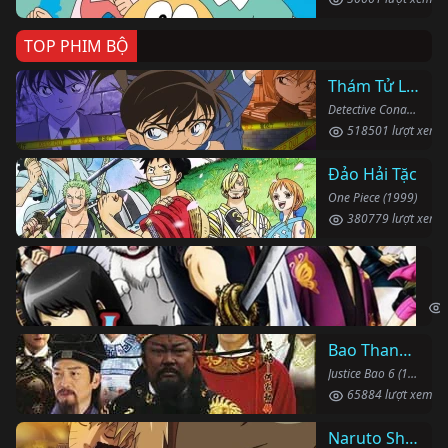
TOP PHIM BỘ
Thám Tử Lừng Danh Conan
Detective Conan (1996)
518501 lượt xem
Đảo Hải Tặc
One Piece (1999)
380779 lượt xem
Li
Gin
Bao Thanh Thiên 1993 (Phần 6)
Justice Bao 6 (1993)
65884 lượt xem
Naruto Shippuden