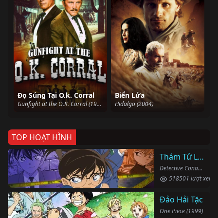
Đọ Súng Tại O.k. Corral
Biển Lửa
Gunfight at the O.K. Corral (1957)
Hidalgo (2004)
TOP HOẠT HÌNH
Thám Tử Lừng Danh Conan
Detective Conan (1996)
518501 lượt xem
Đảo Hải Tặc
One Piece (1999)