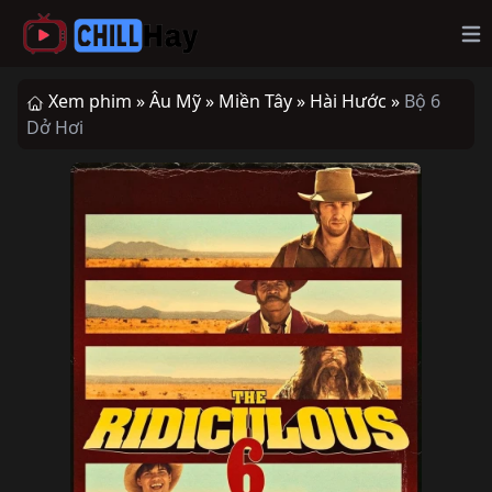
Op
Xem phim »
Âu Mỹ »
Miền Tây »
Hài Hước »
Bộ 6
Dở Hơi