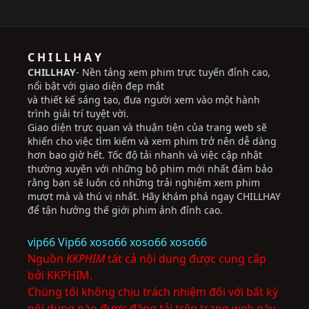
C H I L L H A Y
CHILLHAY
- Nền tảng xem phim trực tuyến đỉnh cao,
nổi bật với giao diện đẹp mắt
và thiết kế sáng tạo, đưa người xem vào một hành
trình giải trí tuyệt vời.
Giao diện trực quan và thuận tiện của trang web sẽ
khiến cho việc tìm kiếm và xem phim trở nên dễ dàng
hơn bao giờ hết. Tốc độ tải nhanh và việc cập nhật
thường xuyên với những bộ phim mới nhất đảm bảo
rằng bạn sẽ luôn có những trải nghiệm xem phim
mượt mà và thú vị nhất. Hãy khám phá ngay CHILLHAY
để tận hưởng thế giới phim ảnh đỉnh cao.
vip66
Vip66
xoso66
xoso66
xoso66
Nguồn
KKPHIM
tất cả nội dung được cung cấp
bởi KKPHIM.
Chúng tôi không chịu trách nhiệm đối với bất kỳ
nội dung nào được đăng tải trên trang web này.