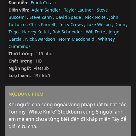
Đạo diễn:
Frank Coraci
Diễn viên:
Adam Sandler
,
Taylor Lautner
,
Steve
Buscemi
,
Steve Zahn
,
David Spade
,
Nick Nolte
,
John
Turturro
,
Chris Parnell
,
Terry Crews
,
Luke Wilson
,
Danny
Trejo
,
Harvey Keitel
,
Rob Schneider
,
Will Forte
,
Jorge
Garcia
,
Nick Swardson
,
Norm Macdonald
,
Whitney
Cummings
Thời lượng:
119 phút
Chất lượng:
HD
Ngôn ngữ:
Vietsub
Lượt xem:
437 lượt
NỘI DUNG PHIM
Khi người cha sống ngoài vòng pháp luật bị bắt cóc, 
Tommy “White Knife” Stockburn cùng 5 người anh 
em mà anh chưa từng biết đến đi khắp miền Tây để 
giải cứu cha.