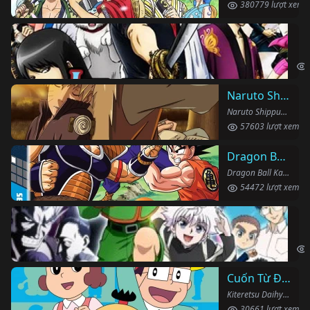
380779 lượt xem
Li
Gin
Naruto Shippuden
Naruto Shippuden (2007)
57603 lượt xem
Dragon Ball Kai
Dragon Ball Kai (2019)
54472 lượt xem
Th
Hun
Cuốn Từ Điển Kì Bí
Kiteretsu Daihyakka (1988)
30661 lượt xem