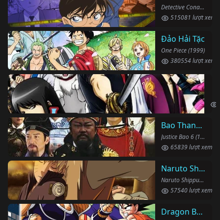
Detective Conan (1996)
515081 lượt xem
Đảo Hải Tặc
One Piece (1999)
380554 lượt xem
Li
Gin
Bao Thanh Thiên 1993 (Phần 6)
Justice Bao 6 (1993)
65839 lượt xem
Naruto Shippuden
Naruto Shippuden (2007)
57540 lượt xem
Dragon Ball Kai