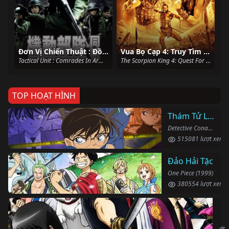
Đơn Vị Chiến Thuật : Đồng Bào
Vua Bọ Cạp 4: Truy Tìm Quyền Năng
Tactical Unit : Comrades In Arms (2009)
The Scorpion King 4: Quest For Power (2015)
TOP HOẠT HÌNH
Thám Tử Lừng Danh Conan
Detective Conan (1996)
515081 lượt xem
Đảo Hải Tặc
One Piece (1999)
380554 lượt xem
Li
Gin