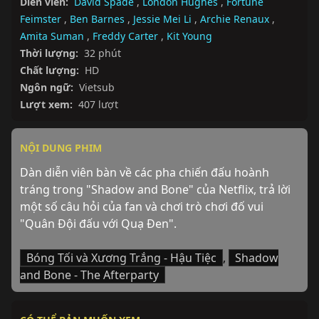
Diễn viên:
David Spade
,
London Hughes
,
Fortune
Feimster
,
Ben Barnes
,
Jessie Mei Li
,
Archie Renaux
,
Amita Suman
,
Freddy Carter
,
Kit Young
Thời lượng:
32 phút
Chất lượng:
HD
Ngôn ngữ:
Vietsub
Lượt xem:
407 lượt
NỘI DUNG PHIM
Dàn diễn viên bàn về các pha chiến đấu hoành 
tráng trong "Shadow and Bone" của Netflix, trả lời 
một số câu hỏi của fan và chơi trò chơi đố vui 
"Quân Đội đấu với Quạ Đen".
Bóng Tối và Xương Trắng - Hậu Tiệc
,
Shadow
and Bone - The Afterparty