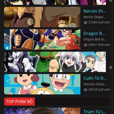
Naruto Shippuden
Naruto Shippuden (2007)
57540 lượt xem
Dragon Ball Kai
Dragon Ball Kai (2019)
54061 lượt xem
Th
Hun
Cuốn Từ Điển Kì Bí
Kiteretsu Daihyakka (1988)
30628 lượt xem
TOP PHIM BỘ
Thám Tử Lừng Danh Conan