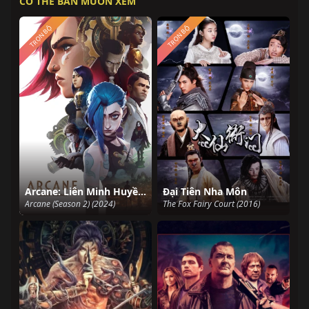
CÓ THỂ BẢN MUỐN XEM
TRỌN BỘ
TRỌN BỘ
Arcane: Liên Minh Huyền Thoại (Phần 2)
Đại Tiên Nha Môn
Arcane (Season 2) (2024)
The Fox Fairy Court (2016)