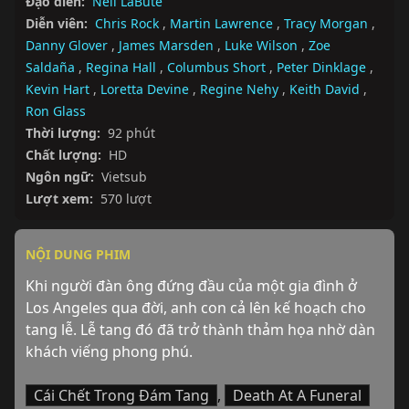
Đạo diễn:
Neil LaBute
Diễn viên:
Chris Rock
,
Martin Lawrence
,
Tracy Morgan
,
Danny Glover
,
James Marsden
,
Luke Wilson
,
Zoe
Saldaña
,
Regina Hall
,
Columbus Short
,
Peter Dinklage
,
Kevin Hart
,
Loretta Devine
,
Regine Nehy
,
Keith David
,
Ron Glass
Thời lượng:
92 phút
Chất lượng:
HD
Ngôn ngữ:
Vietsub
Lượt xem:
570 lượt
NỘI DUNG PHIM
Khi người đàn ông đứng đầu của một gia đình ở 
Los Angeles qua đời, anh con cả lên kế hoạch cho 
tang lễ. Lễ tang đó đã trở thành thảm họa nhờ dàn 
khách viếng phong phú.
Cái Chết Trong Đám Tang
,
Death At A Funeral