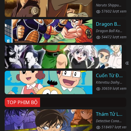
Naruto Shippuden (2007)
57602 lượt xem
Dragon Ball Kai
Dragon Ball Kai (2019)
54472 lượt xem
Th
Hun
Cuốn Từ Điển Kì Bí
Kiteretsu Daihyakka (1988)
30659 lượt xem
TOP PHIM BỘ
Thám Tử Lừng Danh Conan
Detective Conan (1996)
518497 lượt xem