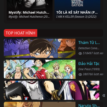
Mystify: Michael Hutchence
TÔI LÀ KẺ SÁT NHÂN (Phần 3)
Mystify: Michael Hutchence (2019)
I AM A KILLER (Season 3) (2022)
TOP HOẠT HÌNH
Thám Tử Lừng Danh Conan
Detective Conan (1996)
518497 lượt xem
Đảo Hải Tặc
One Piece (1999)
380766 lượt xem
Li
Gin
Naruto Shippuden