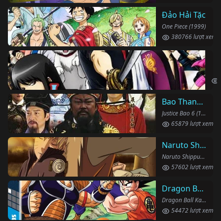
Đảo Hải Tặc
One Piece (1999)
380766 lượt xem
Li
Gin
Bao Thanh Thiên 1993 (Phần 6)
Justice Bao 6 (1993)
65879 lượt xem
Naruto Shippuden
Naruto Shippuden (2007)
57602 lượt xem
Dragon Ball Kai
Dragon Ball Kai (2019)
54472 lượt xem