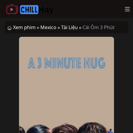
Op
Xem phim »
Mexico »
Tài Liệu »
Cái Ôm 3 Phút