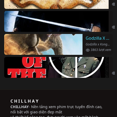
Ha
Har
Godzilla X Kong: Đế Chế Mới
Godzilla x Kong: The New Empire (2024)
3863 lượt xem
Ng
The
C H I L L H A Y
CHILLHAY
- Nền tảng xem phim trực tuyến đỉnh cao,
nổi bật với giao diện đẹp mắt