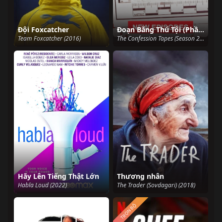
Đội Foxcatcher
Đoạn Băng Thú Tội (Phần 2)
Team Foxcatcher (2016)
The Confession Tapes (Season 2) (2019)
Hãy Lên Tiếng Thật Lớn
Thương nhân
Habla Loud (2022)
The Trader (Sovdagari) (2018)
TRỌN BỘ