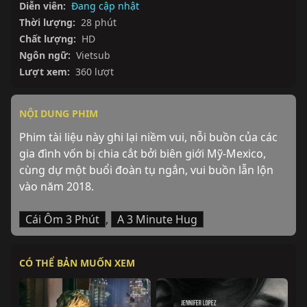
Diễn viên:
Đang cập nhật
Thời lượng:
28 phút
Chất lượng:
HD
Ngôn ngữ:
Vietsub
Lượt xem:
360 lượt
NỘI DUNG PHIM
Phim tài liệu này ghi lại niềm vui, nỗi buồn của các 
gia đình vốn bị chia cắt bởi biên giới Mỹ-Mexico, 
cùng dự một buổi đoàn tụ ngắn, vui buồn lẫn lộn 
vào năm 2018.
Cái Ôm 3 Phút
,
A 3 Minute Hug
CÓ THỂ BẢN MUỐN XEM