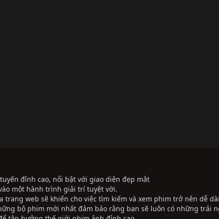
tuyến đỉnh cao, nổi bật với giao diện đẹp mắt
ào một hành trình giải trí tuyệt vời.
ủa trang web sẽ khiến cho việc tìm kiếm và xem phim trở nên dễ dà
những bộ phim mới nhất đảm bảo rằng bạn sẽ luôn có những trải 
ể tận hưởng thế giới phim ảnh đỉnh cao.