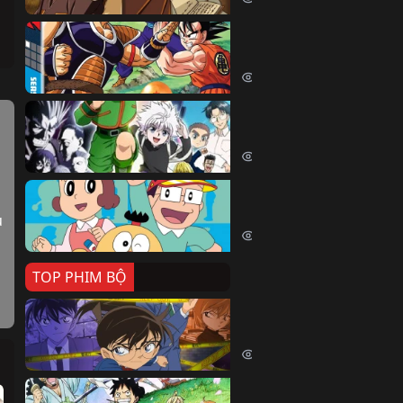
Dragon Ball Kai
Dragon Ball Kai (2019)
54055 lượt xem
Thợ Săn Tí Hon
Hunter X Hunter (1999)
39502 lượt xem
Cuốn Từ Điển Kì Bí
Kiteretsu Daihyakka (1988)
 
30616 lượt xem
TOP PHIM BỘ
Thám Tử Lừng Danh Co
Detective Conan (1996)
515041 lượt xem
Đảo Hải Tặc