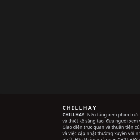
C H I L L H A Y
CHILLHAY
- Nền tảng xem phim trực 
và thiết kế sáng tạo, đưa người xem v
Giao diện trực quan và thuận tiện c
và việc cập nhật thường xuyên với 
nhất. Hãy khám phá ngay CHILLHAY đ