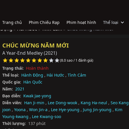
Trang chủ
Phim Chiếu Rạp
Phim hoạt hình
Thể loại
 Động »
Hài Hước »
Tình Cảm »
Chúc Mừng Năm Mới
CHÚC MỪNG NĂM MỚI
A Year-End Medley
(2021)
(8.0 sao / 1 đánh giá)
Trạng thái:
Hoàn thành
Thể loại:
Hành Động
,
Hài Hước
,
Tình Cảm
Quốc gia:
Hàn Quốc
Năm:
2021
Đạo diễn:
Kwak Jae-yong
Diễn viên:
Han Ji-min
,
Lee Dong-wook
,
Kang Ha-neul
,
Seo Kang
joon
,
Yoona
,
Won Jin-a
,
Lee Hye-young
,
Jung Jin-young
,
Kim
Young-kwang
,
Lee Kwang-soo
Thời lượng:
137 phút