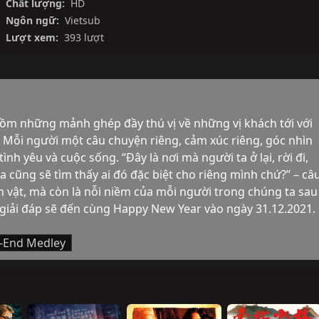
Chất lượng:
HD
Ngôn ngữ:
Vietsub
Lượt xem:
393 lượt
m những mảnh ghép đầy thú vị về những vị khách tới với 
Mỗi người một câu chuyện riêng, cảm xúc riêng, góc nhìn 
ình yêu và cuộc sống. “Đây là nơi mà người ta ở lại, rời đi, 
ta cũng sẽ tìm thấy ai đó đặc biệt cho riêng mình chứ?” – câu
 vật, mà còn là nỗi niềm của mỗi người trong chúng ta sau 
giải đáp sẽ đến cùng Happy New Year vào ngày 31.12.2021.
r-End Medley