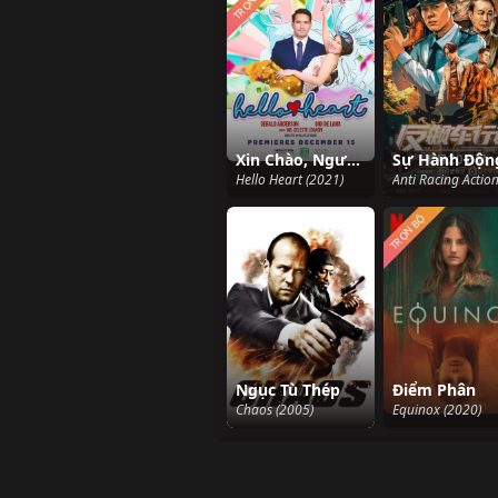
TRỌN BỘ
Xin Chào, Người Yêu Của Tôi
Hello Heart (2021)
TRỌN BỘ
Ngục Tù Thép
Điểm Phân
Chaos (2005)
Equinox (2020)