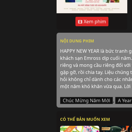
Xem phim
NỘI DUNG PHIM
HAPPY NEW YEAR là bức tranh gồ
khách sạn Emross dịp cuối năm. 
riêng và mong cầu riêng đối với t
gặp gỡ, rồi chia tay. Liệu chúng 
hỏi không chỉ dành cho các nhân
một năm khó khăn vừa qua. Lời 
Chúc Mừng Năm Mới
,
A Yea
CÓ THỂ BẢN MUỐN XEM