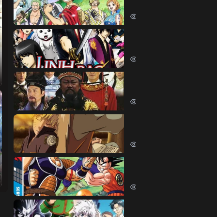
One Piece (1999)
380375 lượt xem
Linh Hồn Bạc (Phần 1)
Gintama (Season 1) (2006)
69610 lượt xem
Bao Thanh Thiên 1993 (
Justice Bao 6 (1993)
65804 lượt xem
Naruto Shippuden
Naruto Shippuden (2007)
57516 lượt xem
Dragon Ball Kai
Dragon Ball Kai (2019)
54055 lượt xem
Thợ Săn Tí Hon