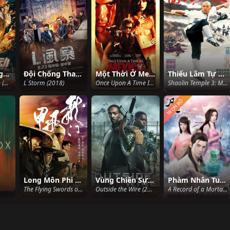
Sự Hành Động Chống Đua Xe
Đội Chống Tham Nhũng 3: Săn Bão
Một Thời Ở Mexico
Thiếu Lâm Tự 3: Nam Bắc Thiếu Lâm
Anti Racing Action (2021)
L Storm (2018)
Once Upon A Time In Mexico (2003)
Shaolin Temple 3: Martial Arts of Shaolin (1986)
TRỌN BỘ
Long Môn Phi Giáp
Vùng Chiến Sự Hiểm Nguy
Phàm Nhân Tu Tiên (Phần 1)
The Flying Swords of Dragon Gate (2011)
Outside the Wire (2021)
A Record of a Mortal's Journey to Immortality (Season 1) (2020)