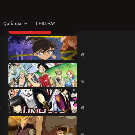
Quốc gia
CHILLHAY
TOP HOẠT HÌNH
Thám Tử Lừng Danh Co
Detective Conan (1996)
515041 lượt xem
Đảo Hải Tặc
One Piece (1999)
380375 lượt xem
Linh Hồn Bạc (Phần 1)
Gintama (Season 1) (2006)
-
69610 lượt xem
Naruto Shippuden
Naruto Shippuden (2007)
57516 lượt xem