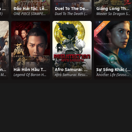
Cảnh Sát Hình Sự: Hành Động Hải Ngoại.
Đảo Hải Tặc: Lễ Hội Hải Tặc (2019)
Duel To The Death
Giáng Long Thần Chưởng Tô Khất Nhi 2
1)
ONE PIECE STAMPEDE 2019 (2019)
Duel To The Death (1983)
Master So Dragon Subduing Palms 2 (2020)
TRỌN BỘ
Ỷ Thiên Đồ Long Ký: Cửu Dương Thần Công
Hải Hôn Hầu Truyện Chi Tàng Phong
Afro Samurai: Resurrection
Sự Sống Khác (Phần 1)
New Kung Fu Cult Master (2022)
Legend Of Baron Haihun: Hidden Danger (2018)
Afro Samurai: Resurrection (2009)
Another Life (Season 1) (2019)