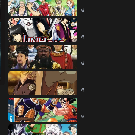
One Piece (1999)
380772 lượt xem
Linh Hồn Bạc (Phần 1)
Gintama (Season 1) (2006)
69678 lượt xem
Bao Thanh Thiên 1993 (
Justice Bao 6 (1993)
65881 lượt xem
Naruto Shippuden
Naruto Shippuden (2007)
57603 lượt xem
Dragon Ball Kai
Dragon Ball Kai (2019)
54472 lượt xem
Thợ Săn Tí Hon