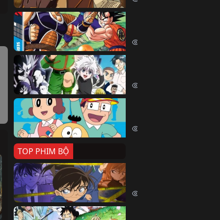
Dragon Ball Kai
Dragon Ball Kai (2019)
54472 lượt xem
Thợ Săn Tí Hon
Hunter X Hunter (1999)
 
39602 lượt xem
Cuốn Từ Điển Kì Bí
Kiteretsu Daihyakka (1988)
30661 lượt xem
TOP PHIM BỘ
Thám Tử Lừng Danh Co
Detective Conan (1996)
518499 lượt xem
Đảo Hải Tặc