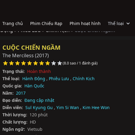
Trang chủ
Phim Chiếu Rạp
Phim hoạt hình
Thể loại
 Động »
Phiêu Lưu »
Chính Kịch »
Cuộc Chiến Ngầm
CUỘC CHIẾN NGẦM
The Merciless
(2017)
(8.0 sao / 1 đánh giá)
Trạng thái:
Hoàn thành
Thể loại:
Hành Động
,
Phiêu Lưu
,
Chính Kịch
Quốc gia:
Hàn Quốc
Năm:
2017
Đạo diễn:
Đang cập nhật
Diễn viên:
Sul Kyung Gu
,
Yim Si Wan
,
Kim Hee Won
Thời lượng:
120 phút
Chất lượng:
HD
Ngôn ngữ:
Vietsub