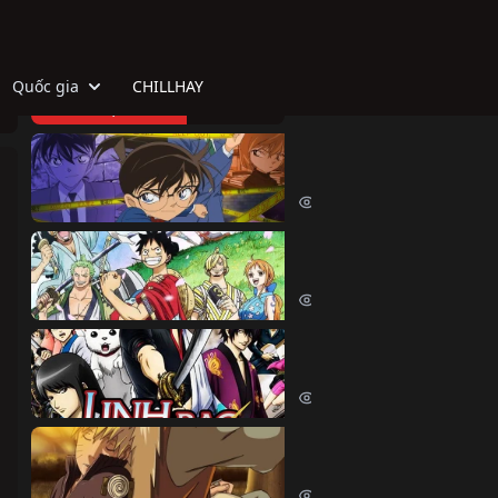
Quốc gia
CHILLHAY
TOP HOẠT HÌNH
Thám Tử Lừng Danh Co
Detective Conan (1996)
518499 lượt xem
Đảo Hải Tặc
One Piece (1999)
380772 lượt xem
Linh Hồn Bạc (Phần 1)
Gintama (Season 1) (2006)
69678 lượt xem
Naruto Shippuden
Naruto Shippuden (2007)
57603 lượt xem