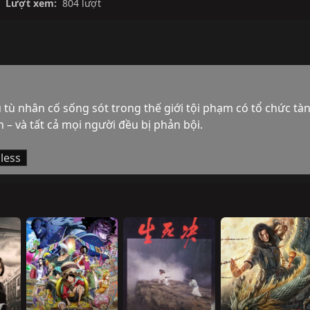
Lượt xem:
804 lượt
 tù nhân cố sống sót trong thế giới tội phạm có tổ chức tàn
n – và tất cả mọi người đều bị phản bội.
less