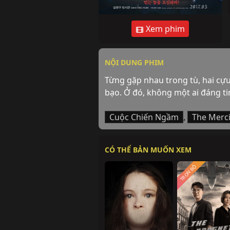
Xem phim
NỘI DUNG PHIM
Từng gặp nhau trong tù, hai cựu
bạo. Ở đó, không một ai đáng ti
Cuộc Chiến Ngầm
,
The Merci
CÓ THỂ BẢN MUỐN XEM
TRỌN BỘ