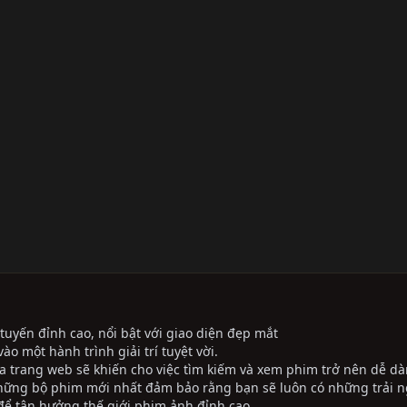
tuyến đỉnh cao, nổi bật với giao diện đẹp mắt
ào một hành trình giải trí tuyệt vời.
ủa trang web sẽ khiến cho việc tìm kiếm và xem phim trở nên dễ dà
những bộ phim mới nhất đảm bảo rằng bạn sẽ luôn có những trải 
ể tận hưởng thế giới phim ảnh đỉnh cao.