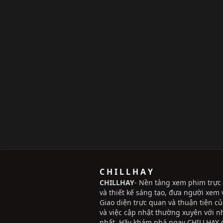
C H I L L H A Y
CHILLHAY
- Nền tảng xem phim trực 
và thiết kế sáng tạo, đưa người xem v
Giao diện trực quan và thuận tiện c
và việc cập nhật thường xuyên với 
nhất. Hãy khám phá ngay CHILLHAY đ