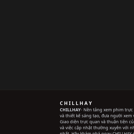
C H I L L H A Y
CHILLHAY
- Nền tảng xem phim trực 
và thiết kế sáng tạo, đưa người xem v
Giao diện trực quan và thuận tiện c
và việc cập nhật thường xuyên với 
nhất. Hãy khám phá ngay CHILLHAY đ