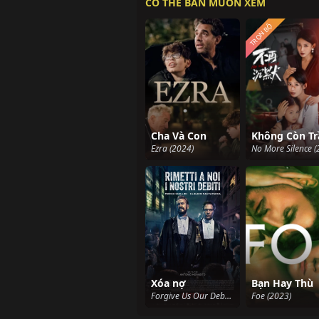
CÓ THỂ BẢN MUỐN XEM
TRỌN BỘ
Cha Và Con
Ezra (2024)
Xóa nợ
Bạn Hay Thù
Forgive Us Our Debts (2018)
Foe (2023)