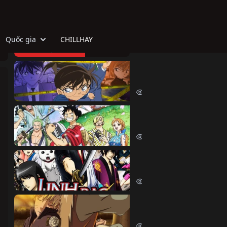
Quốc gia
CHILLHAY
TOP HOẠT HÌNH
Thám Tử Lừng Danh Co
Detective Conan (1996)
515060 lượt xem
Đảo Hải Tặc
One Piece (1999)
380460 lượt xem
Linh Hồn Bạc (Phần 1)
Gintama (Season 1) (2006)
69625 lượt xem
Naruto Shippuden
Naruto Shippuden (2007)
57528 lượt xem