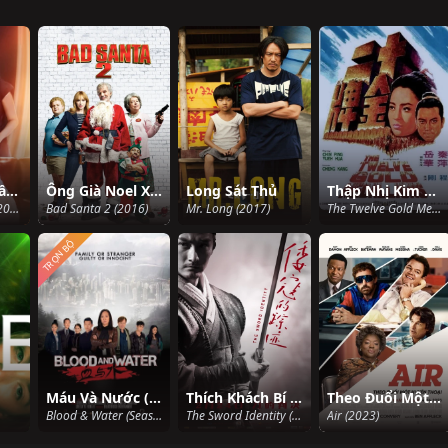
Không Còn Trầm Mặc
Ông Già Noel Xấu Tính 2
Long Sát Thủ
Thập Nhị Kim Bài
No More Silence (2024)
Bad Santa 2 (2016)
Mr. Long (2017)
The Twelve Gold Medallions (1970)
TRỌN BỘ
Máu Và Nước (Phần 2)
Thích Khách Bí Ẩn
Theo Đuổi Một Huyền Thoại
Blood & Water (Season 2) (2021)
The Sword Identity (2012)
Air (2023)