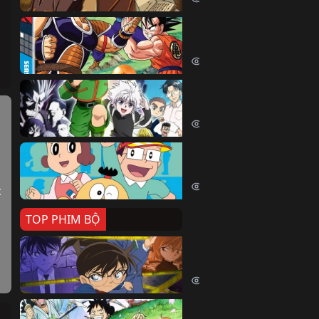
Dragon Ball Kai
Dragon Ball Kai (2019)
54060 lượt xem
Thợ Săn Tí Hon
Hunter X Hunter (1999)
39506 lượt xem
Cuốn Từ Điển Kì Bí
Kiteretsu Daihyakka (1988)
30622 lượt xem
 
TOP PHIM BỘ
Thám Tử Lừng Danh Co
Detective Conan (1996)
515060 lượt xem
Đảo Hải Tặc