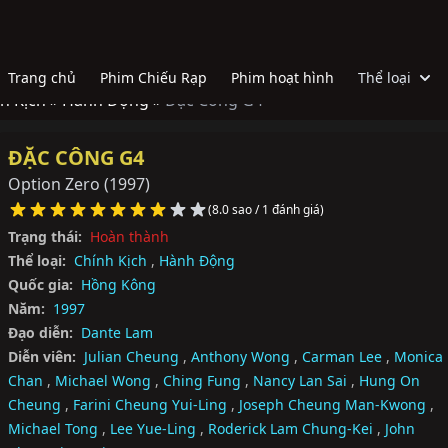
Trang chủ
Phim Chiếu Rạp
Phim hoạt hình
Thể loại
h Kịch »
Hành Động »
Đặc Công G4
ĐẶC CÔNG G4
Option Zero
(1997)
(8.0 sao / 1 đánh giá)
Trạng thái:
Hoàn thành
Thể loại:
Chính Kịch
,
Hành Động
Quốc gia:
Hồng Kông
Năm:
1997
Đạo diễn:
Dante Lam
Diễn viên:
Julian Cheung
,
Anthony Wong
,
Carman Lee
,
Monica
Chan
,
Michael Wong
,
Ching Fung
,
Nancy Lan Sai
,
Hung On
Cheung
,
Farini Cheung Yui-Ling
,
Joseph Cheung Man-Kwong
,
Michael Tong
,
Lee Yue-Ling
,
Roderick Lam Chung-Kei
,
John