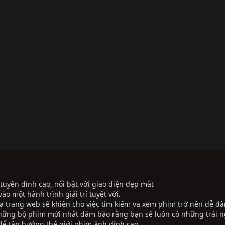
tuyến đỉnh cao, nổi bật với giao diện đẹp mắt
ào một hành trình giải trí tuyệt vời.
ủa trang web sẽ khiến cho việc tìm kiếm và xem phim trở nên dễ dà
những bộ phim mới nhất đảm bảo rằng bạn sẽ luôn có những trải 
ể tận hưởng thế giới phim ảnh đỉnh cao.