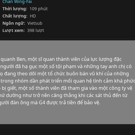
Chan Wing-Fai
Thời lượng:
109 phút
Chất lượng:
HD
Ngôn ngữ:
Vietsub
Lượt xem:
398 lượt
quanh Ben, một sĩ quan thành viên của lực lượng đặc 
người đã hạ gục một số tội phạm và những tay anh chị có 
họ đang theo dõi một tổ chức buôn bán vũ khí của những 
 trong nhóm dần phát triển mối quan hệ tình cảm khá phức
 bị giết, một số thành viên đã tham gia vào một công ty vệ 
thứ dường như trở nên căng thẳng khi các sát thủ đến từ 
ời đàn ông mà G4 được trả tiền để bảo vệ.