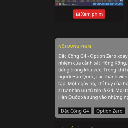
Xem phim
NỘI DUNG PHIM
Đặc Công G4 - Option Zero xoay 
nhiệm của cảnh sát Hồng Kông, 
tiếng trong khu vực. Trong khi 
người Hàn Quốc, các thành viên
tạp. Một ngày nọ, chỉ huy của họ
sĩ tư nhân ưu tú tên là G4. Mọi 
Hàn Quốc xả súng vào những ngư
Đặc Công G4
,
Option Zero