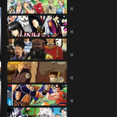
One Piece (1999)
380460 lượt xem
Linh Hồn Bạc (Phần 1)
Gintama (Season 1) (2006)
69625 lượt xem
Bao Thanh Thiên 1993 (
Justice Bao 6 (1993)
65820 lượt xem
Naruto Shippuden
Naruto Shippuden (2007)
57528 lượt xem
Dragon Ball Kai
Dragon Ball Kai (2019)
54060 lượt xem
Thợ Săn Tí Hon