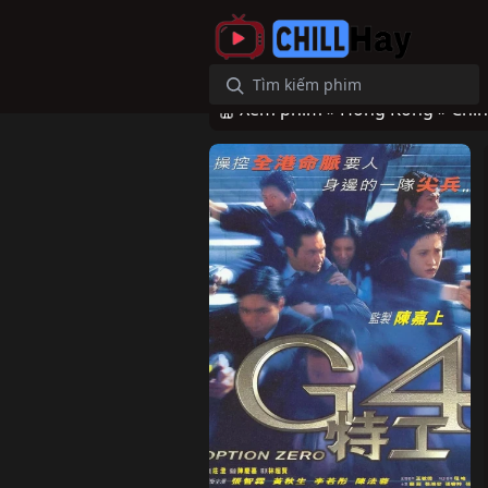
Xem phim »
Hồng Kông »
Chín