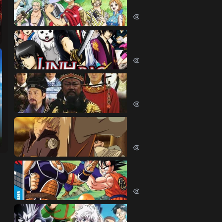
One Piece (1999)
380489 lượt xem
Linh Hồn Bạc (Phần 1)
Gintama (Season 1) (2006)
69630 lượt xem
Bao Thanh Thiên 1993 (
Justice Bao 6 (1993)
65827 lượt xem
Naruto Shippuden
Naruto Shippuden (2007)
57529 lượt xem
Dragon Ball Kai
Dragon Ball Kai (2019)
54060 lượt xem
Thợ Săn Tí Hon