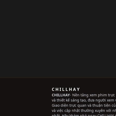
C H I L L H A Y
CHILLHAY
- Nền tảng xem phim trực 
và thiết kế sáng tạo, đưa người xem v
Giao diện trực quan và thuận tiện c
và việc cập nhật thường xuyên với 
nhất. Hãy khám phá ngay CHILLHAY đ