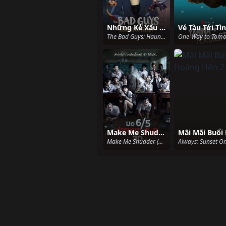
Những Kẻ Xấu Xa: Phi Vụ Ma Ám
The Bad Guys: Haunted Heist (2024)
Make Me Shudder
Make Me Shudder (2013)