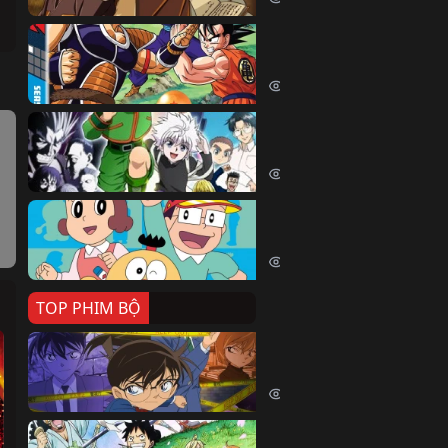
Dragon Ball Kai
Dragon Ball Kai (2019)
54060 lượt xem
Thợ Săn Tí Hon
Hunter X Hunter (1999)
39508 lượt xem
Cuốn Từ Điển Kì Bí
Kiteretsu Daihyakka (1988)
30623 lượt xem
TOP PHIM BỘ
Thám Tử Lừng Danh Co
Detective Conan (1996)
515066 lượt xem
Đảo Hải Tặc