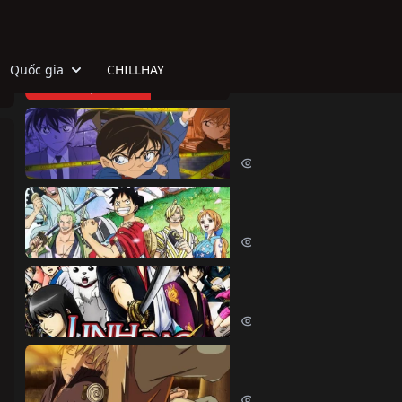
Quốc gia
CHILLHAY
TOP HOẠT HÌNH
Thám Tử Lừng Danh Co
Detective Conan (1996)
515066 lượt xem
Đảo Hải Tặc
One Piece (1999)
380489 lượt xem
Linh Hồn Bạc (Phần 1)
Gintama (Season 1) (2006)
69630 lượt xem
Naruto Shippuden
Naruto Shippuden (2007)
57529 lượt xem