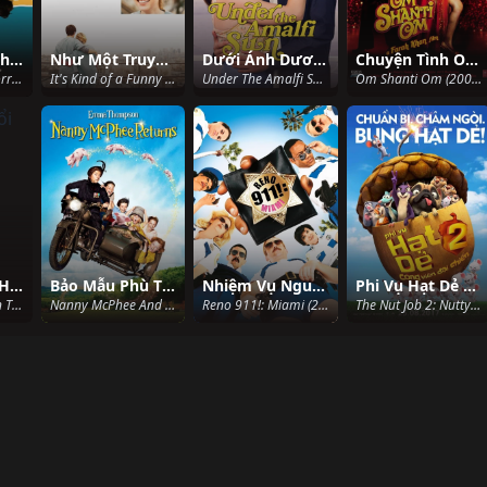
Vé Tàu Tới Tình Yêu
Như Một Truyện Cười
Dưới Ánh Dương Amalfi
Chuyện Tình Om Shanti
One-Way to Tomorrow (2020)
It's Kind of a Funny Story (2010)
Under The Amalfi Sun (2022)
Om Shanti Om (2007)
Mãi Mãi Buổi Hoàng Hôn 2
Bảo Mẫu Phù Thủy 2
Nhiệm Vụ Nguy Hiểm
Phi Vụ Hạt Dẻ 2: Công Viên Đại Chiến
Always: Sunset On Third Street 2 (2007)
Nanny McPhee And The Big Bang (2010)
Reno 911!: Miami (2007)
The Nut Job 2: Nutty by Nature (2017)