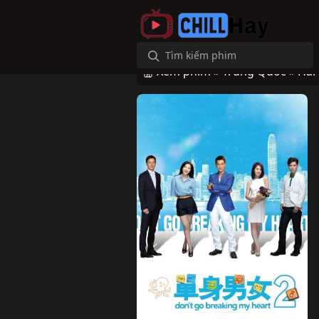
Xem phim »
Trung Quốc »
Hài