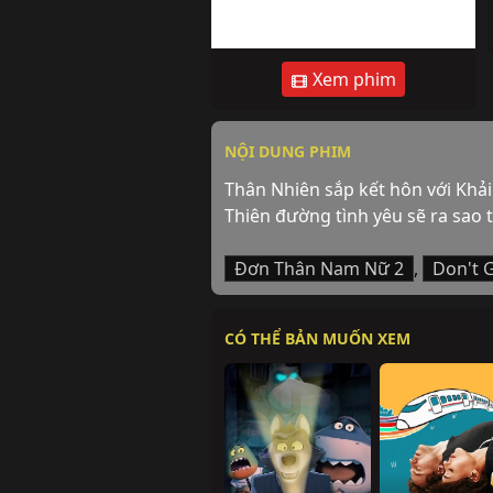
Xem phim
NỘI DUNG PHIM
Thân Nhiên sắp kết hôn với Khải
Thiên đường tình yêu sẽ ra sao 
Đơn Thân Nam Nữ 2
,
Don't 
CÓ THỂ BẢN MUỐN XEM