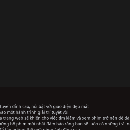
tuyến đỉnh cao, nổi bật với giao diện đẹp mắt
ào một hành trình giải trí tuyệt vời.
ủa trang web sẽ khiến cho việc tìm kiếm và xem phim trở nên dễ dà
những bộ phim mới nhất đảm bảo rằng bạn sẽ luôn có những trải 
ể tận hưởng thế giới phim ảnh đỉnh cao.