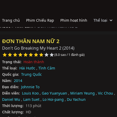
Trang chủ
Phim Chiếu Rạp
Phim hoạt hình
Thể loại
 Hước »
Tình Cảm »
Đơn Thân Nam Nữ 2
ĐƠN THÂN NAM NỮ 2
Don't Go Breaking My Heart 2
(2014)
(8.0 sao / 1 đánh giá)
Trạng thái:
Hoàn thành
Thể loại:
Hài Hước
,
Tình Cảm
Quốc gia:
Trung Quốc
Năm:
2014
Đạo diễn:
Johnnie To
Diễn viên:
Louis Koo
,
Gao Yuanyuan
,
Miriam Yeung
,
Vic Chou
,
Daniel Wu
,
Lam Suet
,
Lo Hoi-pang
,
Du Yaсhun
Thời lượng:
113 phút
Chất lượng:
HD