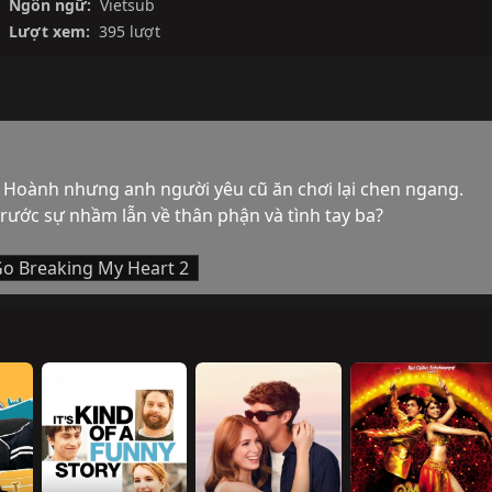
Ngôn ngữ:
Vietsub
Lượt xem:
395 lượt
 Hoành nhưng anh người yêu cũ ăn chơi lại chen ngang. 
trước sự nhầm lẫn về thân phận và tình tay ba?
Go Breaking My Heart 2