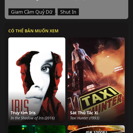
Giam Cầm Quỷ Dữ
,
Shut In
CÓ THỂ BẢN MUỐN XEM
Truy tìm Iris
Sát Thủ Tắc Xi
In the Shadow of Iris (2016)
Taxi Hunter (1993)