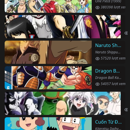
One Piece (1999)
380398 lượt xem
Li
Gin
Naruto Shippuden
Naruto Shippuden (2007)
57520 lượt xem
Dragon Ball Kai
Dragon Ball Kai (2019)
54057 lượt xem
Th
Hun
Cuốn Từ Điển Kì Bí
Kiteretsu Daihyakka (1988)