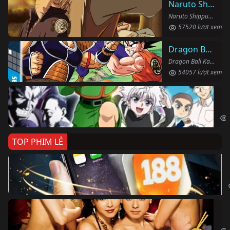
Naruto Shippuden
Naruto Shippuden (2007)
57520 lượt xem
Dragon Ball Kai
Dragon Ball Kai (2019)
54057 lượt xem
Th
Hun
TOP PHIM LẺ
Ki
The