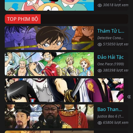
30618 lượt xem
TOP PHIM BỘ
Thám Tử Lừng Danh Conan
Detective Conan (1996)
515050 lượt xem
Đảo Hải Tặc
One Piece (1999)
380398 lượt xem
Li
Gin
Bao Thanh Thiên 1993 (Phần 6)
Justice Bao 6 (1993)
65806 lượt xem