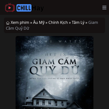
Op
Xem phim »
Âu Mỹ »
Chính Kịch »
Tâm Lý »
Giam
Cầm Quỷ Dữ