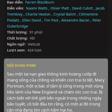
Đạo diễn:
Farren Blackburn
Diễn viên:
Naomi Watts
,
Oliver Platt
,
David Cubitt
,
Jacob
Tremblay
,
Charlie Heaton
,
Crystal Balint
,
Clémentine
Poidatz
,
Ellen David
,
Tim Post
,
Alexandre Bacon
,
Peter
Outerbridge
Thời lượng:
91 phút
Chất lượng:
HD
Ngôn ngữ:
Vietsub
Lượt xem:
424 lượt
NỘI DUNG PHIM
Sau một tai nạn giao thông kinh hoàng cướp đi 
mạng sống của chồng và khiến con trai bị liệt, Mary 
Portman, một vị bác sĩ tâm lý sống trong một vùng 
hẻo lánh của New England và chăm sóc con trai. Bị 
cách biệt với thế giới bên ngoài trong những ngày 
bão tuyết, cô bắt đầu tin rằng, có một ai đó trong 
căn nhà đang tìm cách hãm hại họ.