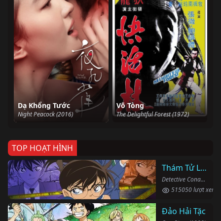
Dạ Khổng Tước
Võ Tòng
Night Peacock (2016)
The Delightful Forest (1972)
TOP HOẠT HÌNH
Thám Tử Lừng Danh Conan
Detective Conan (1996)
515050 lượt xem
Đảo Hải Tặc