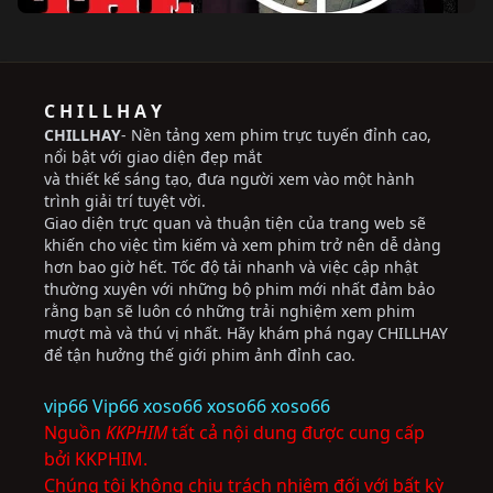
C H I L L H A Y
CHILLHAY
- Nền tảng xem phim trực tuyến đỉnh cao,
nổi bật với giao diện đẹp mắt
và thiết kế sáng tạo, đưa người xem vào một hành
trình giải trí tuyệt vời.
Giao diện trực quan và thuận tiện của trang web sẽ
khiến cho việc tìm kiếm và xem phim trở nên dễ dàng
hơn bao giờ hết. Tốc độ tải nhanh và việc cập nhật
thường xuyên với những bộ phim mới nhất đảm bảo
rằng bạn sẽ luôn có những trải nghiệm xem phim
mượt mà và thú vị nhất. Hãy khám phá ngay CHILLHAY
để tận hưởng thế giới phim ảnh đỉnh cao.
vip66
Vip66
xoso66
xoso66
xoso66
Nguồn
KKPHIM
tất cả nội dung được cung cấp
bởi KKPHIM.
Chúng tôi không chịu trách nhiệm đối với bất kỳ