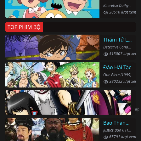
Kiteretsu Daihyakka (1988)
30610 lượt xem
TOP PHIM BỘ
Thám Tử Lừng Danh Conan
Detective Conan (1996)
515007 lượt xem
Đảo Hải Tặc
One Piece (1999)
380232 lượt xem
Li
Gin
Bao Thanh Thiên 1993 (Phần 6)
Justice Bao 6 (1993)
65791 lượt xem