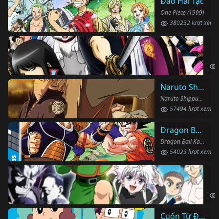
Đảo Hải Tặc
One Piece (1999)
380232 lượt xem
Li
Gin
Naruto Shippuden
Naruto Shippuden (2007)
57494 lượt xem
Dragon Ball Kai
Dragon Ball Kai (2019)
54023 lượt xem
Th
Hun
Cuốn Từ Điển Kì Bí