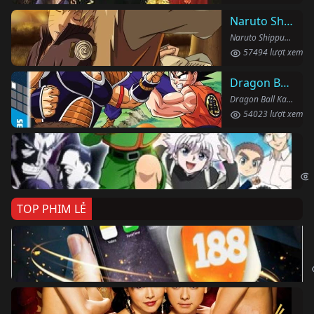
Naruto Shippuden
Naruto Shippuden (2007)
57494 lượt xem
Dragon Ball Kai
Dragon Ball Kai (2019)
54023 lượt xem
Th
Hun
TOP PHIM LẺ
Ki