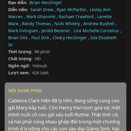
Đạo diễn:
Brian Herzlinger
Diễn viên:
Sarah Drew
,
Ryan McPartlin
,
Lesley Ann
Warren
,
Mark Ghanimé
,
Rachael Crawford
,
Lanette
Ware
,
Randy Thomas
,
Nicki Whitely
,
Andrew Bushell
,
Mark Irvingsen
,
Jerald Bezener
,
Lisa Michelle Cornelius
,
Brian Sills
,
Paul Dick
,
Cleary Herzlinger
,
Isla Elizabeth
Gr
Thời lượng:
90 phút
Chất lượng:
HD
Ngôn ngữ:
Vietsub
Lượt xem:
426 lượt
NỘI DUNG PHIM
Cadence Clark hiện đã ly hôn, đang sống cùng con 
gái Mary bảy tuổi. Còn Henry Harrison góa vợ, một 
mình nuôi cô con gái sáu tuổi Ruthie. Thật tình cờ, 
cả hai phải cùng nhau ghép đôi trong một chương 
trình ở trường cho các con vào dịp Giáng Sinh. Hai 