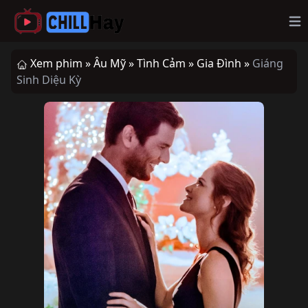
Op
Xem phim »
Âu Mỹ »
Tình Cảm »
Gia Đình »
Giáng
Sinh Diệu Kỳ