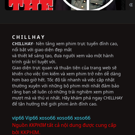
C H I L L H A Y
CHILLHAY
- Nền tảng xem phim trực tuyến đỉnh cao,
nổi bật với giao diện đẹp mắt
và thiết kế sáng tạo, đưa người xem vào một hành
trình giải trí tuyệt vời.
Giao diện trực quan và thuận tiện của trang web sẽ
khiến cho việc tìm kiếm và xem phim trở nên dễ dàng
hơn bao giờ hết. Tốc độ tải nhanh và việc cập nhật
thường xuyên với những bộ phim mới nhất đảm bảo
rằng bạn sẽ luôn có những trải nghiệm xem phim
mượt mà và thú vị nhất. Hãy khám phá ngay CHILLHAY
để tận hưởng thế giới phim ảnh đỉnh cao.
vip66
Vip66
xoso66
xoso66
xoso66
Nguồn
KKPHIM
tất cả nội dung được cung cấp
bởi KKPHIM.