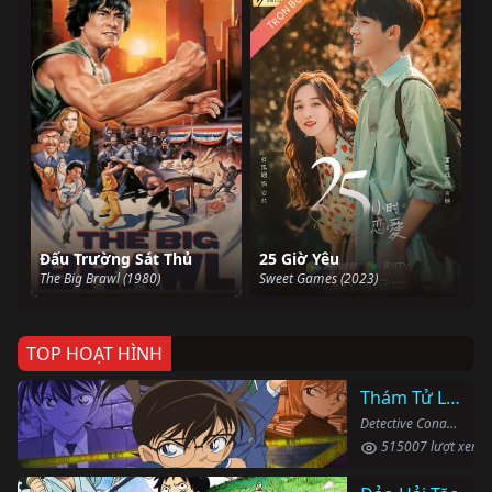
TRỌN BỘ
Đấu Trường Sát Thủ
25 Giờ Yêu
The Big Brawl (1980)
Sweet Games (2023)
TOP HOẠT HÌNH
Thám Tử Lừng Danh Conan
Detective Conan (1996)
515007 lượt xem