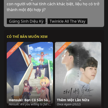
con người với hai tính cách khác biệt, liệu họ có trở 
thành một đội hợp ý?
Giáng Sinh Diệu Kỳ
,
Twinkle All The Way
CÓ THỂ BẢN MUỐN XEM
TRỌN BỘ
TRỌN BỘ
Hensuki: Bạn Có Sẵn Sàng Yêu Một Kẻ Biến Thái, Miễn Cô Ấy Là Một Người Dễ Thương?
Thêm Một Lần Nữa
Hensuki: Are you willing to fall in love with a pervert, as long as she's a cutie? (2019)
Once Again (2022)