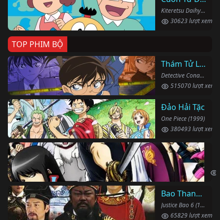
Kiteretsu Daihyakka (1988)
30623 lượt xem
TOP PHIM BỘ
Thám Tử Lừng Danh Conan
Detective Conan (1996)
515070 lượt xem
Đảo Hải Tặc
One Piece (1999)
380493 lượt xem
Li
Gin
Bao Thanh Thiên 1993 (Phần 6)
Justice Bao 6 (1993)
65829 lượt xem