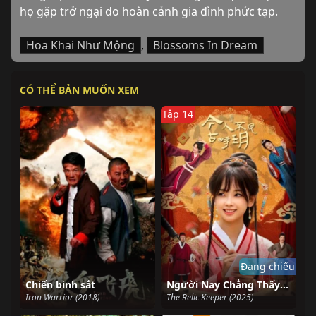
họ gặp trở ngại do hoàn cảnh gia đình phức tạp.
Hoa Khai Như Mộng
,
Blossoms In Dream
CÓ THỂ BẢN MUỐN XEM
Tập 14
Đang chiếu
Chiến binh sắt
Người Nay Chẳng Thấy Trăng Xưa
Iron Warrior (2018)
The Relic Keeper (2025)