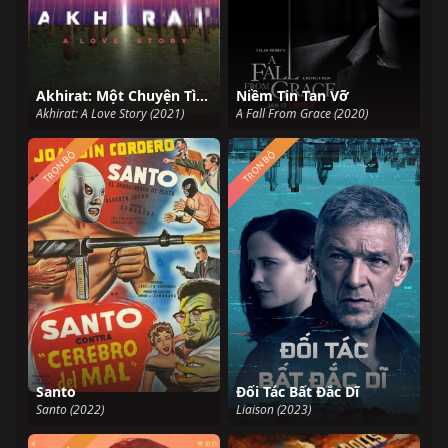
Akhirat: Một Chuyện Tình
Niềm Tin Tan Vỡ
Akhirat: A Love Story (2021)
A Fall From Grace (2020)
TRỌN BỘ
TRỌN BỘ
Santo
Đối Tác Bất Đắc Dĩ
Santo (2022)
Liaison (2023)