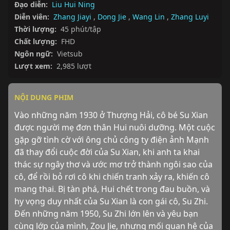
Đạo diễn:
Liu Hui Ning
Diễn viên:
Zhang Jiayi
,
Dong Jie
,
Wang Lin
,
Zhang Luyi
Thời lượng:
45 phút/tập
Chất lượng:
FHD
Ngôn ngữ:
Vietsub
Lượt xem:
2,985 lượt
NỘI DUNG PHIM
Vào những năm 1930 ở Thượng Hải, cô bé Su Xian 
được người mẹ đơn thân Hui nuôi dưỡng. Một cuộc 
gặp gỡ tình cờ với ông chủ công ty điện ảnh Mạnh 
đã thay đổi cuộc đời của Su Xian, khi anh ta khai 
thác sự ngây thơ và ước mơ trở thành ngôi sao của 
cô, để rồi bỏ rơi cô khi chiến tranh xảy ra, khiến cô 
mang thai. Bị tàn phá, Hui chết trong đau buồn, và 
hy vọng duy nhất của Su Xian là con gái cô, Su Zhi. 
Đến những năm 1950, Su Zhi lớn lên và yêu bạn 
cùng lớp của mình, Zou Jie, nhưng mối quan hệ của 