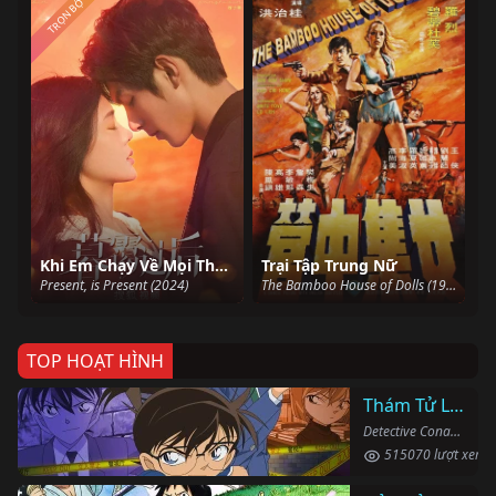
TRỌN BỘ
Khi Em Chạy Về Mọi Thời Không
Trại Tập Trung Nữ
Present, is Present (2024)
The Bamboo House of Dolls (1973)
TOP HOẠT HÌNH
Thám Tử Lừng Danh Conan
Detective Conan (1996)
515070 lượt xem