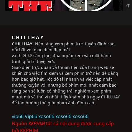
C H I L L H A Y
CHILLHAY
- Nền tảng xem phim trực tuyến đỉnh cao,
nổi bật với giao diện đẹp mắt
và thiết kế sáng tạo, đưa người xem vào một hành
trình giải trí tuyệt vời.
Giao diện trực quan và thuận tiện của trang web sẽ
khiến cho việc tìm kiếm và xem phim trở nên dễ dàng
hơn bao giờ hết. Tốc độ tải nhanh và việc cập nhật
thường xuyên với những bộ phim mới nhất đảm bảo
rằng bạn sẽ luôn có những trải nghiệm xem phim
mượt mà và thú vị nhất. Hãy khám phá ngay CHILLHAY
để tận hưởng thế giới phim ảnh đỉnh cao.
vip66
Vip66
xoso66
xoso66
xoso66
Nguồn
KKPHIM
tất cả nội dung được cung cấp
bởi KKPHIM.