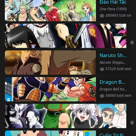
Đảo Hải Tặc
One Piece (1999)
380493 lượt xem
Li
Gin
Naruto Shippuden
Naruto Shippuden (2007)
57529 lượt xem
Dragon Ball Kai
Dragon Ball Kai (2019)
54060 lượt xem
Th
Hun
Cuốn Từ Điển Kì Bí