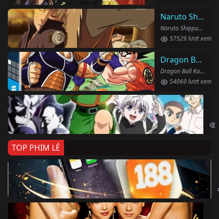
Naruto Shippuden
Naruto Shippuden (2007)
57529 lượt xem
Dragon Ball Kai
Dragon Ball Kai (2019)
54060 lượt xem
Th
Hun
TOP PHIM LẺ
Ki