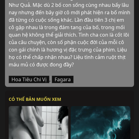
Như Quả. Mặc dù 2 bố con sống cùng nhau bấy lâu 
nay nhưng đến bây giờ cô mới phát hiện ra bố mình 
đã từng có cuộc sống khác. Lần đầu tiên 3 chị em 
cô gặp nhau là trong đám tang của bố, trong mối 
quan hệ không thể giải thích. Tình cha con là cốt lõi 
của câu chuyện, còn số phận cuộc đời của mỗi cô 
con gái chính là hương vị đặc trưng của phim. Liệu 
họ có thể chấp nhận nhau? Liệu tình cảm ruột thịt 
máu mủ có được đong đầy?
Hoa Tiêu Chi Vị
,
Fagara
CÓ THỂ BẢN MUỐN XEM