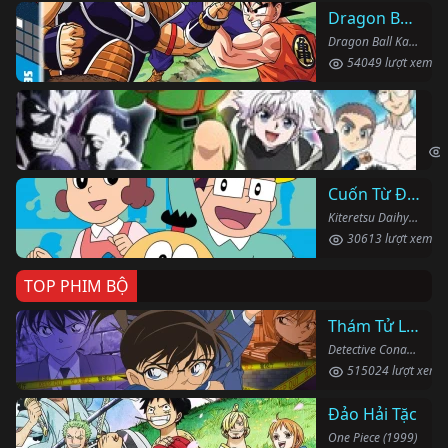
Dragon Ball Kai
Dragon Ball Kai (2019)
54049 lượt xem
Th
Hun
Cuốn Từ Điển Kì Bí
Kiteretsu Daihyakka (1988)
30613 lượt xem
TOP PHIM BỘ
Thám Tử Lừng Danh Conan
Detective Conan (1996)
515024 lượt xem
Đảo Hải Tặc
One Piece (1999)