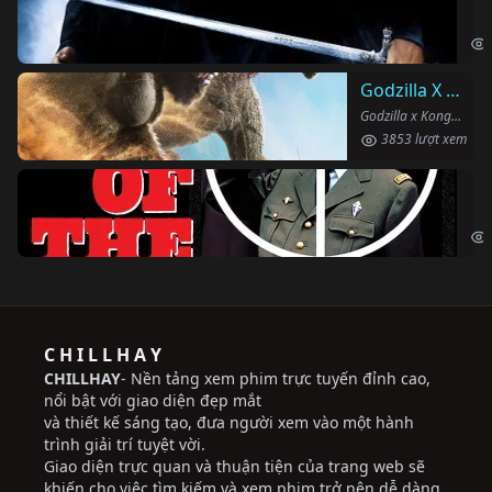
Har
Godzilla X Kong: Đế Chế Mới
Godzilla x Kong: The New Empire (2024)
3853 lượt xem
Ng
The
C H I L L H A Y
CHILLHAY
- Nền tảng xem phim trực tuyến đỉnh cao,
nổi bật với giao diện đẹp mắt
và thiết kế sáng tạo, đưa người xem vào một hành
trình giải trí tuyệt vời.
Giao diện trực quan và thuận tiện của trang web sẽ
khiến cho việc tìm kiếm và xem phim trở nên dễ dàng