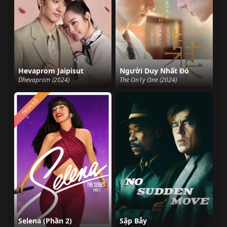
Hevaprom Jaipisut
Người Duy Nhất Đó
Dhevaprom (2024)
The On1y One (2024)
TRỌN BỘ
Selena (Phần 2)
Sập Bẫy