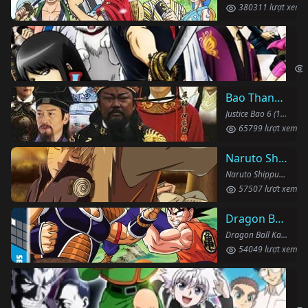
380311 lượt xem
Li
Gin
Bao Thanh Thiên 1993 (Phần 6)
Justice Bao 6 (1993)
65799 lượt xem
Naruto Shippuden
Naruto Shippuden (2007)
57507 lượt xem
Dragon Ball Kai
Dragon Ball Kai (2019)
54049 lượt xem
Th
Hun