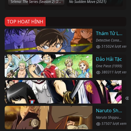
Selena: The Series (Season 2) (2020)
No Sudden Move (2021)
TOP HOẠT HÌNH
Thám Tử Lừng Danh Conan
Detective Conan (1996)
515024 lượt xem
Đảo Hải Tặc
One Piece (1999)
380311 lượt xem
Li
Gin
Naruto Shippuden
Naruto Shippuden (2007)
57507 lượt xem