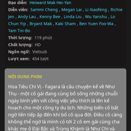
Đạo diễn:
Heiward Mak Hei-Yan
Diễn viên:
Sammi Cheng
,
Megan Lai
,
Li Xiaofeng
,
Richie
Jen
,
Andy Lau
,
Kenny Bee
,
Linda Liu
,
Wu Yanshu
,
Lo
Chun Yip
,
Bryant Mak
,
Kaki Sham
,
Ben Yuen Foo-Wa
,
Tam Tin-Bo
Thời lượng:
119 phút
Chất lượng:
HD
Ngôn ngữ:
Vietsub
Lượt xem:
454 lượt
NỘI DUNG PHIM
Hoa Tiêu Chi Vị - Fagara là câu chuyện kể về Như 
Thụ - một cô gái đang cùng bố sống những chuỗi 
ngày bình yên với công việc yêu thích là lên kế 
hoạch cho một công ty du lịch. Những biến cố bất 
ngờ liên tiếp ập đến khi bố cô qua đời. Điều cô càng 
không thể ngờ là mình có tới 2 cô em gái cùng cha 
khác mẹ ở Đài Bắc và Trùng Khánh là Như Chi và 