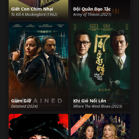
Giết Con Chim Nhại
Đội Quân Đạo Tặc
To Kill A Mockingbird (1962)
Army of Thieves (2021)
Giam Giữ
Khi Gió Nổi Lên
Detained (2024)
Where The Wind Blows (2023)
TRỌN BỘ