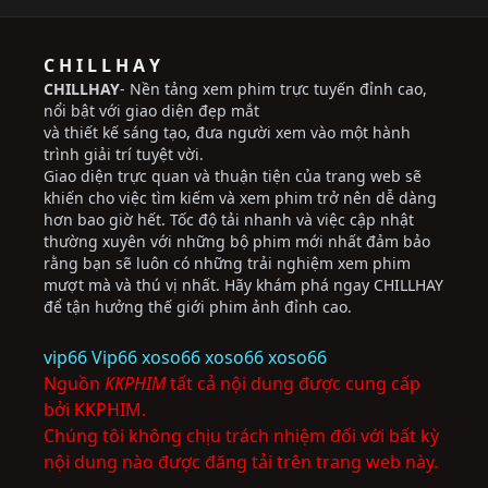
C H I L L H A Y
CHILLHAY
- Nền tảng xem phim trực tuyến đỉnh cao,
nổi bật với giao diện đẹp mắt
và thiết kế sáng tạo, đưa người xem vào một hành
trình giải trí tuyệt vời.
Giao diện trực quan và thuận tiện của trang web sẽ
khiến cho việc tìm kiếm và xem phim trở nên dễ dàng
hơn bao giờ hết. Tốc độ tải nhanh và việc cập nhật
thường xuyên với những bộ phim mới nhất đảm bảo
rằng bạn sẽ luôn có những trải nghiệm xem phim
mượt mà và thú vị nhất. Hãy khám phá ngay CHILLHAY
để tận hưởng thế giới phim ảnh đỉnh cao.
vip66
Vip66
xoso66
xoso66
xoso66
Nguồn
KKPHIM
tất cả nội dung được cung cấp
bởi KKPHIM.
Chúng tôi không chịu trách nhiệm đối với bất kỳ
nội dung nào được đăng tải trên trang web này.