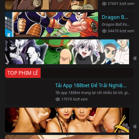
57601 lượt xem
Dragon Ball Kai
Dragon Ball Kai (2019)
54470 lượt xem
Th
Hun
TOP PHIM LẺ
Ki
The