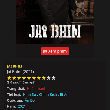
Xem phim
JAI BHIM
Jai Bhim
(2021)
(8.0 sao / 1 đánh giá)
Trạng thái:
Hoàn thành
Thể loại:
Hình Sự
,
Chính Kịch
,
Bí Ẩn
Quốc gia:
Ấn Độ
Năm:
2021