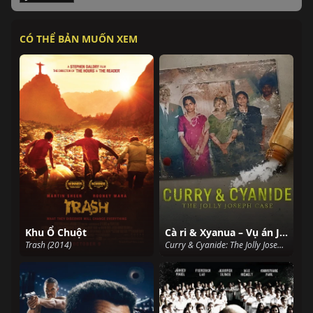
CÓ THỂ BẢN MUỐN XEM
Khu Ổ Chuột
Cà ri & Xyanua – Vụ án Jolly Joseph
Trash (2014)
Curry & Cyanide: The Jolly Joseph Case (2023)