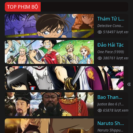
TOP PHIM BỘ
Thám Tử Lừng Danh Conan
Detective Conan (1996)
518497 lượt xem
Đảo Hải Tặc
One Piece (1999)
380761 lượt xem
Li
Gin
Bao Thanh Thiên 1993 (Phần 6)
Justice Bao 6 (1993)
65878 lượt xem
Naruto Shippuden
Naruto Shippuden (2007)