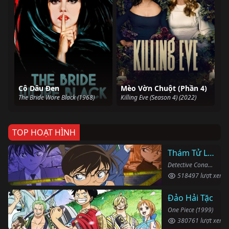
Cô Dâu Đen
Mèo Vờn Chuột (Phần 4)
The Bride Wore Black (1968)
Killing Eve (Season 4) (2022)
TOP HOẠT HÌNH
Thám Tử Lừng Danh Conan
Detective Conan (1996)
518497 lượt xem
Đảo Hải Tặc
One Piece (1999)
380761 lượt xem