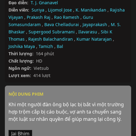
Đạo diễn:
T. J. Gnanavel
Diễn viên:
Suriya
,
Lijomol Jose
,
K. Manikandan
,
Rajisha
Vijayan
,
Prakash Raj
,
Rao Ramesh
,
Guru
Somasundaram
,
Bava Chelladurai
,
Jayaprakash
,
M. S.
Bhaskar
,
Supergood Subramani
,
Ilavarasu
,
Sibi K
Thomas
,
Rajesh Balachandiran
,
Kumar Natarajan
,
Joshika Maya
,
Tamizh
,
Bal
Thời lượng:
164 phút
Chất lượng:
HD
Ngôn ngữ:
Vietsub
Lượt xem:
414 lượt
NỘI DUNG PHIM
Khi một người đàn ông bộ lạc bị bắt vì một trường 
hợp trộm cắp bị cáo buộc, vợ anh ta chuyển sang 
một luật sư nhân quyền để giúp mang lại công lý.
Jai Bhim