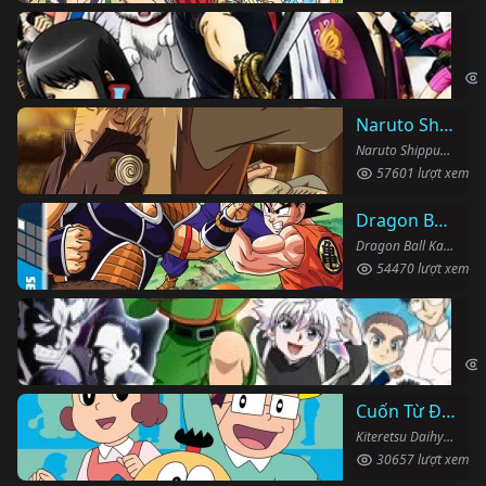
Li
Gin
Naruto Shippuden
Naruto Shippuden (2007)
57601 lượt xem
Dragon Ball Kai
Dragon Ball Kai (2019)
54470 lượt xem
Th
Hun
Cuốn Từ Điển Kì Bí
Kiteretsu Daihyakka (1988)
30657 lượt xem