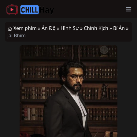
Op
Xem phim »
Ấn Độ »
Hình Sự »
Chính Kịch »
Bí Ẩn »
Jai Bhim