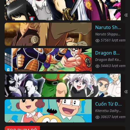
Li
Gin
Naruto Shippuden
Naruto Shippuden (2007)
57561 lượt xem
Dragon Ball Kai
Dragon Ball Kai (2019)
54463 lượt xem
Th
Hun
Cuốn Từ Điển Kì Bí
Kiteretsu Daihyakka (1988)
30637 lượt xem