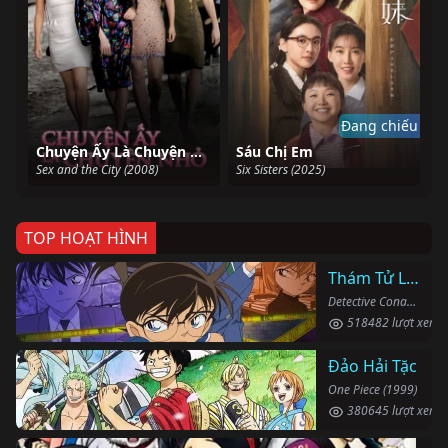
Đang chiếu
Chuyện Ấy Là Chuyện Nhỏ
Sáu Chị Em
Sex and the City (2008)
Six Sisters (2025)
TOP HOẠT HÌNH
Thám Tử Lừng Danh Conan
Detective Conan (1996)
518482 lượt xem
Đảo Hải Tặc
One Piece (1999)
380645 lượt xem