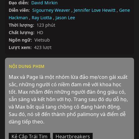
Đạo diễn:
David Mirkin
Diễn viên:
Sigourney Weaver
,
Jennifer Love Hewitt
,
Gene
Hackman
,
Ray Liotta
,
Jason Lee
Thời lượng:
123 phút
Chất lượng:
HD
Ngôn ngữ:
Vietsub
Lượt xem:
423 lượt
NỘI DUNG PHIM
Max và Page là một nhóm lừa đảo mẹ/con gái xuất 
sắc, những người có niềm đam mê với khoa học 
tốt. Max nhắm đến những người đàn ông giàu có, 
sẵn sàng và kết hôn với họ. Trang sau đó dụ dỗ họ, 
và Max bắt quả tang chồng cô đang hành động. 
Sau đó, nó sẽ đến thành phố palimony và điểm dễ 
dàng tiếp theo.
Kẻ Cắp Trái Tim
,
Heartbreakers