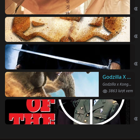
Obs
Vu
The
Ha
Har
Godzilla X Kong: Đế Chế Mới
Godzilla x Kong: The New Empire (2024)
3863 lượt xem
Ng
The