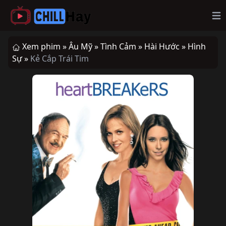
Op
Xem phim »
Âu Mỹ »
Tình Cảm »
Hài Hước »
Hình
Sự »
Kẻ Cắp Trái Tim