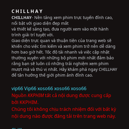
C H I L L H A Y
CHILLHAY
- Nền tảng xem phim trực tuyến đỉnh cao,
nổi bật với giao diện đẹp mắt
và thiết kế sáng tạo, đưa người xem vào một hành
trình giải trí tuyệt vời.
Giao diện trực quan và thuận tiện của trang web sẽ
khiến cho việc tìm kiếm và xem phim trở nên dễ dàng
hơn bao giờ hết. Tốc độ tải nhanh và việc cập nhật
thường xuyên với những bộ phim mới nhất đảm bảo
rằng bạn sẽ luôn có những trải nghiệm xem phim
mượt mà và thú vị nhất. Hãy khám phá ngay CHILLHAY
để tận hưởng thế giới phim ảnh đỉnh cao.
vip66
Vip66
xoso66
xoso66
xoso66
Nguồn
KKPHIM
tất cả nội dung được cung cấp
bởi KKPHIM.
Chúng tôi không chịu trách nhiệm đối với bất kỳ
nội dung nào được đăng tải trên trang web này.