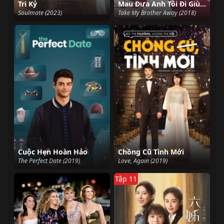
Tri Kỷ
Mau Đưa Anh Tôi Đi Giùm Cái
Soulmate (2023)
Take My Brother Away (2018)
Cuộc Hẹn Hoàn Hảo
Chồng Cũ Tình Mới
The Perfect Date (2019)
Love, Again (2019)
Tập 11