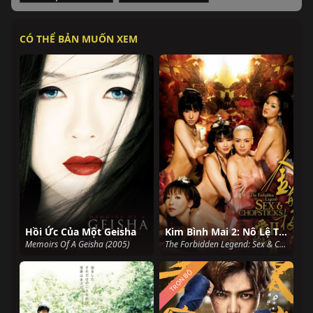
CÓ THỂ BẢN MUỐN XEM
Hồi Ức Của Một Geisha
Kim Bình Mai 2: Nô Lệ Tình Yêu
Memoirs Of A Geisha (2005)
The Forbidden Legend: Sex & Chopsticks 2 (2009)
TRỌN BỘ