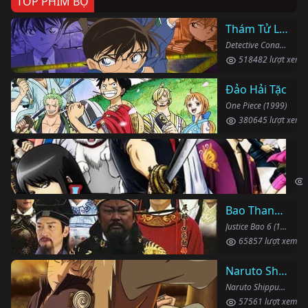
TOP PHIM BỘ
Thám Tử Lừng Danh Conan
Detective Conan (1996)
518482 lượt xem
Đảo Hải Tặc
One Piece (1999)
380645 lượt xem
Li
Gin
Bao Thanh Thiên 1993 (Phần 6)
Justice Bao 6 (1993)
65857 lượt xem
Naruto Shippuden
Naruto Shippuden (2007)
57561 lượt xem