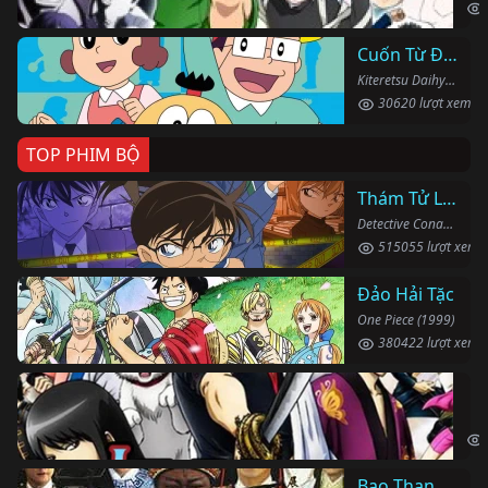
Cuốn Từ Điển Kì Bí
Kiteretsu Daihyakka (1988)
30620 lượt xem
TOP PHIM BỘ
Thám Tử Lừng Danh Conan
Detective Conan (1996)
515055 lượt xem
Đảo Hải Tặc
One Piece (1999)
380422 lượt xem
Li
Gin
Bao Thanh Thiên 1993 (Phần 6)