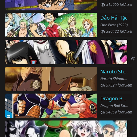
515055 lượt xem
Đảo Hải Tặc
One Piece (1999)
380422 lượt xem
Li
Gin
Naruto Shippuden
Naruto Shippuden (2007)
57524 lượt xem
Dragon Ball Kai
Dragon Ball Kai (2019)
54059 lượt xem
Th
Hun