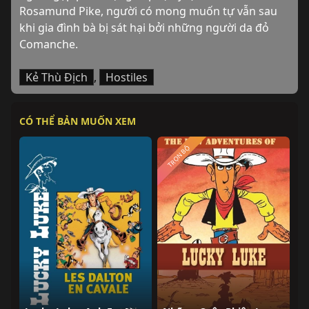
Rosamund Pike, người có mong muốn tự vẫn sau 
khi gia đình bà bị sát hại bởi những người da đỏ 
Comanche.
Kẻ Thù Địch
,
Hostiles
CÓ THỂ BẢN MUỐN XEM
TRỌN BỘ