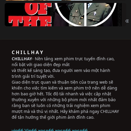
Ng
The
C H I L L H A Y
CHILLHAY
- Nền tảng xem phim trực tuyến đỉnh cao,
nổi bật với giao diện đẹp mắt
và thiết kế sáng tạo, đưa người xem vào một hành
trình giải trí tuyệt vời.
Giao diện trực quan và thuận tiện của trang web sẽ
khiến cho việc tìm kiếm và xem phim trở nên dễ dàng
hơn bao giờ hết. Tốc độ tải nhanh và việc cập nhật
thường xuyên với những bộ phim mới nhất đảm bảo
rằng bạn sẽ luôn có những trải nghiệm xem phim
mượt mà và thú vị nhất. Hãy khám phá ngay CHILLHAY
để tận hưởng thế giới phim ảnh đỉnh cao.
vip66
Vip66
xoso66
xoso66
xoso66