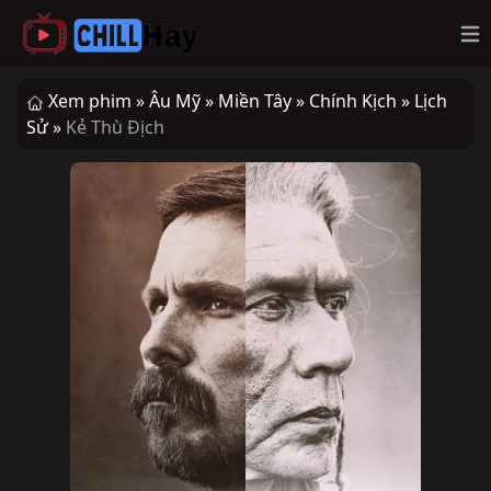
Op
Xem phim »
Âu Mỹ »
Miền Tây »
Chính Kịch »
Lịch
Sử »
Kẻ Thù Địch