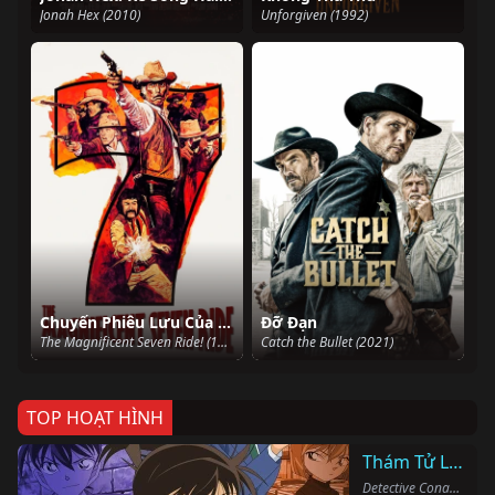
Jonah Hex (2010)
Unforgiven (1992)
Chuyến Phiêu Lưu Của Bảy Tay Súng
Đỡ Đạn
The Magnificent Seven Ride! (1972)
Catch the Bullet (2021)
TOP HOẠT HÌNH
Thám Tử Lừng Danh Conan
Detective Conan (1996)