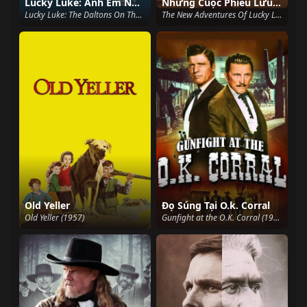
Lucky Luke: Anh Em Nhà Daltons
Những Cuộc Phiêu Lưu Mới Của Lucky Luke
Lucky Luke: The Daltons On The Loose (1983)
The New Adventures Of Lucky Luke (2001)
Old Yeller
Đọ Súng Tại O.k. Corral
Old Yeller (1957)
Gunfight at the O.K. Corral (1957)