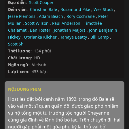
Đạo diễn:
Scott Cooper
Diễn viên:
Christian Bale
,
Rosamund Pike
,
Wes Studi
,
Jesse Plemons
,
Adam Beach
,
Rory Cochrane
,
Peter
Mullan
,
Scott Wilson
,
Paul Anderson
,
Timothée
Chalamet
,
Ben Foster
,
Jonathan Majors
,
John Benjamin
Hickey
,
Q'orianka Kilcher
,
Tanaya Beatty
,
Bill Camp
,
Scott Sh
Thời lượng:
134 phút
Chất lượng:
HD
Ngôn ngữ:
Vietsub
Lượt xem:
453 lượt
NỘI DUNG PHIM
Hostiles đặt bối cảnh năm 1892, trong đó Bale sẽ 
vào vai một sĩ quan quân đội được giao phó nhiệm 
vụ hộ tống một tù trưởng tộc người Cheyenne 
cùng gia đình về lãnh thổ bộ lạc. Trên chuyến đi, hai 
người gặp phải một góa phụ kỳ lạ, thủ vai bởi 