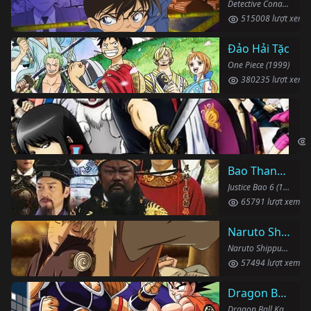
Detective Conan (1996)
515008 lượt xem
Đảo Hải Tặc
One Piece (1999)
380235 lượt xem
Li
Gin
Bao Thanh Thiên 1993 (Phần 6)
Justice Bao 6 (1993)
65791 lượt xem
Naruto Shippuden
Naruto Shippuden (2007)
57494 lượt xem
Dragon Ball Kai
Dragon Ball Kai (2019)