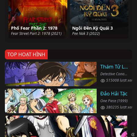
Phố Fear Phần 2: 1978
Ngôi Đền Kỳ Quái 3
Fear Street Part 2: 1978 (2021)
Pee Nak 3 (2022)
TOP HOẠT HÌNH
Thám Tử Lừng Danh Conan
Detective Conan (1996)
515008 lượt xem
Đảo Hải Tặc
One Piece (1999)
380235 lượt xem
Li
Gin