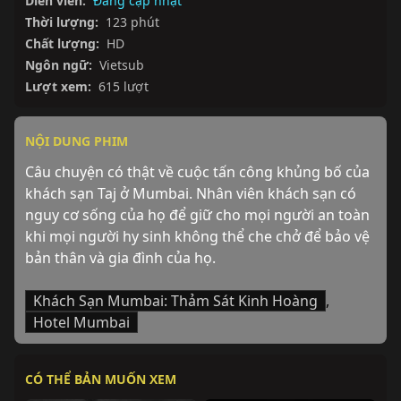
Diễn viên:
Đang cập nhật
Thời lượng:
123 phút
Chất lượng:
HD
Ngôn ngữ:
Vietsub
Lượt xem:
615 lượt
NỘI DUNG PHIM
Câu chuyện có thật về cuộc tấn công khủng bố của 
khách sạn Taj ở Mumbai. Nhân viên khách sạn có 
nguy cơ sống của họ để giữ cho mọi người an toàn 
khi mọi người hy sinh không thể che chở để bảo vệ 
bản thân và gia đình của họ.
Khách Sạn Mumbai: Thảm Sát Kinh Hoàng
,
Hotel Mumbai
CÓ THỂ BẢN MUỐN XEM