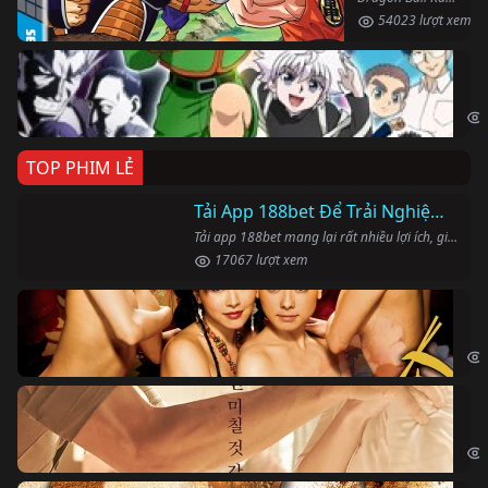
54023 lượt xem
Th
Hun
TOP PHIM LẺ
Ki
The
Ám
Obs