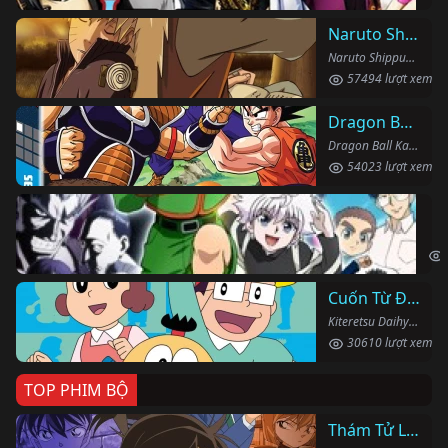
Naruto Shippuden
Naruto Shippuden (2007)
57494 lượt xem
Dragon Ball Kai
Dragon Ball Kai (2019)
54023 lượt xem
Th
Hun
Cuốn Từ Điển Kì Bí
Kiteretsu Daihyakka (1988)
30610 lượt xem
TOP PHIM BỘ
Thám Tử Lừng Danh Conan