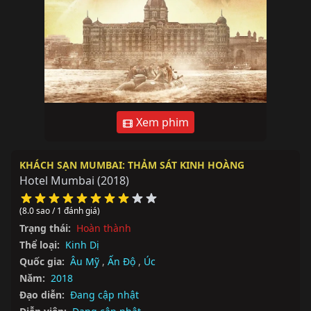
Xem phim
KHÁCH SẠN MUMBAI: THẢM SÁT KINH HOÀNG
Hotel Mumbai
(2018)
(8.0 sao / 1 đánh giá)
Trạng thái:
Hoàn thành
Thể loại:
Kinh Dị
Quốc gia:
Âu Mỹ
,
Ấn Độ
,
Úc
Năm:
2018
Đạo diễn:
Đang cập nhật