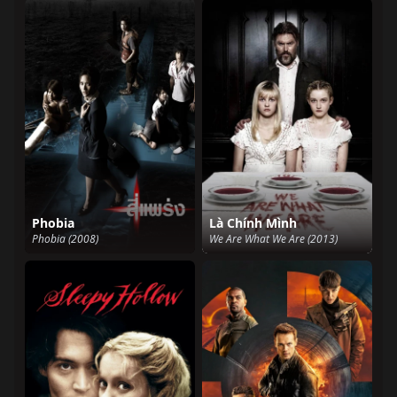
Phobia
Là Chính Mình
Phobia (2008)
We Are What We Are (2013)