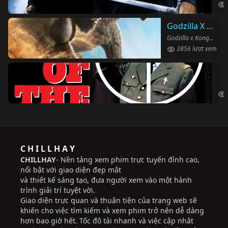
Godzilla X Kong: Đế Chế Mới
Godzilla x Kong: The New Empire (2024)
3856 lượt xem
Ng
The
C H I L L H A Y
CHILLHAY
- Nền tảng xem phim trực tuyến đỉnh cao,
nổi bật với giao diện đẹp mắt
và thiết kế sáng tạo, đưa người xem vào một hành
trình giải trí tuyệt vời.
Giao diện trực quan và thuận tiện của trang web sẽ
khiến cho việc tìm kiếm và xem phim trở nên dễ dàng
hơn bao giờ hết. Tốc độ tải nhanh và việc cập nhật