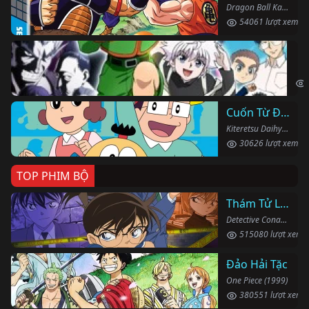
Dragon Ball Kai (2019)
54061 lượt xem
Th
Hun
Cuốn Từ Điển Kì Bí
Kiteretsu Daihyakka (1988)
30626 lượt xem
TOP PHIM BỘ
Thám Tử Lừng Danh Conan
Detective Conan (1996)
515080 lượt xem
Đảo Hải Tặc
One Piece (1999)
380551 lượt xem