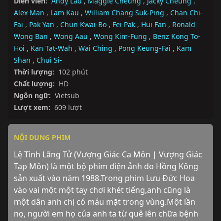
Diễn viên:
Andy Lau
,
Maggie Cheung
,
Jacky Cheung
,
Alex Man
,
Lam Kau
,
William Chang Suk-Ping
,
Chan Chi-
Fai
,
Pak Yan
,
Chun Kwai-Bo
,
Fei Pak
,
Hui Fan
,
Ronald
Wong Ban
,
Wong Aau
,
Wong Kim-Fung
,
Benz Kong To-
Hoi
,
Kan Tat-Wah
,
Wai Ching
,
Pong Keung-Fai
,
Kam
Shan
,
Chui Si-
Thời lượng:
102 phút
Chất lượng:
HD
Ngôn ngữ:
Vietsub
Lượt xem:
609 lượt
NỘI DUNG PHIM
Lệ Tình Lãng Tử (Vượng Giác Ca Môn | Vượng Giác 
Tạp Môn) là một bộ phim điện ảnh do Hồng Kông 
sản xuất vào năm 1988.Trong phim Lưu Đức Hoa 
vào vai một một tay chơi khét tiếng,anh cũng là 
một dân anh chị có máu mặt trong vùng.Một lần 
nọ, người em họ của anh ta từ quê lên chữa bệnh 