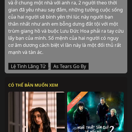
và ở chung một nhà với anh ra, 2 người theo thời 
gian đã yêu nhau say đắm, những tưởng cuộc sống 
của hai người sẽ bình yên thì lúc này người bạn 
thân nhất như anh em bỗng dưng đắt tội với một 
trùm giang hồ và buộc Lưu Đức Hoa phải ra tay cứu 
lấy bạn của mình. Số mệnh của hai người có nguy 
cơ âm dương cách biệt vì lần này là một đối thủ rất 
mạnh và tàn ác.
Lệ Tình Lãng Tử
,
As Tears Go By
CÓ THỂ BẢN MUỐN XEM
TRỌN BỘ