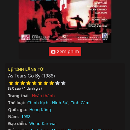
Xem phim
LỆ TÌNH LÃNG TỬ
As Tears Go By
(1988)
(8.0 sao / 1 đánh giá)
Trạng thái:
Hoàn thành
Thể loại:
Chính Kịch
,
Hình Sự
,
Tình Cảm
Quốc gia:
Hồng Kông
Năm:
1988
Đạo diễn:
Wong Kar-wai