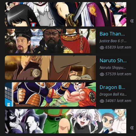
Li
Gin
Bao Thanh Thiên 1993 (Phần 6)
Justice Bao 6 (1993)
65839 lượt xem
Naruto Shippuden
Naruto Shippuden (2007)
57539 lượt xem
Dragon Ball Kai
Dragon Ball Kai (2019)
54061 lượt xem
Th
Hun