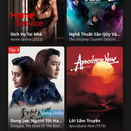
Dịch Vụ Tại Nhà
Nghệ Thuật Săn Qủy Và Nấu Mì (Phần 2)
Home Service (2023)
The Uncanny Counter (Season 2) (2023)
Tập 8
Đang chiếu
Dong Jae, Người Tốt Hay Kẻ Xấu
Lời Sấm Truyền
Dongjae, The Good Or The Bastard (2024)
Apocalypse Now (1979)