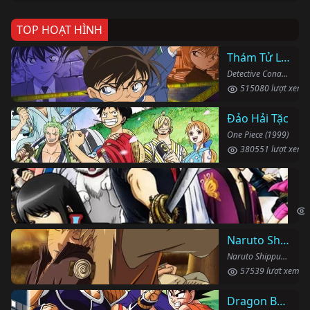
TOP HOẠT HÌNH
Thám Tử Lừng Danh Conan
Detective Conan (1996)
515080 lượt xem
Đảo Hải Tặc
One Piece (1999)
380551 lượt xem
Li
Gin
Naruto Shippuden
Naruto Shippuden (2007)
57539 lượt xem
Dragon Ball Kai