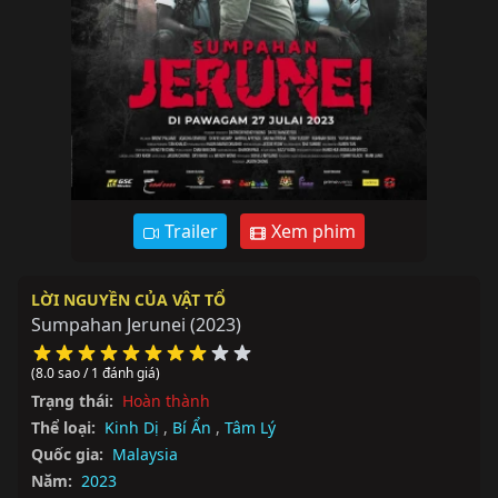
Trailer
Xem phim
LỜI NGUYỀN CỦA VẬT TỔ
Sumpahan Jerunei
(2023)
(8.0 sao / 1 đánh giá)
Trạng thái:
Hoàn thành
Thể loại:
Kinh Dị
,
Bí Ẩn
,
Tâm Lý
Quốc gia:
Malaysia
Năm:
2023