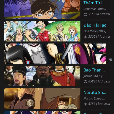
Thám Tử Lừng Danh Conan
Detective Conan (1996)
515078 lượt xem
Đảo Hải Tặc
One Piece (1999)
380541 lượt xem
Li
Gin
Bao Thanh Thiên 1993 (Phần 6)
Justice Bao 6 (1993)
65836 lượt xem
Naruto Shippuden
Naruto Shippuden (2007)
57534 lượt xem