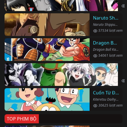
Naruto Shippuden
Naruto Shippuden (2007)
57534 lượt xem
Dragon Ball Kai
Dragon Ball Kai (2019)
54061 lượt xem
Th
Hun
Cuốn Từ Điển Kì Bí
Kiteretsu Daihyakka (1988)
30625 lượt xem
TOP PHIM BỘ