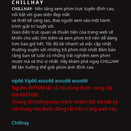
C H I L L H A Y
CHILLHAY
- Nền tảng xem phim trực tuyến đỉnh cao,
nổi bật với giao diện đẹp mắt
và thiết kế sáng tạo, đưa người xem vào một hành
trình giải trí tuyệt vời.
Giao diện trực quan và thuận tiện của trang web sẽ
khiến cho việc tìm kiếm và xem phim trở nên dễ dàng
hơn bao giờ hết. Tốc độ tải nhanh và việc cập nhật
thường xuyên với những bộ phim mới nhất đảm bảo
rằng bạn sẽ luôn có những trải nghiệm xem phim
mượt mà và thú vị nhất. Hãy khám phá ngay CHILLHAY
để tận hưởng thế giới phim ảnh đỉnh cao.
vip66
Vip66
xoso66
xoso66
xoso66
Nguồn
KKPHIM
tất cả nội dung được cung cấp
bởi KKPHIM.
Chúng tôi không chịu trách nhiệm đối với bất kỳ
nội dung nào được đăng tải trên trang web này.
Chillhay