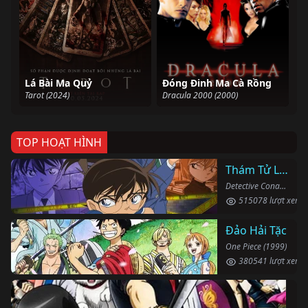
Lá Bài Ma Quỷ
Đóng Đinh Ma Cà Rồng
Tarot (2024)
Dracula 2000 (2000)
TOP HOẠT HÌNH
Thám Tử Lừng Danh Conan
Detective Conan (1996)
515078 lượt xem
Đảo Hải Tặc
One Piece (1999)
380541 lượt xem
Li
Gin