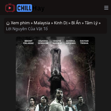
Op
Xem phim »
Malaysia »
Kinh Dị »
Bí Ẩn »
Tâm Lý »
Lời Nguyền Của Vật Tổ