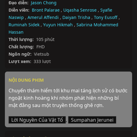
Đạo diễn:
Jason Chong
Diễn viên:
Bront Palarae
,
Uqasha Senrose
,
Syafie
Naswip
,
Amerul Affendi
,
Daiyan Trisha
,
Tony Eusoff
,
Ruminah Sidek
,
Yuyun Hikmah
,
Sabrina Mohammed
Hassan
Thời lượng:
105 phút
Chất lượng:
FHD
Ngôn ngữ:
Vietsub
Lượt xem:
333 lượt
NỘI DUNG PHIM
Chuyến thám hiểm tới khu mai táng lịch sử có bước 
ngoặt kinh hoàng khi nhóm phát hiện những bí 
mật đằng sau một truyền thống ghê rợn.
Lời Nguyền Của Vật Tổ
,
Sumpahan Jerunei