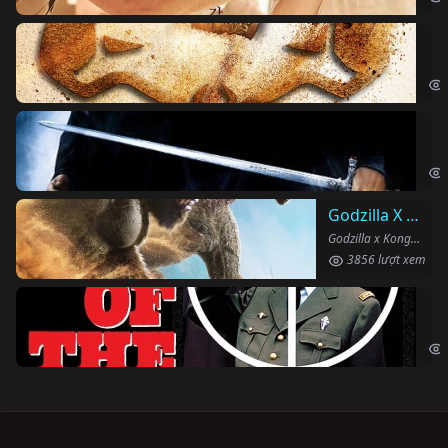
Vu
The
Ha
Har
Godzilla X Kong: Đế Chế Mới
Godzilla x Kong: The New Empire (2024)
3856 lượt xem
Ng
The