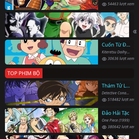
54463 lượt xem
Th
Hun
Cuốn Từ Điển Kì Bí
Kiteretsu Daihyakka (1988)
30636 lượt xem
TOP PHIM BỘ
Thám Tử Lừng Danh Conan
Detective Conan (1996)
518482 lượt xem
Đảo Hải Tặc
One Piece (1999)
380642 lượt xem