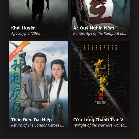
Khải Huyền
Ác Quỷ Nghìn Năm
Apocalypto (2006)
Kundo: Age of the Rampant (2014)
TRỌN BỘ
Thần Điêu Đại Hiệp
Cửu Long Thành Trại: Vây Thành
Return of The Condor Heroes (1995)
Twilight of the Warriors Walled In (2024)