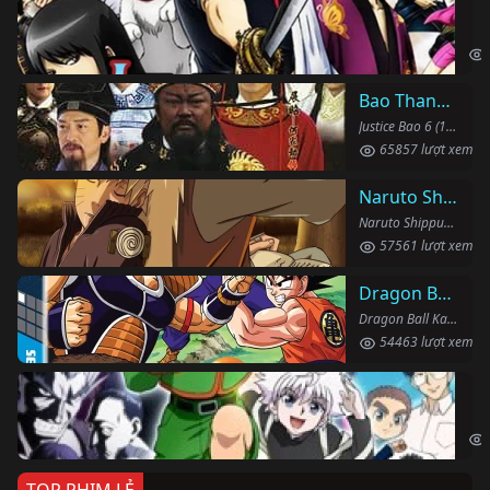
Li
Gin
Bao Thanh Thiên 1993 (Phần 6)
Justice Bao 6 (1993)
65857 lượt xem
Naruto Shippuden
Naruto Shippuden (2007)
57561 lượt xem
Dragon Ball Kai
Dragon Ball Kai (2019)
54463 lượt xem
Th
Hun
TOP PHIM LẺ