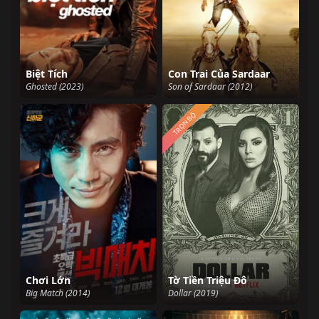
Biệt Tích
Con Trai Của Sardaar
Ghosted (2023)
Son of Sardaar (2012)
TRỌN BỘ
Chơi Lớn
Tờ Tiền Triệu Đô
Big Match (2014)
Dollar (2019)