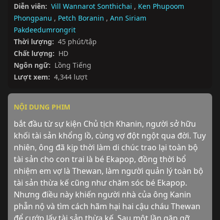
Diễn viên:
Vill Wannarot Sonthichai
,
Ken Phupoom
Phongpanu
,
Petch Boranin
,
Ann Siriam
Pakdeedumrongrit
Thời lượng:
45 phút/tập
Chất lượng:
HD
Ngôn ngữ:
Lồng Tiếng
Lượt xem:
4,344 lượt
NỘI DUNG PHIM
bắt đầu từ sự kiện Chủ tịch Khanin, người sở hữu 
khối tài sản khổng lồ, cùng vợ đột ngột qua đời. Tuy 
nhiên, ông đã kịp thời làm di chúc trao lại toàn bộ 
tài sản cho con trai là bé Ekapop, đồng thời bổ 
nhiệm em vợ là Thewan, làm người quản lý toàn bộ 
tài sản thừa kế cũng như chăm sóc bé Ekapop. 
Nhưng điều này khiến người nhà của ông Kanin 
phẫn nộ và tìm cách hãm hại hai cậu cháu Thewan 
để cướp lấy tài sản thừa kế. Sau một lần gặp gỡ, 