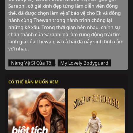
Saraphi, cô gái xinh đẹp từng làm diễn viên đóng 
thế, đã được chọn làm vệ sĩ bảo vệ cho Ek và đồng 
hành cùng Thewan trong hành trình chống lại 
những kẻ xấu. Trong thời gian bên nhau, chính sự 
chân thành của Saraphi đã làm rung động trái tim 
lạnh giá của Thewan, và cả hai đã nảy sinh tình cảm 
với nhau.
Nàng Vệ Sĩ Của Tôi
,
My Lovely Bodyguard
CÓ THỂ BẢN MUỐN XEM