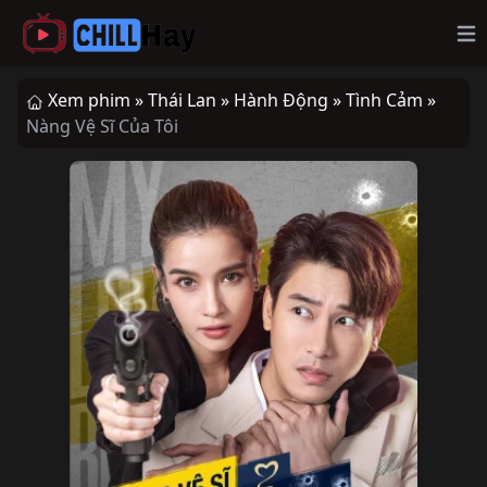
Op
Xem phim »
Thái Lan »
Hành Động »
Tình Cảm »
Nàng Vệ Sĩ Của Tôi