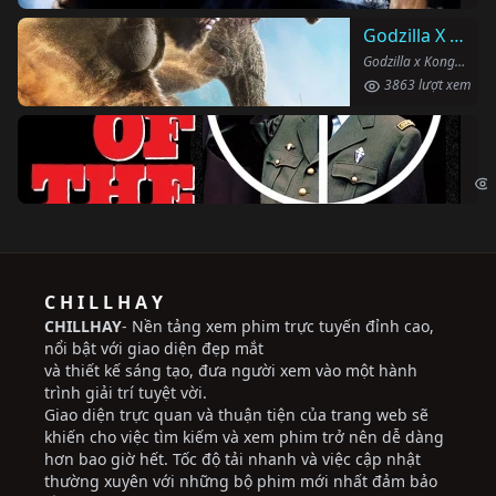
Godzilla X Kong: Đế Chế Mới
Godzilla x Kong: The New Empire (2024)
3863 lượt xem
Ng
The
C H I L L H A Y
CHILLHAY
- Nền tảng xem phim trực tuyến đỉnh cao,
nổi bật với giao diện đẹp mắt
và thiết kế sáng tạo, đưa người xem vào một hành
trình giải trí tuyệt vời.
Giao diện trực quan và thuận tiện của trang web sẽ
khiến cho việc tìm kiếm và xem phim trở nên dễ dàng
hơn bao giờ hết. Tốc độ tải nhanh và việc cập nhật
thường xuyên với những bộ phim mới nhất đảm bảo