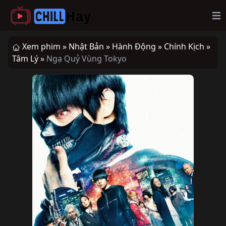
Op
Xem phim »
Nhật Bản »
Hành Động »
Chính Kịch »
Tâm Lý »
Ngạ Quỷ Vùng Tokyo