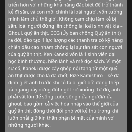
triển hơn với những khả năng đặc biệt để trở thành 
kẻ đi săn, và con mồi chính là loài người, vốn tưởng 
mình làm chủ thế giới. Không cam chịu làm kẻ bị 
săn, loài người đứng lên chống lại loài sinh vật kia – 
Ghoul, quỷ ăn thịt. CCG (Ủy ban chống Quỷ ăn thịt) 
ra đời, đào tạo 1 lực lượng các thanh tra có kỹ năng 
chiến đấu cao nhằm chống lại sự tàn sát con người 
của quỷ ăn thịt. Ken Kaneki vốn là 1 sinh viên đại 
học bình thường, hiền lành và mê đọc sách. Vì một 
sự cố, Kaneki được cấy ghép nội tạng từ một quỷ 
ăn thịt được cho là đã chết, Rize Kamishiro – kẻ đã 
định giết anh trước khi cô ta bị giết bởi đống thép 
xà ngang xây dựng đột ngột rơi xuống. Từ đó, anh 
phải vật lộn để sống cuộc sống nửa người/nửa 
ghoul, bao gồm cả việc hòa nhập vào thế giới của 
quỷ ăn thịt đồng thời đối phó với kẻ thù trong khi 
luôn phải giữ kín thân phận bí mật của mình với 
những người khác.