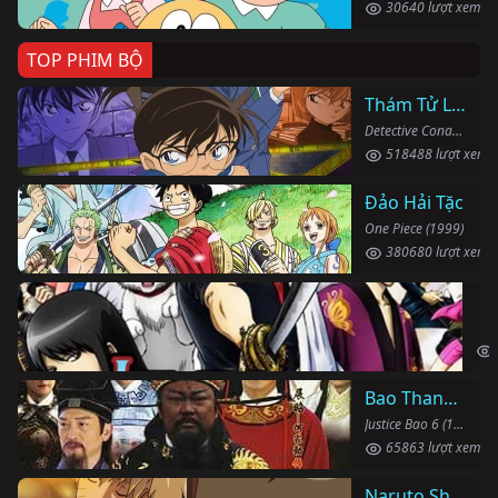
30640 lượt xem
TOP PHIM BỘ
Thám Tử Lừng Danh Conan
Detective Conan (1996)
518488 lượt xem
Đảo Hải Tặc
One Piece (1999)
380680 lượt xem
Li
Gin
Bao Thanh Thiên 1993 (Phần 6)
Justice Bao 6 (1993)
65863 lượt xem
Naruto Shippuden