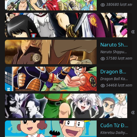
380680 lượt xem
Li
Gin
Naruto Shippuden
Naruto Shippuden (2007)
57580 lượt xem
Dragon Ball Kai
Dragon Ball Kai (2019)
54468 lượt xem
Th
Hun
Cuốn Từ Điển Kì Bí
Kiteretsu Daihyakka (1988)