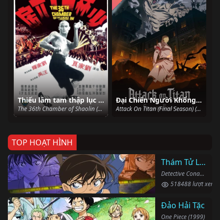
Thiếu lâm tam thập lục phòng
Đại Chiến Người Khổng Lồ (Phần Cuối)
The 36th Chamber of Shaolin (1978)
Attack On Titan (Final Season) (2020)
TOP HOẠT HÌNH
Thám Tử Lừng Danh Conan
Detective Conan (1996)
518488 lượt xem
Đảo Hải Tặc
One Piece (1999)