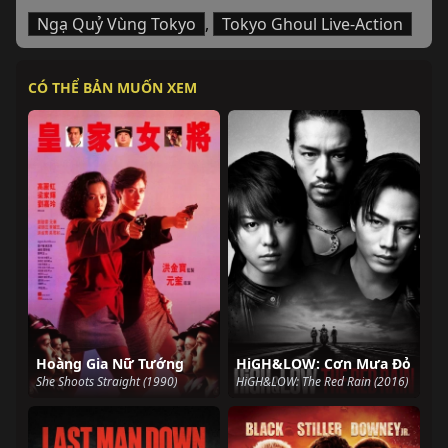
Ngạ Quỷ Vùng Tokyo
,
Tokyo Ghoul Live-Action
CÓ THỂ BẢN MUỐN XEM
Hoàng Gia Nữ Tướng
HiGH&LOW: Cơn Mưa Đỏ
She Shoots Straight (1990)
HiGH&LOW: The Red Rain (2016)