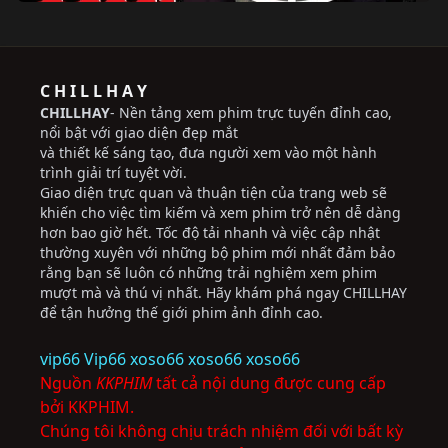
C H I L L H A Y
CHILLHAY
- Nền tảng xem phim trực tuyến đỉnh cao,
nổi bật với giao diện đẹp mắt
và thiết kế sáng tạo, đưa người xem vào một hành
trình giải trí tuyệt vời.
Giao diện trực quan và thuận tiện của trang web sẽ
khiến cho việc tìm kiếm và xem phim trở nên dễ dàng
hơn bao giờ hết. Tốc độ tải nhanh và việc cập nhật
thường xuyên với những bộ phim mới nhất đảm bảo
rằng bạn sẽ luôn có những trải nghiệm xem phim
mượt mà và thú vị nhất. Hãy khám phá ngay CHILLHAY
để tận hưởng thế giới phim ảnh đỉnh cao.
vip66
Vip66
xoso66
xoso66
xoso66
Nguồn
KKPHIM
tất cả nội dung được cung cấp
bởi KKPHIM.
Chúng tôi không chịu trách nhiệm đối với bất kỳ