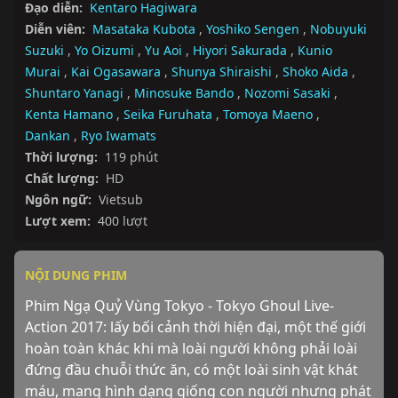
Đạo diễn:
Kentaro Hagiwara
Diễn viên:
Masataka Kubota
,
Yoshiko Sengen
,
Nobuyuki
Suzuki
,
Yo Oizumi
,
Yu Aoi
,
Hiyori Sakurada
,
Kunio
Murai
,
Kai Ogasawara
,
Shunya Shiraishi
,
Shoko Aida
,
Shuntaro Yanagi
,
Minosuke Bando
,
Nozomi Sasaki
,
Kenta Hamano
,
Seika Furuhata
,
Tomoya Maeno
,
Dankan
,
Ryo Iwamats
Thời lượng:
119 phút
Chất lượng:
HD
Ngôn ngữ:
Vietsub
Lượt xem:
400 lượt
NỘI DUNG PHIM
Phim Ngạ Quỷ Vùng Tokyo - Tokyo Ghoul Live-
Action 2017: lấy bối cảnh thời hiện đại, một thế giới 
hoàn toàn khác khi mà loài người không phải loài 
đứng đầu chuỗi thức ăn, có một loài sinh vật khát 
máu, mang hình dạng giống con người nhưng phát 