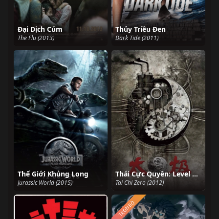
Đại Dịch Cúm
Thủy Triều Đen
The Flu (2013)
Dark Tide (2011)
Thế Giới Khủng Long
Thái Cực Quyền: Level Zero
Jurassic World (2015)
Tai Chi Zero (2012)
TRỌN BỘ