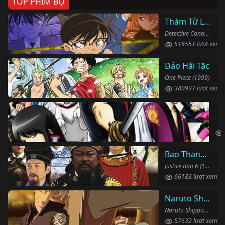
TOP PHIM BỘ
Thám Tử Lừng Danh Conan
Detective Conan (1996)
518551 lượt xem
Đảo Hải Tặc
One Piece (1999)
380937 lượt xem
Li
Gin
Bao Thanh Thiên 1993 (Phần 6)
Justice Bao 6 (1993)
66183 lượt xem
Naruto Shippuden
Naruto Shippuden (2007)
57632 lượt xem