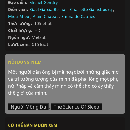
Đạo diễn:
Michel Gondry
Diễn viên:
Gael García Bernal
,
Charlotte Gainsbourg
,
Miou-Miou
,
Alain Chabat
,
Emma de Caunes
Thời lượng:
105 phút
Chất lượng:
HD
Ngôn ngữ:
Vietsub
Lượt xem:
616 lượt
NỘI DUNG PHIM
Một người đàn ông bị mê hoặc bởi những giấc mơ 
và trí tưởng tượng của mình đã phải lòng một phụ 
nữ Pháp và cảm thấy mình có thể cho cô ấy thấy 
thế giới của mình.
Người Mộng Du
,
The Science Of Sleep
CÓ THỂ BẢN MUỐN XEM