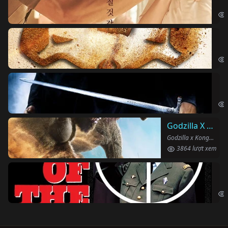
Obs
Vu
The
Ha
Har
Godzilla X Kong: Đế Chế Mới
Godzilla x Kong: The New Empire (2024)
3864 lượt xem
Ng
The