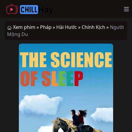
Op
Xem phim »
Pháp »
Hài Hước »
Chính Kịch »
Người
Mộng Du