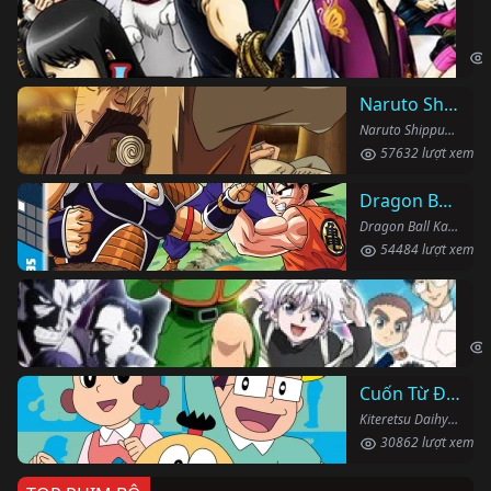
Li
Gin
Naruto Shippuden
Naruto Shippuden (2007)
57632 lượt xem
Dragon Ball Kai
Dragon Ball Kai (2019)
54484 lượt xem
Th
Hun
Cuốn Từ Điển Kì Bí
Kiteretsu Daihyakka (1988)
30862 lượt xem