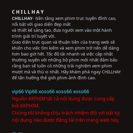
C H I L L H A Y
CHILLHAY
- Nền tảng xem phim trực tuyến đỉnh cao,
nổi bật với giao diện đẹp mắt
và thiết kế sáng tạo, đưa người xem vào một hành
trình giải trí tuyệt vời.
Giao diện trực quan và thuận tiện của trang web sẽ
khiến cho việc tìm kiếm và xem phim trở nên dễ dàng
hơn bao giờ hết. Tốc độ tải nhanh và việc cập nhật
thường xuyên với những bộ phim mới nhất đảm bảo
rằng bạn sẽ luôn có những trải nghiệm xem phim
mượt mà và thú vị nhất. Hãy khám phá ngay CHILLHAY
để tận hưởng thế giới phim ảnh đỉnh cao.
vip66
Vip66
xoso66
xoso66
xoso66
Nguồn
KKPHIM
tất cả nội dung được cung cấp
bởi KKPHIM.
Chúng tôi không chịu trách nhiệm đối với bất kỳ
nội dung nào được đăng tải trên trang web này.