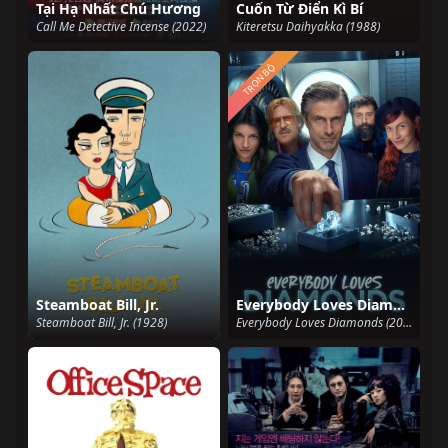
Tại Hạ Nhất Chú Hương
Cuốn Từ Điển Kì Bí
Call Me Detective Incense (2022)
Kiteretsu Daihyakka (1988)
TRỌN BỘ
Steamboat Bill, Jr.
Everybody Loves Diamonds
Steamboat Bill, Jr. (1928)
Everybody Loves Diamonds (2023)