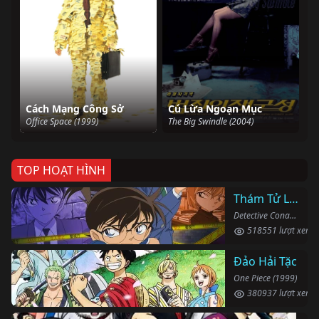
Cách Mạng Công Sở
Cú Lừa Ngoạn Mục
Office Space (1999)
The Big Swindle (2004)
TOP HOẠT HÌNH
Thám Tử Lừng Danh Conan
Detective Conan (1996)
518551 lượt xem
Đảo Hải Tặc
One Piece (1999)
380937 lượt xem