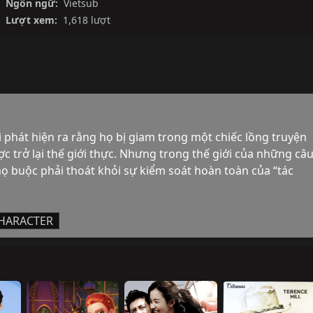
Ngôn ngữ:
Vietsub
Lượt xem:
1,618 lượt
i phát hiện ra rằng họ bị giam trong một chiếc lồng truyện 
 trở lại thế giới thực. Nhưng trong thế giới của những câu
 buộc phải thoát khỏi sự kiểm soát hoàn toàn của “tác 
HARACTER