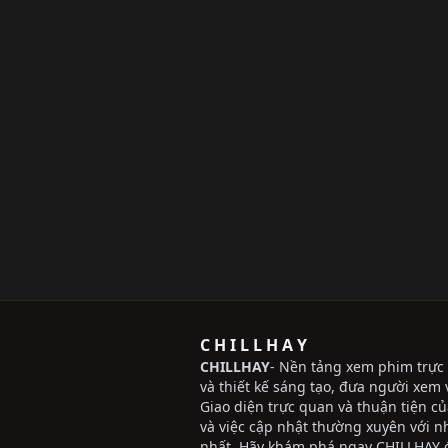
C H I L L H A Y
CHILLHAY
- Nền tảng xem phim trực 
và thiết kế sáng tạo, đưa người xem v
Giao diện trực quan và thuận tiện c
và việc cập nhật thường xuyên với 
nhất. Hãy khám phá ngay CHILLHAY đ