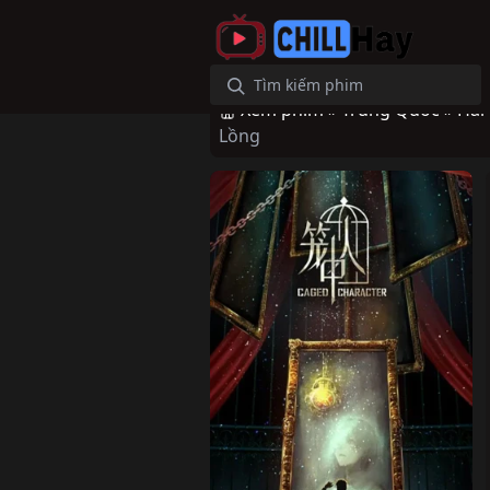
Xem phim »
Trung Quốc »
Hài
Lồng