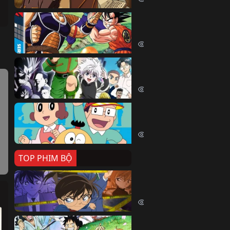
Dragon Ball Kai
Dragon Ball Kai (2019)
54061 lượt xem
Thợ Săn Tí Hon
Hunter X Hunter (1999)
39513 lượt xem
Cuốn Từ Điển Kì Bí
 
Kiteretsu Daihyakka (1988)
30628 lượt xem
TOP PHIM BỘ
Thám Tử Lừng Danh Co
Detective Conan (1996)
515081 lượt xem
Đảo Hải Tặc