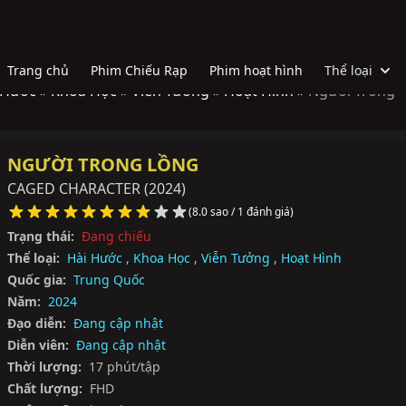
Trang chủ
Phim Chiếu Rạp
Phim hoạt hình
Thể loại
 Hước »
Khoa Học »
Viễn Tưởng »
Hoạt Hình »
Người Trong
NGƯỜI TRONG LỒNG
CAGED CHARACTER
(2024)
(8.0 sao / 1 đánh giá)
Trạng thái:
Đang chiếu
Thể loại:
Hài Hước
,
Khoa Học
,
Viễn Tưởng
,
Hoạt Hình
Quốc gia:
Trung Quốc
Năm:
2024
Đạo diễn:
Đang cập nhật
Diễn viên:
Đang cập nhật
Thời lượng:
17 phút/tập
Chất lượng:
FHD