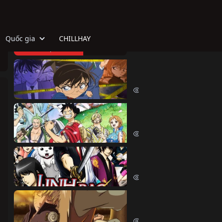
Quốc gia
CHILLHAY
TOP HOẠT HÌNH
Thám Tử Lừng Danh Co
Detective Conan (1996)
515081 lượt xem
Đảo Hải Tặc
One Piece (1999)
380559 lượt xem
Linh Hồn Bạc (Phần 1)
Gintama (Season 1) (2006)
69640 lượt xem
Naruto Shippuden
Naruto Shippuden (2007)
57540 lượt xem