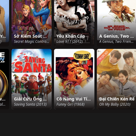
Chiêu Trò Khi Yêu
Sở Kiểm Soát Ma Thuật Bí Mật
Yêu Khẩn Cấp
A Genius, Two Friends, And An Idiot
)
Secret Magic Control Agency (2021)
Love 911 (2012)
A Genius, Two Friends, And An Idiot (1975)
TRỌN BỘ
Deuce Bigalow: Trai Bao
Giải Cứu Ông Già Noel
Cô Nàng Vui Tính
Đại Chiến Kén Rể
Deuce Bigalow: Male Gigolo (1999)
Saving Santa (2013)
Funny Girl (1968)
Oh My Baby (2020)