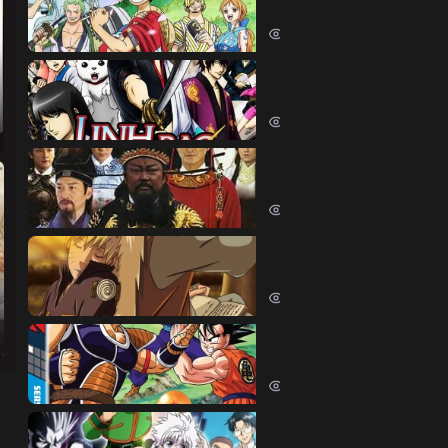
One Piece (1999)
380559 lượt xem
Linh Hồn Bạc (Phần 1)
Gintama (Season 1) (2006)
69640 lượt xem
Bao Thanh Thiên 1993 (
Justice Bao 6 (1993)
65839 lượt xem
Naruto Shippuden
Naruto Shippuden (2007)
57540 lượt xem
Dragon Ball Kai
Dragon Ball Kai (2019)
54061 lượt xem
Thợ Săn Tí Hon