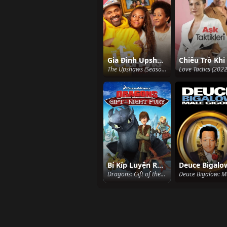
Gia Đình Upshaw (Phần 2)
The Upshaws (Season 2) (2022)
Love Tactics (2022
Bí Kíp Luyện Rồng: Món Quà Của Sún Răng
Dragons: Gift of the Night Fury (2011)