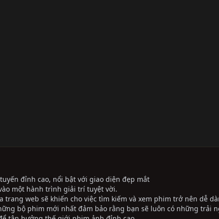
tuyến đỉnh cao, nổi bật với giao diện đẹp mắt
ào một hành trình giải trí tuyệt vời.
ủa trang web sẽ khiến cho việc tìm kiếm và xem phim trở nên dễ dà
những bộ phim mới nhất đảm bảo rằng bạn sẽ luôn có những trải 
ể tận hưởng thế giới phim ảnh đỉnh cao.