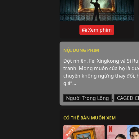
Xem phim
NỘI DUNG PHIM
Đột nhiên, Fei Xingkong và Si Ru
tranh. Mong muốn của họ là được
chuyện không ngừng thay đổi, họ
giả”…
Người Trong Lồng
,
CAGED C
CÓ THỂ BẢN MUỐN XEM
TRỌN BỘ