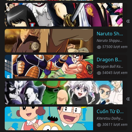
Li
Gin
Naruto Shippuden
Naruto Shippuden (2007)
57500 lượt xem
Dragon Ball Kai
Dragon Ball Kai (2019)
54045 lượt xem
Th
Hun
Cuốn Từ Điển Kì Bí
Kiteretsu Daihyakka (1988)
30611 lượt xem