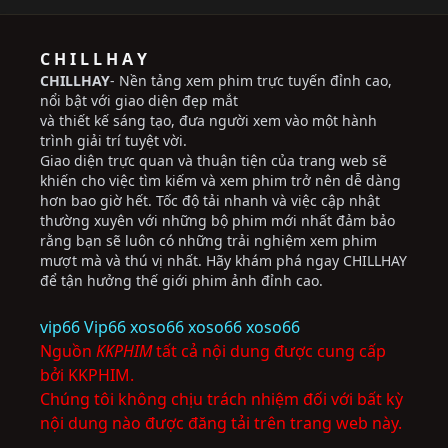
C H I L L H A Y
CHILLHAY
- Nền tảng xem phim trực tuyến đỉnh cao,
nổi bật với giao diện đẹp mắt
và thiết kế sáng tạo, đưa người xem vào một hành
trình giải trí tuyệt vời.
Giao diện trực quan và thuận tiện của trang web sẽ
khiến cho việc tìm kiếm và xem phim trở nên dễ dàng
hơn bao giờ hết. Tốc độ tải nhanh và việc cập nhật
thường xuyên với những bộ phim mới nhất đảm bảo
rằng bạn sẽ luôn có những trải nghiệm xem phim
mượt mà và thú vị nhất. Hãy khám phá ngay CHILLHAY
để tận hưởng thế giới phim ảnh đỉnh cao.
vip66
Vip66
xoso66
xoso66
xoso66
Nguồn
KKPHIM
tất cả nội dung được cung cấp
bởi KKPHIM.
Chúng tôi không chịu trách nhiệm đối với bất kỳ
nội dung nào được đăng tải trên trang web này.