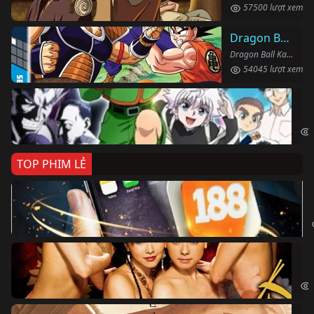
57500 lượt xem
Dragon Ball Kai
Dragon Ball Kai (2019)
54045 lượt xem
Th
Hun
TOP PHIM LẺ
Ki
The