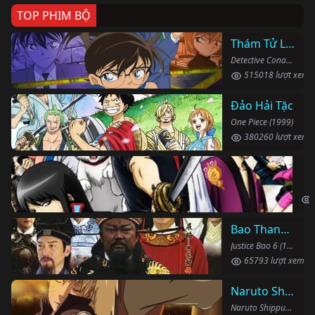
TOP PHIM BỘ
Thám Tử Lừng Danh Conan
Detective Conan (1996)
515018 lượt xem
Đảo Hải Tặc
One Piece (1999)
380260 lượt xem
Li
Gin
Bao Thanh Thiên 1993 (Phần 6)
Justice Bao 6 (1993)
65793 lượt xem
Naruto Shippuden
Naruto Shippuden (2007)