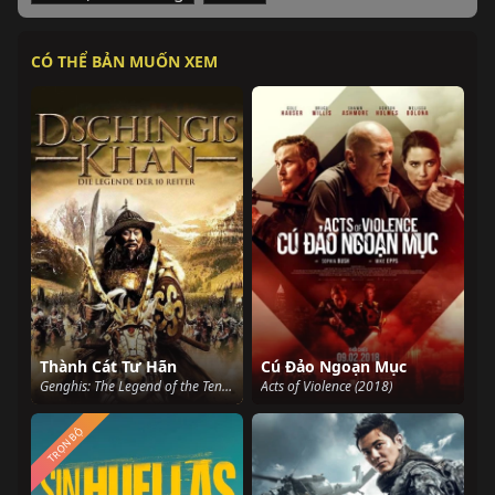
CÓ THỂ BẢN MUỐN XEM
Thành Cát Tư Hãn
Cú Đảo Ngoạn Mục
Genghis: The Legend of the Ten (2012)
Acts of Violence (2018)
TRỌN BỘ