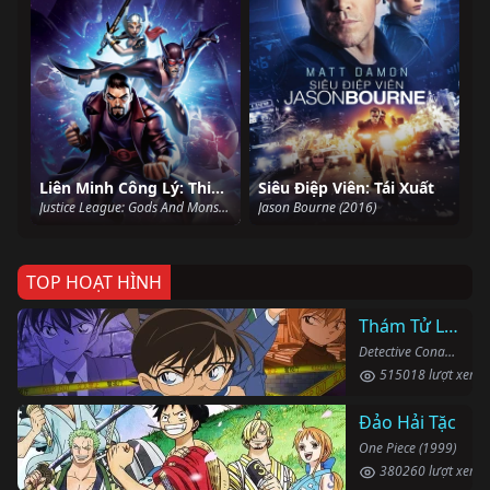
Liên Minh Công Lý: Thiên Thần Và Quỷ Dữ
Siêu Điệp Viên: Tái Xuất
Justice League: Gods And Monsters (2015)
Jason Bourne (2016)
TOP HOẠT HÌNH
Thám Tử Lừng Danh Conan
Detective Conan (1996)
515018 lượt xem
Đảo Hải Tặc
One Piece (1999)
380260 lượt xem