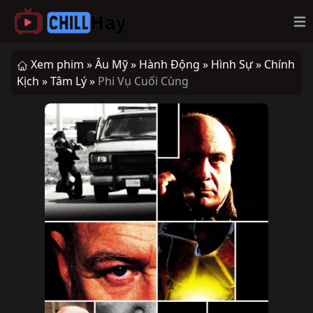
Op
Xem phim »
Âu Mỹ »
Hành Động »
Hình Sự »
Chính
Kịch »
Tâm Lý »
Phi Vụ Cuối Cùng