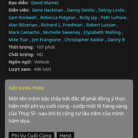
Đạo diễn:
David Mamet
Diễn viên:
Gene Hackman
,
Danny DeVito
,
Delroy Lindo
,
Sam Rockwell
,
Rebecca Pidgeon
,
Ricky Jay
,
Patti LuPone
,
Alan Bilzerian
,
Richard L. Friedman
,
Robert Lussier
,
Mark Camacho
,
Michelle Sweeney
,
Elyzabeth Walling
,
Mike Tsar
,
Jim Frangione
,
Christopher Kaldor
,
Danny B
Thời lượng:
107 phút
Chất lượng:
HD
Ngôn ngữ:
Vietsub
Lượt xem:
496 lượt
NỘI DUNG PHIM
Một tên trộm bậc thầy bất đắc dĩ phải đồng ý thực 
hiện một phi vụ cuối cùng - cướp một lô hàng vàng 
của Thụy Sĩ - sau khi bị cộng sự lâu năm của mình 
hăm dọa.
Phi Vụ Cuối Cùng
,
Heist