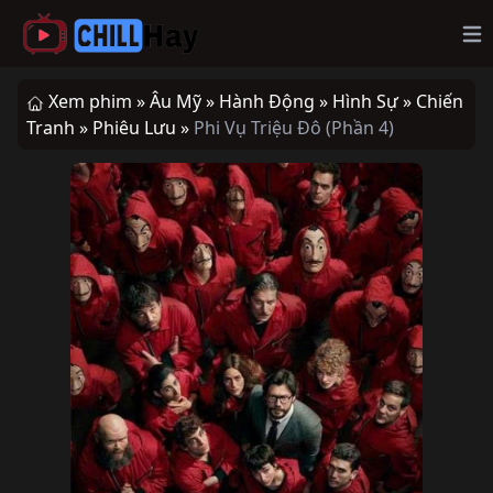
Op
Xem phim »
Âu Mỹ »
Hành Động »
Hình Sự »
Chiến
Tranh »
Phiêu Lưu »
Phi Vụ Triệu Đô (Phần 4)