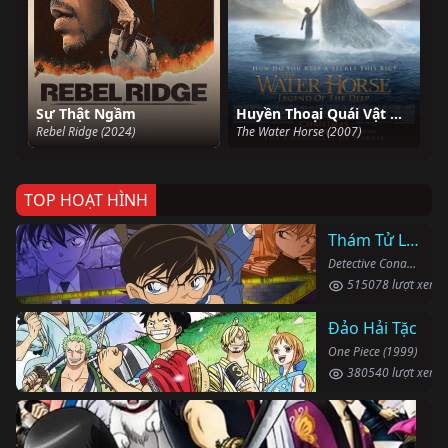
Sự Thật Ngầm
Huyền Thoại Quái Vật Hồ Loch Ness
Rebel Ridge (2024)
The Water Horse (2007)
TOP HOẠT HÌNH
Thám Tử Lừng Danh Conan
Detective Conan (1996)
515078 lượt xem
Đảo Hải Tặc
One Piece (1999)
380540 lượt xem
Li
Gin