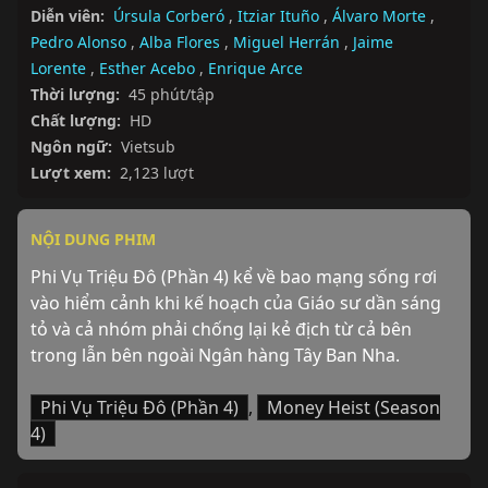
Diễn viên:
Úrsula Corberó
,
Itziar Ituño
,
Álvaro Morte
,
Pedro Alonso
,
Alba Flores
,
Miguel Herrán
,
Jaime
Lorente
,
Esther Acebo
,
Enrique Arce
Thời lượng:
45 phút/tập
Chất lượng:
HD
Ngôn ngữ:
Vietsub
Lượt xem:
2,123 lượt
NỘI DUNG PHIM
Phi Vụ Triệu Đô (Phần 4) kể về bao mạng sống rơi 
vào hiểm cảnh khi kế hoạch của Giáo sư dần sáng 
tỏ và cả nhóm phải chống lại kẻ địch từ cả bên 
trong lẫn bên ngoài Ngân hàng Tây Ban Nha.
Phi Vụ Triệu Đô (Phần 4)
,
Money Heist (Season
4)