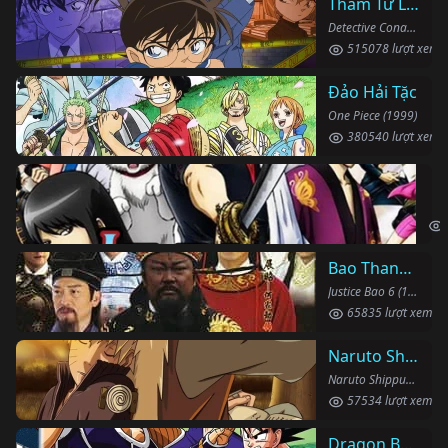
Thám Tử Lừng Danh Conan
Detective Conan (1996)
515078 lượt xem
Đảo Hải Tặc
One Piece (1999)
380540 lượt xem
Li
Gin
Bao Thanh Thiên 1993 (Phần 6)
Justice Bao 6 (1993)
65835 lượt xem
Naruto Shippuden
Naruto Shippuden (2007)
57534 lượt xem
Dragon Ball Kai