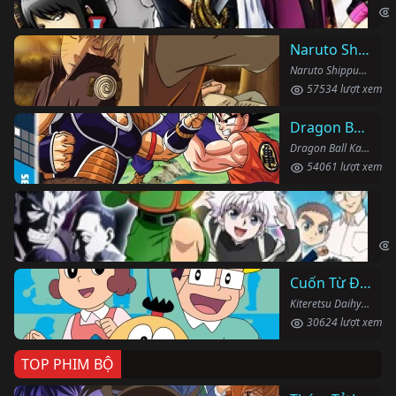
Naruto Shippuden
Naruto Shippuden (2007)
57534 lượt xem
Dragon Ball Kai
Dragon Ball Kai (2019)
54061 lượt xem
Th
Hun
Cuốn Từ Điển Kì Bí
Kiteretsu Daihyakka (1988)
30624 lượt xem
TOP PHIM BỘ