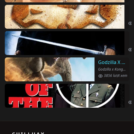
Vu
The
Ha
Har
Godzilla X Kong: Đế Chế Mới
Godzilla x Kong: The New Empire (2024)
3856 lượt xem
Ng
The