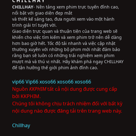
C H I L L H A Y
CHILLHAY
- Nền tảng xem phim trực tuyến đỉnh cao,
nổi bật với giao diện đẹp mắt
và thiết kế sáng tạo, đưa người xem vào một hành
trình giải trí tuyệt vời.
Giao diện trực quan và thuận tiện của trang web sẽ
khiến cho việc tìm kiếm và xem phim trở nên dễ dàng
hơn bao giờ hết. Tốc độ tải nhanh và việc cập nhật
thường xuyên với những bộ phim mới nhất đảm bảo
rằng bạn sẽ luôn có những trải nghiệm xem phim
mượt mà và thú vị nhất. Hãy khám phá ngay CHILLHAY
để tận hưởng thế giới phim ảnh đỉnh cao.
vip66
Vip66
xoso66
xoso66
xoso66
Nguồn
KKPHIM
tất cả nội dung được cung cấp
bởi KKPHIM.
Chúng tôi không chịu trách nhiệm đối với bất kỳ
nội dung nào được đăng tải trên trang web này.
Chillhay