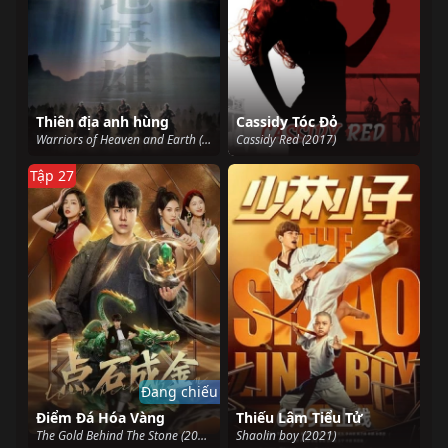
Thiên địa anh hùng
Cassidy Tóc Đỏ
Warriors of Heaven and Earth (2003)
Cassidy Red (2017)
Tập 27
Đang chiếu
Điểm Đá Hóa Vàng
Thiếu Lâm Tiểu Tử
The Gold Behind The Stone (2025)
Shaolin boy (2021)