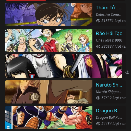
Thám Tử Lừng Danh Conan
Detective Conan (1996)
518551 lượt xem
Đảo Hải Tặc
One Piece (1999)
380937 lượt xem
Li
Gin
Naruto Shippuden
Naruto Shippuden (2007)
57632 lượt xem
Dragon Ball Kai
Dragon Ball Kai (2019)
54484 lượt xem