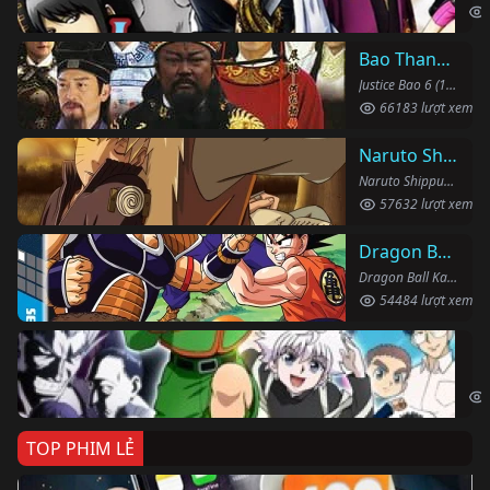
Bao Thanh Thiên 1993 (Phần 6)
Justice Bao 6 (1993)
66183 lượt xem
Naruto Shippuden
Naruto Shippuden (2007)
57632 lượt xem
Dragon Ball Kai
Dragon Ball Kai (2019)
54484 lượt xem
Th
Hun
TOP PHIM LẺ