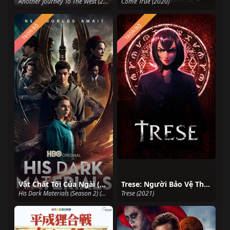
Another Journey To The West (2024)
Come True (2020)
TRỌN BỘ
TRỌN BỘ
Vật Chất Tối Của Ngài (Phần 2)
Trese: Người Bảo Vệ Thành Phố
His Dark Materials (Season 2) (2019)
Trese (2021)