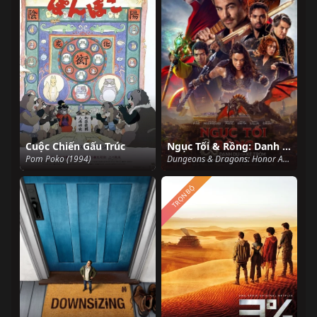
Cuộc Chiến Gấu Trúc
Ngục Tối & Rồng: Danh Dự Của Kẻ Trộm
Pom Poko (1994)
Dungeons & Dragons: Honor Among Thieves (2023)
TRỌN BỘ