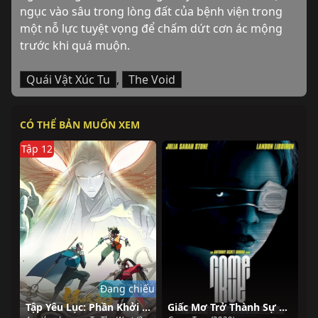
ngục vào sâu trong lòng đất của bệnh viện trong 
một nỗ lực tuyệt vọng để chấm dứt cơn ác mộng 
trước khi quá muộn.
Quái Vật Xúc Tu
,
The Void
CÓ THỂ BẢN MUỐN XEM
Tập 12
Đang chiếu
Tập Yêu Lục: Phần Khởi Hành
Giấc Mơ Trở Thành Sự Thật