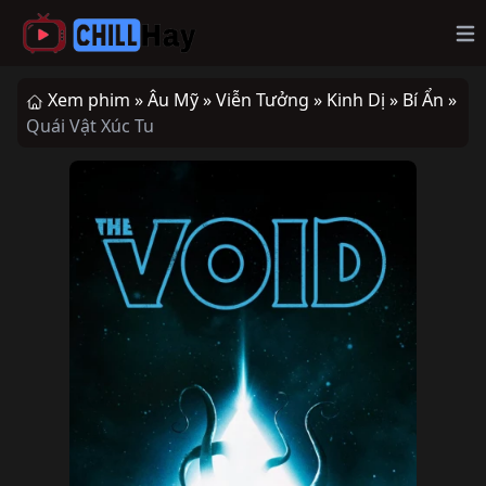
Op
Xem phim »
Âu Mỹ »
Viễn Tưởng »
Kinh Dị »
Bí Ẩn »
Quái Vật Xúc Tu