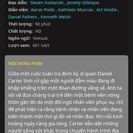
Đạo diễn:
Steven Kostanski
,
Jeremy Gillespie
Diễn viên:
Aaron Poole
,
Kathleen Munroe
,
Art Hindle
,
Daniel Fathers
,
Kenneth Welsh
Thời lượng:
90 phút
Chất lượng:
HD
Ngôn ngữ:
Vietsub
Lượt xem:
601 lượt
NỘI DUNG PHIM
Giữa một cuộc tuần tra định kỳ, sĩ quan Daniel 
Carter tình cờ gặp một người đẫm máu đang đi 
khập khiễng trên một đoạn đường vắng vẻ. Anh ta 
vội vã đưa chàng trai trẻ đến một bệnh viện nông 
thôn gần đó do một đội ngũ nhân viên phục vụ, chỉ 
để phát hiện ra rằng bệnh nhân và nhân viên đang 
biến thành một thứ gì đó vô nhân đạo. Khi nỗi kinh 
hoàng ngày càng gia tăng, Carter dẫn dắt những 
người sống sót khác trong chuyến hành trình địa 