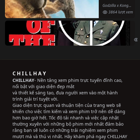
Godzilla x Kong: The New Empire (2024)
3864 lượt xem
Ng
The
C H I L L H A Y
CHILLHAY
- Nền tảng xem phim trực tuyến đỉnh cao,
nổi bật với giao diện đẹp mắt
và thiết kế sáng tạo, đưa người xem vào một hành
trình giải trí tuyệt vời.
Giao diện trực quan và thuận tiện của trang web sẽ
khiến cho việc tìm kiếm và xem phim trở nên dễ dàng
hơn bao giờ hết. Tốc độ tải nhanh và việc cập nhật
thường xuyên với những bộ phim mới nhất đảm bảo
rằng bạn sẽ luôn có những trải nghiệm xem phim
mượt mà và thú vị nhất. Hãy khám phá ngay CHILLHAY