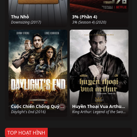
Thu Nhỏ
3% (Phần 4)
Downsizing (2017)
3% (Season 4) (2020)
Cuộc Chiến Chống Quỷ Dữ
Huyền Thoại Vua Arthur: Thanh Gươm Trong Đá
Daylight's End (2016)
King Arthur: Legend of the Sword (2017)
TOP HOẠT HÌNH