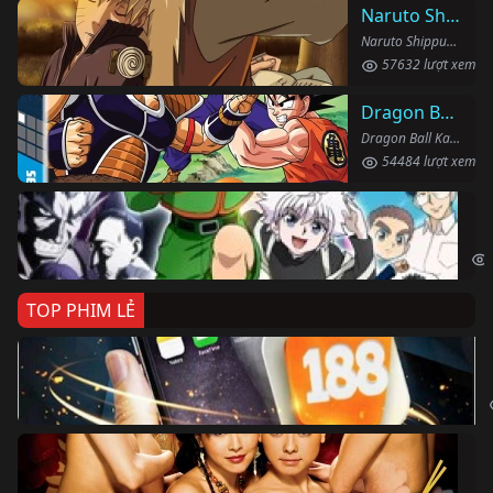
Naruto Shippuden
Naruto Shippuden (2007)
57632 lượt xem
Dragon Ball Kai
Dragon Ball Kai (2019)
54484 lượt xem
Th
Hun
TOP PHIM LẺ
Ki
The