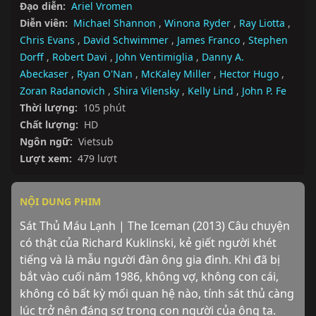
Đạo diễn:
Ariel Vromen
Diễn viên:
Michael Shannon
,
Winona Ryder
,
Ray Liotta
,
Chris Evans
,
David Schwimmer
,
James Franco
,
Stephen
Dorff
,
Robert Davi
,
John Ventimiglia
,
Danny A.
Abeckaser
,
Ryan O'Nan
,
McKaley Miller
,
Hector Hugo
,
Zoran Radanovich
,
Shira Vilensky
,
Kelly Lind
,
John P. Fe
Thời lượng:
105 phút
Chất lượng:
HD
Ngôn ngữ:
Vietsub
Lượt xem:
479 lượt
NỘI DUNG PHIM
Sát Thủ Máu Lạnh | The Iceman (2013) Câu chuyện 
có thật của Richard Kuklinski, kẻ giết người khét 
tiếng và là mẫu người đàn ông gia đình. Khi đã bị 
bắt vào cuối năm 1986, không vợ, không con cái, 
không có bất kỳ mối quan hệ nào, tính sát thủ càng 
lúc trở nên đáng sợ trong con người của ông ta.