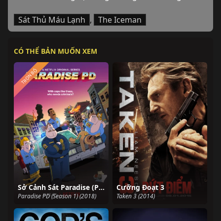
Sát Thủ Máu Lạnh
,
The Iceman
CÓ THỂ BẢN MUỐN XEM
TRỌN BỘ
Sở Cảnh Sát Paradise (Phần 1)
Cưỡng Đoạt 3
Paradise PD (Season 1) (2018)
Taken 3 (2014)