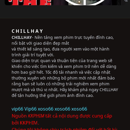
C H I L L H A Y
CHILLHAY
- Nền tảng xem phim trực tuyến đỉnh cao,
nổi bật với giao diện đẹp mắt
và thiết kế sáng tạo, đưa người xem vào một hành
trình giải trí tuyệt vời.
Giao diện trực quan và thuận tiện của trang web sẽ
khiến cho việc tìm kiếm và xem phim trở nên dễ dàng
hơn bao giờ hết. Tốc độ tải nhanh và việc cập nhật
thường xuyên với những bộ phim mới nhất đảm bảo
rằng bạn sẽ luôn có những trải nghiệm xem phim
mượt mà và thú vị nhất. Hãy khám phá ngay CHILLHAY
để tận hưởng thế giới phim ảnh đỉnh cao.
vip66
Vip66
xoso66
xoso66
xoso66
Nguồn
KKPHIM
tất cả nội dung được cung cấp
bởi KKPHIM.
Chúng tôi không chịu trách nhiệm đối với bất kỳ