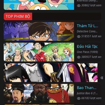
Kiteretsu Daihyakka (1988)
30862 lượt xem
TOP PHIM BỘ
Thám Tử Lừng Danh Conan
Detective Conan (1996)
518551 lượt xem
Đảo Hải Tặc
One Piece (1999)
380937 lượt xem
Li
Gin
Bao Thanh Thiên 1993 (Phần 6)
Justice Bao 6 (1993)
66183 lượt xem