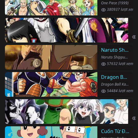
One Piece (1999)
380937 lượt xem
Li
Gin
Naruto Shippuden
Naruto Shippuden (2007)
57632 lượt xem
Dragon Ball Kai
Dragon Ball Kai (2019)
54484 lượt xem
Th
Hun
Cuốn Từ Điển Kì Bí