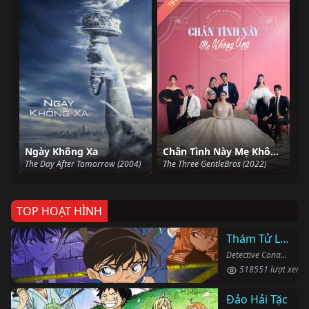
Ngày Không Xa
Chân Tình Này Mẹ Không Ưng
The Day After Tomorrow (2004)
The Three GentleBros (2022)
TOP HOẠT HÌNH
Thám Tử Lừng Danh Conan
Detective Conan (1996)
518551 lượt xem
Đảo Hải Tặc