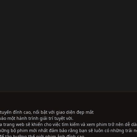
tuyến đỉnh cao, nổi bật với giao diện đẹp mắt
ào một hành trình giải trí tuyệt vời.
ủa trang web sẽ khiến cho việc tìm kiếm và xem phim trở nên dễ dà
những bộ phim mới nhất đảm bảo rằng bạn sẽ luôn có những trải 
ể tận hưởng thế giới phim ảnh đỉnh cao.