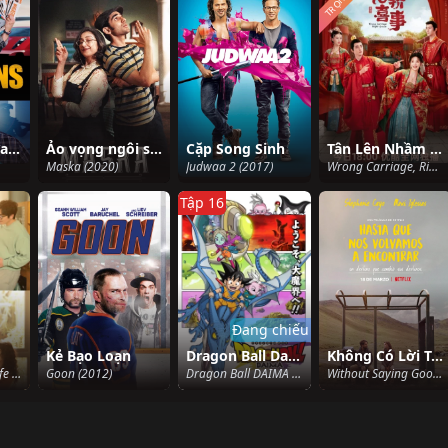
TRỌN BỘ
Nữ Hoàng Lừa Đảo
Ảo vọng ngôi sao
Cặp Song Sinh
Tân Lên Nhầm Kiệu Hoa Được Chồng Như Ý
Maska (2020)
Judwaa 2 (2017)
Wrong Carriage, Right Groom (2023)
Tập 16
Đang chiếu
Kẻ Bạo Loạn
Dragon Ball Daima
Không Có Lời Tạm Biệt
As Husband As Wife (2024)
Goon (2012)
Dragon Ball DAIMA (2024)
Without Saying Goodbye (2022)