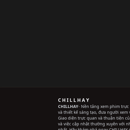
C H I L L H A Y
CHILLHAY
- Nền tảng xem phim trực 
và thiết kế sáng tạo, đưa người xem v
Giao diện trực quan và thuận tiện c
và việc cập nhật thường xuyên với 
nhất. Hãy khám phá ngay CHILLHAY đ