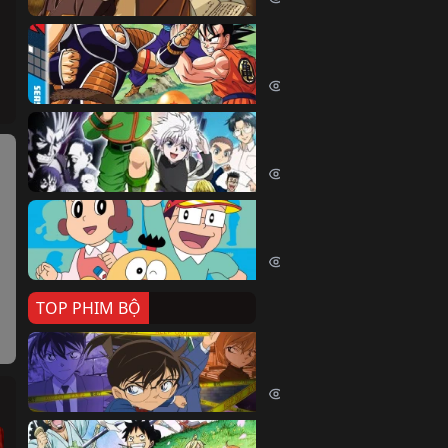
Dragon Ball Kai
Dragon Ball Kai (2019)
54060 lượt xem
Thợ Săn Tí Hon
Hunter X Hunter (1999)
39506 lượt xem
Cuốn Từ Điển Kì Bí
Kiteretsu Daihyakka (1988)
30622 lượt xem
TOP PHIM BỘ
Thám Tử Lừng Danh Co
Detective Conan (1996)
515063 lượt xem
Đảo Hải Tặc