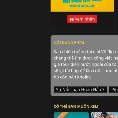
Xem phim
NỘI DUNG PHIM
Sau chiến thắng tại giải Vô địch 
chẳng thể tìm được công việc n
gia tour diễn nước ngoài của t
sẽ lại tái hợp để lần cuối cùng 
họ còn băn khoăn.
Sự Nổi Loạn Hoàn Hảo 3
,
Pit
CÓ THỂ BẢN MUỐN XEM