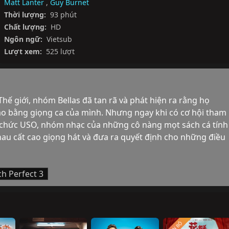
Matt Lanter
,
Guy Burnet
Thời lượng:
93 phút
Chất lượng:
HD
Ngôn ngữ:
Vietsub
Lượt xem:
525 lượt
Thế giới, nhóm Bellas đã tan rã và phát hiện ra rằng họ 
ào bằng giọng ca của mình. Nhưng ngay khi có cơ hội tham 
ổ chức USO, nhóm nhạc của những cô nàng mọt sách cá tính 
nhau cất cao giọng hát và đưa ra quyết định cho những điều 
ch Perfect 3