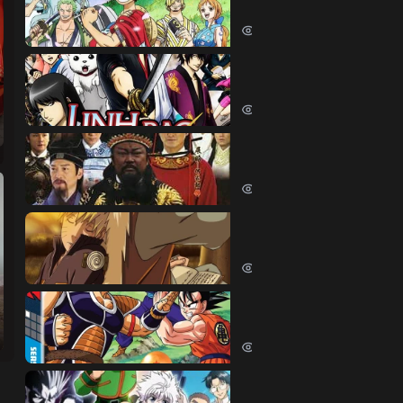
One Piece (1999)
380480 lượt xem
Linh Hồn Bạc (Phần 1)
Gintama (Season 1) (2006)
69626 lượt xem
Bao Thanh Thiên 1993 (
Justice Bao 6 (1993)
65822 lượt xem
Naruto Shippuden
Naruto Shippuden (2007)
57529 lượt xem
Dragon Ball Kai
Dragon Ball Kai (2019)
54060 lượt xem
Thợ Săn Tí Hon