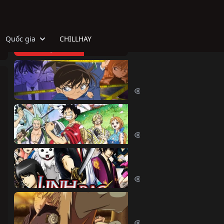
Quốc gia
CHILLHAY
TOP HOẠT HÌNH
Thám Tử Lừng Danh Co
Detective Conan (1996)
515063 lượt xem
Đảo Hải Tặc
One Piece (1999)
380480 lượt xem
Linh Hồn Bạc (Phần 1)
Gintama (Season 1) (2006)
69626 lượt xem
Naruto Shippuden
Naruto Shippuden (2007)
57529 lượt xem