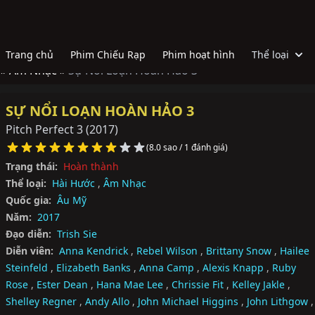
Trang chủ
Phim Chiếu Rạp
Phim hoạt hình
Thể loại
 »
Âm Nhạc »
Sự Nổi Loạn Hoàn Hảo 3
SỰ NỔI LOẠN HOÀN HẢO 3
Pitch Perfect 3
(2017)
(8.0 sao / 1 đánh giá)
Trạng thái:
Hoàn thành
Thể loại:
Hài Hước
,
Âm Nhạc
Quốc gia:
Âu Mỹ
Năm:
2017
Đạo diễn:
Trish Sie
Diễn viên:
Anna Kendrick
,
Rebel Wilson
,
Brittany Snow
,
Hailee
Steinfeld
,
Elizabeth Banks
,
Anna Camp
,
Alexis Knapp
,
Ruby
Rose
,
Ester Dean
,
Hana Mae Lee
,
Chrissie Fit
,
Kelley Jakle
,
Shelley Regner
,
Andy Allo
,
John Michael Higgins
,
John Lithgow
,