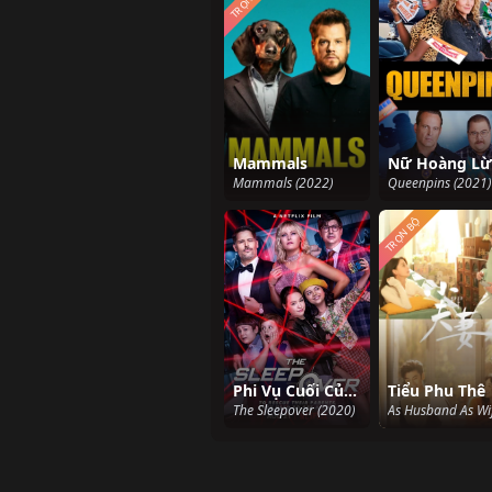
TRỌN BỘ
Mammals
Mammals (2022)
Queenpins (2021)
TRỌN BỘ
Phi Vụ Cuối Của Mẹ
Tiểu Phu Thê
The Sleepover (2020)