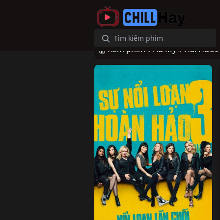
Xem phim »
Âu Mỹ »
Hài Hước