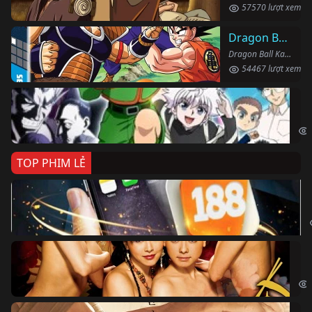
57570 lượt xem
Dragon Ball Kai
Dragon Ball Kai (2019)
54467 lượt xem
Th
Hun
TOP PHIM LẺ
Ki
The