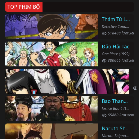
TOP PHIM BỘ
Thám Tử Lừng Danh Conan
Detective Conan (1996)
518488 lượt xem
Đảo Hải Tặc
One Piece (1999)
380666 lượt xem
Li
Gin
Bao Thanh Thiên 1993 (Phần 6)
Justice Bao 6 (1993)
65860 lượt xem
Naruto Shippuden
Naruto Shippuden (2007)