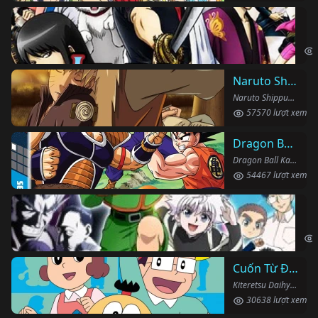
Li
Gin
Naruto Shippuden
Naruto Shippuden (2007)
57570 lượt xem
Dragon Ball Kai
Dragon Ball Kai (2019)
54467 lượt xem
Th
Hun
Cuốn Từ Điển Kì Bí
Kiteretsu Daihyakka (1988)
30638 lượt xem