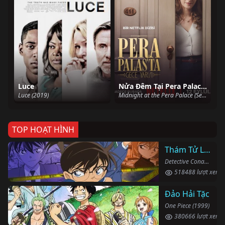
Luce
Nửa Đêm Tại Pera Palace (Mùa 1)
Luce (2019)
Midnight at the Pera Palace (Season 1) (2022)
TOP HOẠT HÌNH
Thám Tử Lừng Danh Conan
Detective Conan (1996)
518488 lượt xem
Đảo Hải Tặc
One Piece (1999)
380666 lượt xem