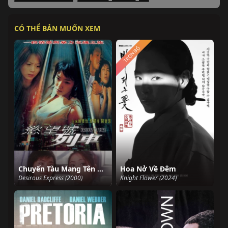
CÓ THỂ BẢN MUỐN XEM
TRỌN BỘ
Chuyến Tàu Mang Tên Dục Vọng
Hoa Nở Về Đêm
Desirous Express (2000)
Knight Flower (2024)