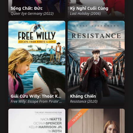
Sống Chất: Đức
Kỳ Nghỉ Cuối Cùng
Queer Eye Germany (2022)
Last Holiday (2006)
Giải Cứu Willy: Thoát Khỏi Vịnh Hải Tặc
Kháng Chiến
Free Willy: Escape From Pirate's Cove (2010)
Resistance (2020)
TRỌN BỘ