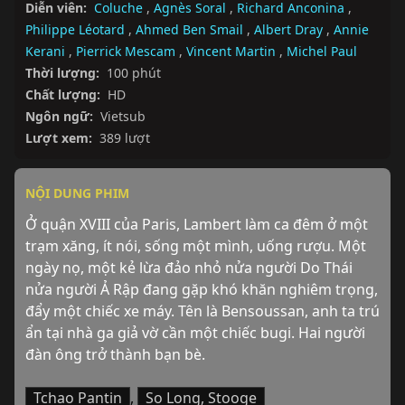
Diễn viên:
Coluche
,
Agnès Soral
,
Richard Anconina
,
Philippe Léotard
,
Ahmed Ben Smail
,
Albert Dray
,
Annie
Kerani
,
Pierrick Mescam
,
Vincent Martin
,
Michel Paul
Thời lượng:
100 phút
Chất lượng:
HD
Ngôn ngữ:
Vietsub
Lượt xem:
389 lượt
NỘI DUNG PHIM
Ở quận XVIII của Paris, Lambert làm ca đêm ở một 
trạm xăng, ít nói, sống một mình, uống rượu. Một 
ngày nọ, một kẻ lừa đảo nhỏ nửa người Do Thái 
nửa người Ả Rập đang gặp khó khăn nghiêm trọng, 
đẩy một chiếc xe máy. Tên là Bensoussan, anh ta trú 
ẩn tại nhà ga giả vờ cần một chiếc bugi. Hai người 
đàn ông trở thành bạn bè.
Tchao Pantin
,
So Long, Stooge