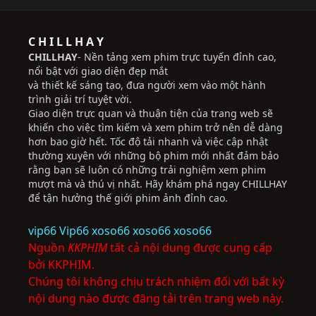
C H I L L H A Y
CHILLHAY
- Nền tảng xem phim trực tuyến đỉnh cao,
nổi bật với giao diện đẹp mắt
và thiết kế sáng tạo, đưa người xem vào một hành
trình giải trí tuyệt vời.
Giao diện trực quan và thuận tiện của trang web sẽ
khiến cho việc tìm kiếm và xem phim trở nên dễ dàng
hơn bao giờ hết. Tốc độ tải nhanh và việc cập nhật
thường xuyên với những bộ phim mới nhất đảm bảo
rằng bạn sẽ luôn có những trải nghiệm xem phim
mượt mà và thú vị nhất. Hãy khám phá ngay CHILLHAY
để tận hưởng thế giới phim ảnh đỉnh cao.
vip66
Vip66
xoso66
xoso66
xoso66
Nguồn
KKPHIM
tất cả nội dung được cung cấp
bởi KKPHIM.
Chúng tôi không chịu trách nhiệm đối với bất kỳ
nội dung nào được đăng tải trên trang web này.