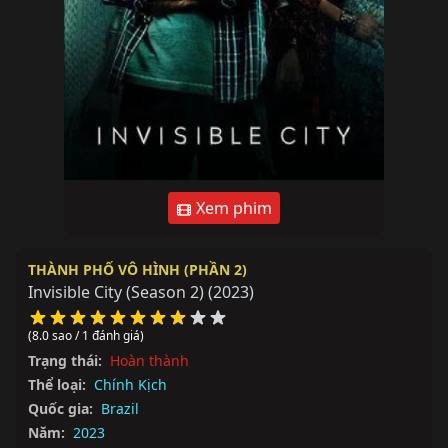
Xem phim
THÀNH PHỐ VÔ HÌNH (PHẦN 2)
Invisible City (Season 2)
(2023)
(8.0 sao / 1 đánh giá)
Trạng thái:
Hoàn thành
Thể loại:
Chính Kịch
Quốc gia:
Brazil
Năm:
2023