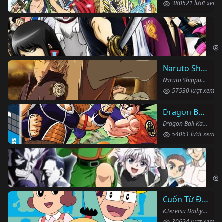
380521 lượt xem
Li
Gin
Naruto Shippuden
Naruto Shippuden (2007)
57530 lượt xem
Dragon Ball Kai
Dragon Ball Kai (2019)
54061 lượt xem
Th
Hun
Cuốn Từ Điển Kì Bí
Kiteretsu Daihyakka (1988)
30624 lượt xem