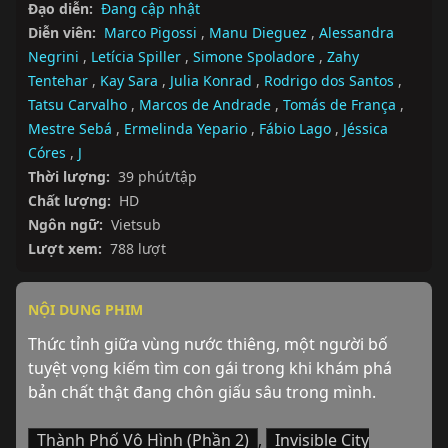
Đạo diễn:
Đang cập nhật
Diễn viên:
Marco Pigossi
,
Manu Dieguez
,
Alessandra
Negrini
,
Letícia Spiller
,
Simone Spoladore
,
Zahy
Tentehar
,
Kay Sara
,
Julia Konrad
,
Rodrigo dos Santos
,
Tatsu Carvalho
,
Marcos de Andrade
,
Tomás de França
,
Mestre Sebá
,
Ermelinda Yepario
,
Fábio Lago
,
Jéssica
Córes
,
J
Thời lượng:
39 phút/tập
Chất lượng:
HD
Ngôn ngữ:
Vietsub
Lượt xem:
788 lượt
NỘI DUNG PHIM
Thức tỉnh giữa vùng nước thiêng, một người bố 
tuyệt vọng kiếm tìm con gái trong khi khám phá 
bản chất thật đang chôn giấu sâu trong mình.
Thành Phố Vô Hình (Phần 2)
,
Invisible City