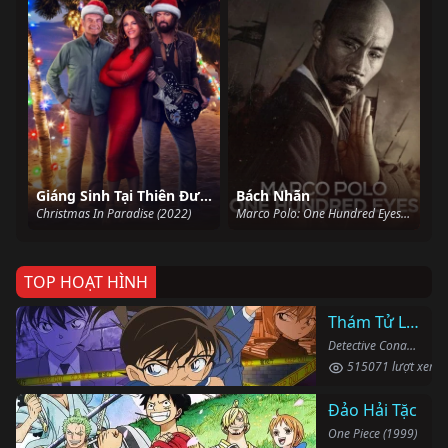
Giáng Sinh Tại Thiên Đường
Bách Nhãn
Christmas In Paradise (2022)
Marco Polo: One Hundred Eyes (2015)
TOP HOẠT HÌNH
Thám Tử Lừng Danh Conan
Detective Conan (1996)
515071 lượt xem
Đảo Hải Tặc
One Piece (1999)