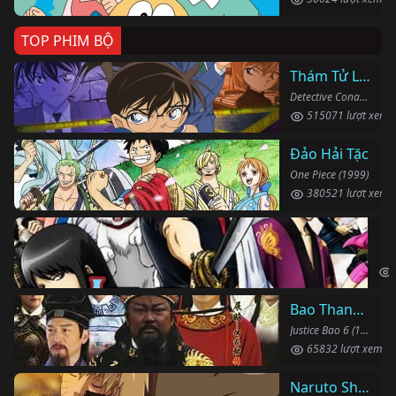
TOP PHIM BỘ
Thám Tử Lừng Danh Conan
Detective Conan (1996)
515071 lượt xem
Đảo Hải Tặc
One Piece (1999)
380521 lượt xem
Li
Gin
Bao Thanh Thiên 1993 (Phần 6)
Justice Bao 6 (1993)
65832 lượt xem
Naruto Shippuden