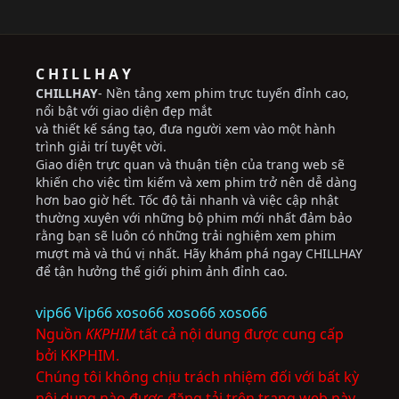
C H I L L H A Y
CHILLHAY
- Nền tảng xem phim trực tuyến đỉnh cao,
nổi bật với giao diện đẹp mắt
và thiết kế sáng tạo, đưa người xem vào một hành
trình giải trí tuyệt vời.
Giao diện trực quan và thuận tiện của trang web sẽ
khiến cho việc tìm kiếm và xem phim trở nên dễ dàng
hơn bao giờ hết. Tốc độ tải nhanh và việc cập nhật
thường xuyên với những bộ phim mới nhất đảm bảo
rằng bạn sẽ luôn có những trải nghiệm xem phim
mượt mà và thú vị nhất. Hãy khám phá ngay CHILLHAY
để tận hưởng thế giới phim ảnh đỉnh cao.
vip66
Vip66
xoso66
xoso66
xoso66
Nguồn
KKPHIM
tất cả nội dung được cung cấp
bởi KKPHIM.
Chúng tôi không chịu trách nhiệm đối với bất kỳ
nội dung nào được đăng tải trên trang web này.