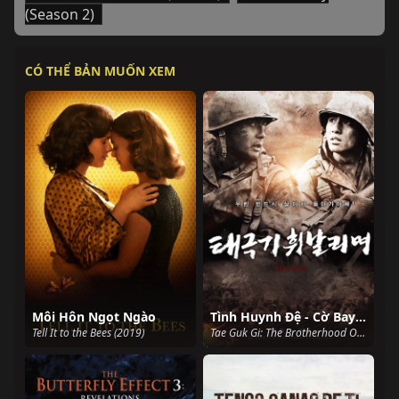
(Season 2)
CÓ THỂ BẢN MUỐN XEM
Môi Hôn Ngọt Ngào
Tình Huynh Đệ - Cờ Bay Phấp Phới
Tell It to the Bees (2019)
Tae Guk Gi: The Brotherhood Of War (2004)