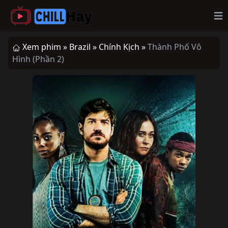
Op
Xem phim »
Brazil »
Chính Kịch »
Thành Phố Vô
Hình (Phần 2)