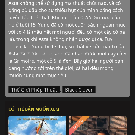
Asta không thể sử dụng ma thuật chút nào, và cố 
gắng bù đắp cho sự thiếu hụt của mình bằng cách 
luyện tập thể chất. Khi họ nhận được Grimoa của 
họ ở tuổi 15, Yuno đã có một cuốn sách ngoạn mục 
với cỏ 4 lá (hầu hết mọi người đều có một cây cỏ ba 
lá), trong khi Asta không nhận được gì cả. Tuy 
nhiên, khi Yuno bị đe dọa, sự thật về sức mạnh của 
Asta đã được tiết lộ, anh đã nhận được một cây cỏ 5 
lá Grimoire, một cỏ 5 lá đen! Bây giờ hai người bạn 
đang hướng tới trên thế giới, cả hai đều mong 
muốn cùng một mục tiêu!
Thế Giới Phép Thuật
,
Black Clover
CÓ THỂ BẢN MUỐN XEM
TRỌN BỘ