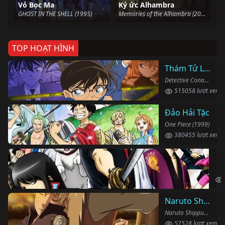
Vỏ Bọc Ma
Ký ức Alhambra
GHOST IN THE SHELL (1995)
Memories of the Alhambra (2018)
TOP HOẠT HÌNH
Thám Tử Lừng Danh Conan
Detective Conan (1996)
515058 lượt xem
Đảo Hải Tặc
One Piece (1999)
380455 lượt xem
Li
Gin
Naruto Shippuden
Naruto Shippuden (2007)
57528 lượt xem