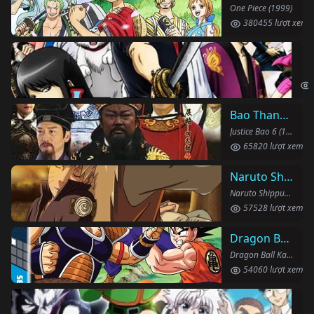
One Piece (1999)
380455 lượt xem
Li
Gin
Bao Thanh Thiên 1993 (Phần 6)
Justice Bao 6 (1993)
65820 lượt xem
Naruto Shippuden
Naruto Shippuden (2007)
57528 lượt xem
Dragon Ball Kai
Dragon Ball Kai (2019)
54060 lượt xem
Th