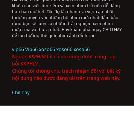
khiến cho việc tìm kiếm và xem phim trở nên dễ dàng
hơn bao giờ hết. Tốc độ tải nhanh và việc cập nhật
thường xuyên với những bộ phim mới nhất đảm bảo
rằng bạn sẽ luôn có những trải nghiệm xem phim
mượt mà và thú vị nhất. Hãy khám phá ngay CHILLHAY
để tận hưởng thế giới phim ảnh đỉnh cao.
vip66
Vip66
xoso66
xoso66
xoso66
Nguồn
KKPHIM
tất cả nội dung được cung cấp
bởi KKPHIM.
Chúng tôi không chịu trách nhiệm đối với bất kỳ
nội dung nào được đăng tải trên trang web này.
Chillhay