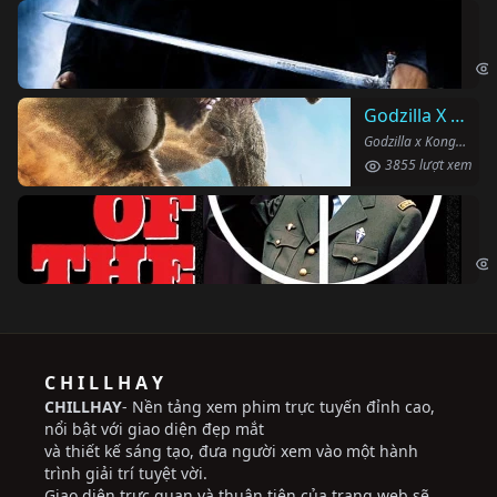
Ha
Har
Godzilla X Kong: Đế Chế Mới
Godzilla x Kong: The New Empire (2024)
3855 lượt xem
Ng
The
C H I L L H A Y
CHILLHAY
- Nền tảng xem phim trực tuyến đỉnh cao,
nổi bật với giao diện đẹp mắt
và thiết kế sáng tạo, đưa người xem vào một hành
trình giải trí tuyệt vời.
Giao diện trực quan và thuận tiện của trang web sẽ