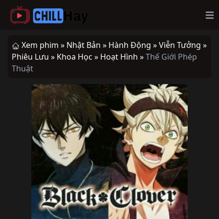
Op
Xem phim »
Nhật Bản »
Hành Động »
Viễn Tưởng »
Phiêu Lưu »
Khoa Học »
Hoạt Hình »
Thế Giới Phép
Thuật