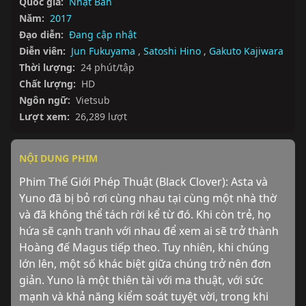
Quốc gia:
Nhật Bản
Năm:
2017
Đạo diễn:
Đang cập nhật
Diễn viên:
Jun Fukuyama
,
Satoshi Hino
,
Gakuto Kajiwara
Thời lượng:
24 phút/tập
Chất lượng:
HD
Ngôn ngữ:
Vietsub
Lượt xem:
26,289 lượt
NỘI DUNG PHIM
Phim Thế Giới Phép Thuật (Black Clover): Asta và 
Yuno đã bị bỏ rơi cùng nhau tại cùng một nhà thờ 
và đã không thể tách rời kể từ đó. Khi còn trẻ, họ 
hứa sẽ cạnh tranh với nhau để xem ai sẽ trở thành 
Hoàng đế Magus tiếp theo. Tuy nhiên, khi chúng 
lớn lên, một số khác biệt giữa chúng trở nên đơn 
giản. Yuno là một thiên tài với ma thuật, với sức 
mạnh và khả năng kiểm soát tuyệt vời, trong khi 