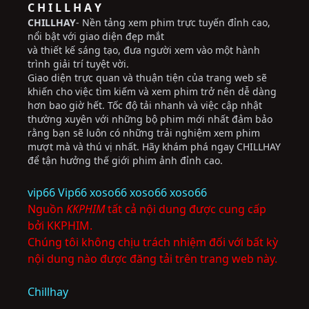
C H I L L H A Y
CHILLHAY
- Nền tảng xem phim trực tuyến đỉnh cao,
nổi bật với giao diện đẹp mắt
và thiết kế sáng tạo, đưa người xem vào một hành
trình giải trí tuyệt vời.
Giao diện trực quan và thuận tiện của trang web sẽ
khiến cho việc tìm kiếm và xem phim trở nên dễ dàng
hơn bao giờ hết. Tốc độ tải nhanh và việc cập nhật
thường xuyên với những bộ phim mới nhất đảm bảo
rằng bạn sẽ luôn có những trải nghiệm xem phim
mượt mà và thú vị nhất. Hãy khám phá ngay CHILLHAY
để tận hưởng thế giới phim ảnh đỉnh cao.
vip66
Vip66
xoso66
xoso66
xoso66
Nguồn
KKPHIM
tất cả nội dung được cung cấp
bởi KKPHIM.
Chúng tôi không chịu trách nhiệm đối với bất kỳ
nội dung nào được đăng tải trên trang web này.
Chillhay