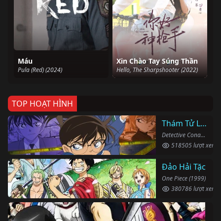
Máu
Xin Chào Tay Súng Thần
Pula (Red) (2024)
Hello, The Sharpshooter (2022)
TOP HOẠT HÌNH
Thám Tử Lừng Danh Conan
Detective Conan (1996)
518505 lượt xem
Đảo Hải Tặc
One Piece (1999)
380786 lượt xem
Li