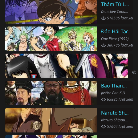
Thám Tử Lừng Danh Conan
Detective Conan (1996)
518505 lượt xem
Đảo Hải Tặc
One Piece (1999)
380786 lượt xem
Li
Gin
Bao Thanh Thiên 1993 (Phần 6)
Justice Bao 6 (1993)
65885 lượt xem
Naruto Shippuden
Naruto Shippuden (2007)
57604 lượt xem