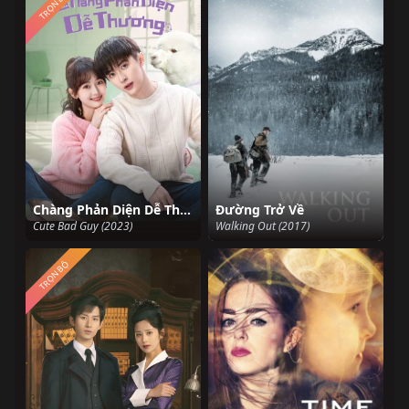
TRỌN BỘ
Chàng Phản Diện Dễ Thương
Đường Trở Về
Cute Bad Guy (2023)
Walking Out (2017)
TRỌN BỘ