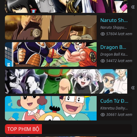
Gin
Naruto Shippuden
Naruto Shippuden (2007)
57604 lượt xem
Dragon Ball Kai
Dragon Ball Kai (2019)
54472 lượt xem
Th
Hun
Cuốn Từ Điển Kì Bí
Kiteretsu Daihyakka (1988)
30661 lượt xem
TOP PHIM BỘ