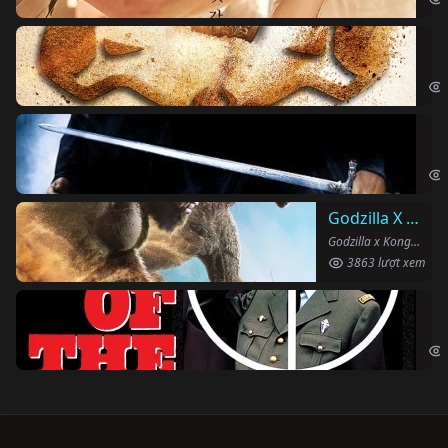
Vu
The
Ha
Har
Godzilla X Kong: Đế Chế Mới
Godzilla x Kong: The New Empire (2024)
3863 lượt xem
Ng
The