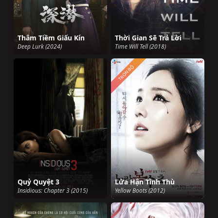
Thâm Tiềm Giấu Kín
Thời Gian Sẽ Trả Lời
Deep Lurk (2024)
Time Will Tell (2018)
TRỌN BỘ
Quỷ Quyệt 3
Lửa Hận Tình Thù
Insidious: Chapter 3 (2015)
Yellow Boots (2012)