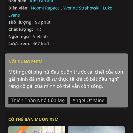
Đạo diễn:
Kim Farrant
Diễn viên:
Noomi Rapace
,
Yvonne Strahovski
,
Luke
Evans
Thời lượng:
98 phút
Chất lượng:
HD
Ngôn ngữ:
Vietsub
Lượt xem:
467 lượt
NỘI DUNG PHIM
Một người phụ nữ đau buồn trước cái chết của con 
gái mình đã mất đi sự thực tế khi cô bắt đầu nghĩ 
rằng cô gái của mình có thể vẫn còn sống.
Thiên Thần Nhỏ Của Mẹ
,
Angel Of Mine
CÓ THỂ BẢN MUỐN XEM