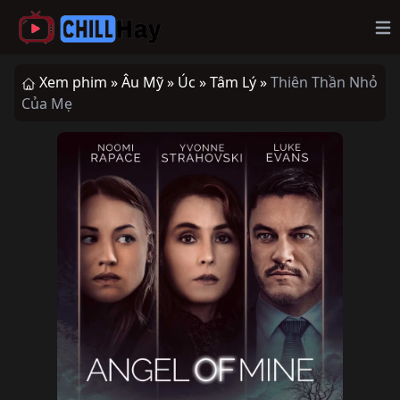
Op
Xem phim »
Âu Mỹ »
Úc »
Tâm Lý »
Thiên Thần Nhỏ
Của Mẹ