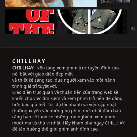
3855 lượt xem
Ng
The
C H I L L H A Y
CHILLHAY
- Nền tảng xem phim trực tuyến đỉnh cao,
nổi bật với giao diện đẹp mắt
và thiết kế sáng tạo, đưa người xem vào một hành
trình giải trí tuyệt vời.
Giao diện trực quan và thuận tiện của trang web sẽ
khiến cho việc tìm kiếm và xem phim trở nên dễ dàng
hơn bao giờ hết. Tốc độ tải nhanh và việc cập nhật
thường xuyên với những bộ phim mới nhất đảm bảo
rằng bạn sẽ luôn có những trải nghiệm xem phim
mượt mà và thú vị nhất. Hãy khám phá ngay CHILLHAY
để tận hưởng thế giới phim ảnh đỉnh cao.