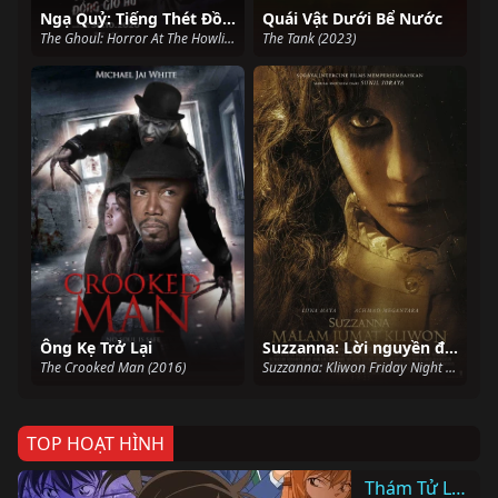
Ngạ Quỷ: Tiếng Thét Đồng Gió Hú
Quái Vật Dưới Bể Nước
The Ghoul: Horror At The Howling Field (2020)
The Tank (2023)
Ông Kẹ Trở Lại
Suzzanna: Lời nguyền đêm thứ Sáu
The Crooked Man (2016)
Suzzanna: Kliwon Friday Night (2023)
TOP HOẠT HÌNH
Thám Tử Lừng Danh Conan