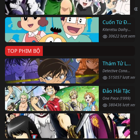
Hun
Cuốn Từ Điển Kì Bí
Kiteretsu Daihyakka (1988)
30622 lượt xem
TOP PHIM BỘ
Thám Tử Lừng Danh Conan
Detective Conan (1996)
515057 lượt xem
Đảo Hải Tặc
One Piece (1999)
380436 lượt xem
Li
Gin