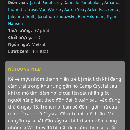
Diễn viên:
Jared Padalecki
,
Danielle Panabaker
,
Amanda
Righetti
,
Travis Van Winkle
,
Aaron Yoo
,
Arlen Escarpeta
,
Julianna Guill
,
Jonathan Sadowski
,
Ben Feldman
,
Ryan
Hansen
Thời lượng:
97 phút
Chất lượng:
HD
Ngôn ngữ:
Vietsub
Lượt xem:
461 lượt
NỘI DUNG PHIM
Kể về một nhóm thanh niên trẻ bị mất tích khi đang 
cắm trại trong khu rừng gần hồ Camp Crystal sau 
khi tò mò tìm kiếm nơi ở của tên sát nhân giết 
người hàng loạt theo đồn đại. 6 tuần sau, vào đúng 
thứ 6 ngày 13, Trent mời bạn bè đến ngôi nhà của 
mình ở cạnh hồ Crystal để vui chơi cuối tuần. Mọi 
chuyện kỳ lạ bắt đầu xảy ra khi 1 thành viên trong 
nhóm là Whitney đã bị mất tích kèm theo sự xuất 