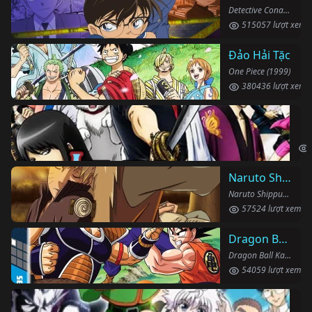
Detective Conan (1996)
515057 lượt xem
Đảo Hải Tặc
One Piece (1999)
380436 lượt xem
Li
Gin
Naruto Shippuden
Naruto Shippuden (2007)
57524 lượt xem
Dragon Ball Kai
Dragon Ball Kai (2019)
54059 lượt xem
Th