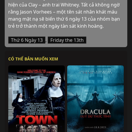
hiện của Clay – anh trai Whitney. Tất cả không ngờ 
rằng Jason Vorhees – một tên sát nhân khát máu 
mang mặt nạ sẽ biến thứ 6 ngày 13 của nhóm bạn 
trẻ trở thành một ngày tàn sát kinh hoàng.
Thứ 6 Ngày 13
,
Friday the 13th
CÓ THỂ BẢN MUỐN XEM