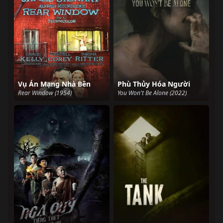
Vụ Án Mạng Nhà Bên
Phù Thủy Hóa Người
Rear Window (1954)
You Won't Be Alone (2022)