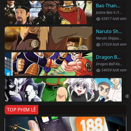
Bao Thanh Thiên 1993 (Phần 6)
Justice Bao 6 (1993)
65817 lượt xem
Naruto Shippuden
Naruto Shippuden (2007)
57524 lượt xem
Dragon Ball Kai
Dragon Ball Kai (2019)
54059 lượt xem
Th
Hun
TOP PHIM LẺ