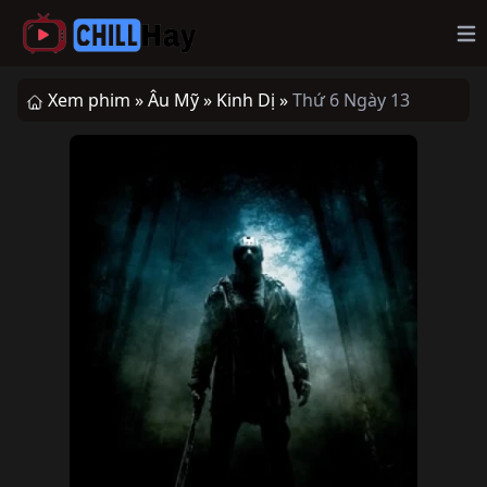
Op
Xem phim »
Âu Mỹ »
Kinh Dị »
Thứ 6 Ngày 13