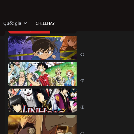
Quốc gia
CHILLHAY
TOP HOẠT HÌNH
Thám Tử Lừng Danh Co
Detective Conan (1996)
515081 lượt xem
Đảo Hải Tặc
One Piece (1999)
380566 lượt xem
Linh Hồn Bạc (Phần 1)
Gintama (Season 1) (2006)
69641 lượt xem
Naruto Shippuden
Naruto Shippuden (2007)
57540 lượt xem