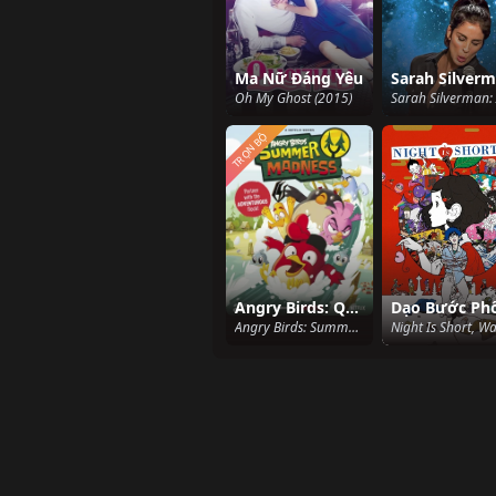
Ma Nữ Đáng Yêu
Oh My Ghost (2015)
TRỌN BỘ
Angry Birds: Quậy Tưng Mùa Hè (Phần 2)
Angry Birds: Summer Madness (Season 2) (2022)