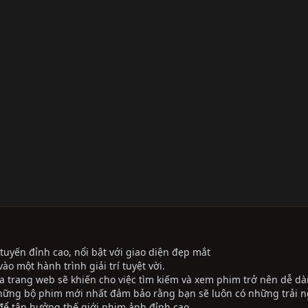
tuyến đỉnh cao, nổi bật với giao diện đẹp mắt
ào một hành trình giải trí tuyệt vời.
ủa trang web sẽ khiến cho việc tìm kiếm và xem phim trở nên dễ dà
những bộ phim mới nhất đảm bảo rằng bạn sẽ luôn có những trải 
ể tận hưởng thế giới phim ảnh đỉnh cao.