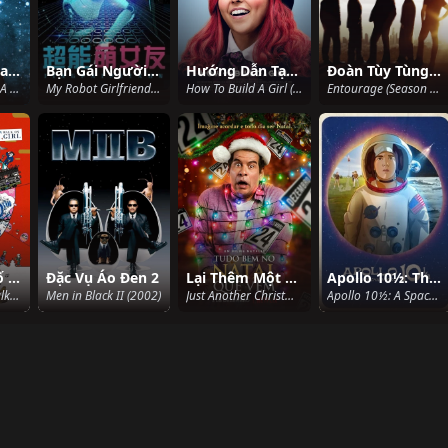
Sarah Silverman: Một Đốm Bụi
Bạn Gái Người Máy Của Tôi
Hướng Dẫn Tạo Nên Một Cô Gái
Đoàn Tùy Tùng (Phần 7)
Sarah Silverman: A Speck Of Dust (2017)
My Robot Girlfriend (2018)
How To Build A Girl (2020)
Entourage (Season 7) (2010)
Dạo Bước Phố Đêm
Đặc Vụ Áo Đen 2
Lại Thêm Một Giáng Sinh
Apollo 10½: Thời Thơ Ấu Ở Kỷ Nguyên Vũ Trụ
Night Is Short, Walk On Girl (2017)
Men in Black II (2002)
Just Another Christmas (2020)
Apollo 10½: A Space Age Childhood (2022)