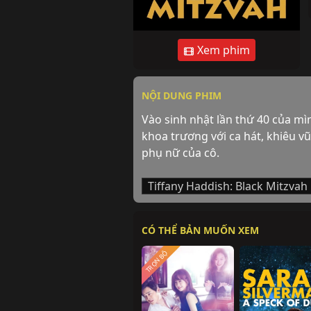
Xem phim
NỘI DUNG PHIM
Vào sinh nhật lần thứ 40 của mìn
khoa trương với ca hát, khiêu v
phụ nữ của cô.
Tiffany Haddish: Black Mitzvah
CÓ THỂ BẢN MUỐN XEM
TRỌN BỘ