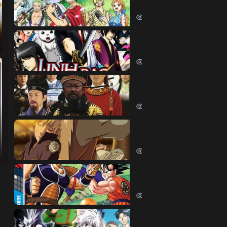
One Piece (1999)
380566 lượt xem
Linh Hồn Bạc (Phần 1)
Gintama (Season 1) (2006)
69641 lượt xem
Bao Thanh Thiên 1993 (
Justice Bao 6 (1993)
65840 lượt xem
Naruto Shippuden
Naruto Shippuden (2007)
57540 lượt xem
Dragon Ball Kai
Dragon Ball Kai (2019)
54061 lượt xem
Thợ Săn Tí Hon