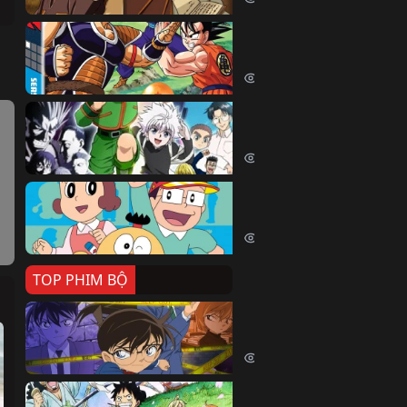
Dragon Ball Kai
Dragon Ball Kai (2019)
54061 lượt xem
Thợ Săn Tí Hon
Hunter X Hunter (1999)
39513 lượt xem
Cuốn Từ Điển Kì Bí
Kiteretsu Daihyakka (1988)
30629 lượt xem
TOP PHIM BỘ
Thám Tử Lừng Danh Co
Detective Conan (1996)
515081 lượt xem
Đảo Hải Tặc