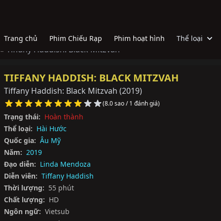
Trang chủ
Phim Chiếu Rạp
Phim hoạt hình
Thể loại
 »
Tiffany Haddish: Black Mitzvah
TIFFANY HADDISH: BLACK MITZVAH
Tiffany Haddish: Black Mitzvah
(2019)
(8.0 sao / 1 đánh giá)
Trạng thái:
Hoàn thành
Thể loại:
Hài Hước
Quốc gia:
Âu Mỹ
Năm:
2019
Đạo diễn:
Linda Mendoza
Diễn viên:
Tiffany Haddish
Thời lượng:
55 phút
Chất lượng:
HD
Ngôn ngữ:
Vietsub