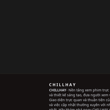
C H I L L H A Y
CHILLHAY
- Nền tảng xem phim trực 
và thiết kế sáng tạo, đưa người xem v
Giao diện trực quan và thuận tiện c
và việc cập nhật thường xuyên với 
nhất. Hãy khám phá ngay CHILLHAY đ