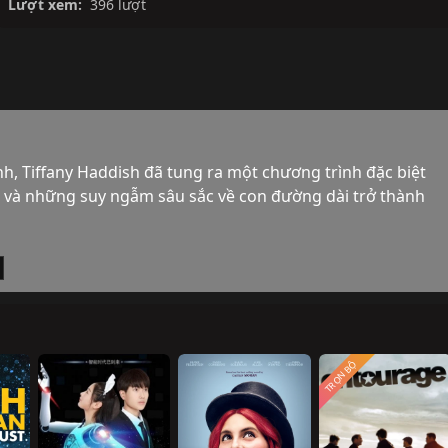
Lượt xem:
396 lượt
h, Tiffany Haddish đã tung ra một chương trình đặc biệt 
ũ và những suy ngẫm sâu sắc về con đường dài trở thành 
TRỌN BỘ