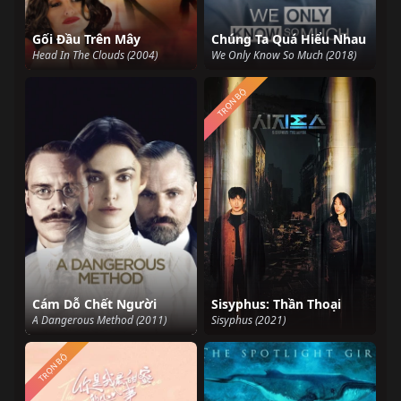
Gối Đầu Trên Mây
Chúng Ta Quá Hiểu Nhau
Head In The Clouds (2004)
We Only Know So Much (2018)
TRỌN BỘ
Cám Dỗ Chết Người
Sisyphus: Thần Thoại
A Dangerous Method (2011)
Sisyphus (2021)
TRỌN BỘ