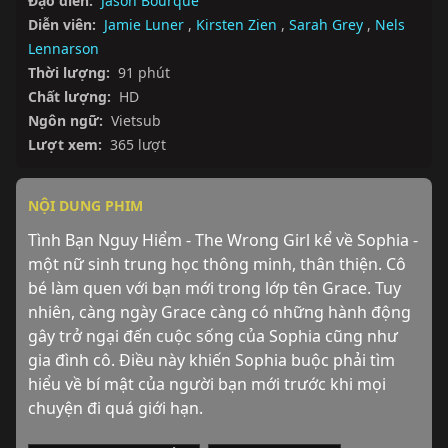
Đạo diễn:
Jason Bourque
Diễn viên:
Jamie Luner
,
Kirsten Zien
,
Sarah Grey
,
Nels
Lennarson
Thời lượng:
91 phút
Chất lượng:
HD
Ngôn ngữ:
Vietsub
Lượt xem:
365 lượt
NỘI DUNG PHIM
Tình Bạn Nguy Hiểm - The Wrong Girl kể về Sophia - 
một nữ sinh trung học thông minh, thân thiện. Cô 
bé làm quen với bạn mới trong lớp tên Grace. Tuy 
nhiên, càng ngày Grace càng có những hành động 
gây trở ngại đến cuộc sống của Sophia cũng như 
gia đình cô. Điều này khiến Sophia buộc phải tìm 
hiểu về bí mật của người bạn mới trước khi mọi 
chuyện đi quá giới hạn.