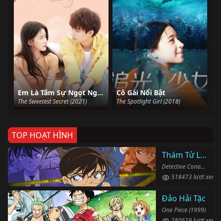
Em Là Tâm Sự Ngọt Ngào Nhất Của Anh
Cô Gái Nổi Bật
The Sweetest Secret (2021)
The Spotlight Girl (2018)
TOP HOẠT HÌNH
Thám Tử Lừng Danh Conan
Detective Conan (1996)
518473 lượt xem
Đảo Hải Tặc
One Piece (1999)
380619 lượt xem