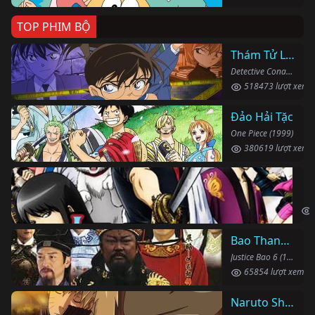
TOP PHIM BỘ
Thám Tử Lừng Danh Conan
Detective Conan (1996)
518473 lượt xem
Đảo Hải Tặc
One Piece (1999)
380619 lượt xem
Li
Gin
Bao Thanh Thiên 1993 (Phần 6)
Justice Bao 6 (1993)
65854 lượt xem
Naruto Shippuden