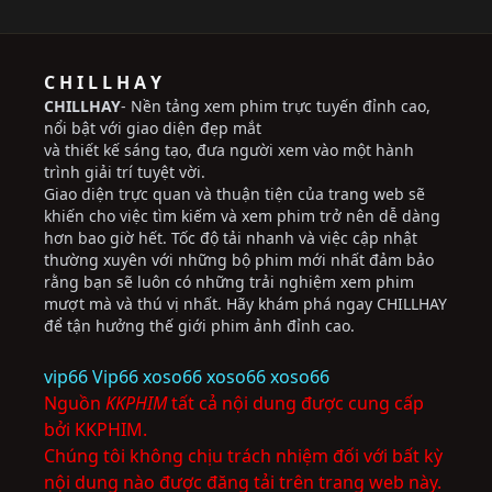
C H I L L H A Y
CHILLHAY
- Nền tảng xem phim trực tuyến đỉnh cao,
nổi bật với giao diện đẹp mắt
và thiết kế sáng tạo, đưa người xem vào một hành
trình giải trí tuyệt vời.
Giao diện trực quan và thuận tiện của trang web sẽ
khiến cho việc tìm kiếm và xem phim trở nên dễ dàng
hơn bao giờ hết. Tốc độ tải nhanh và việc cập nhật
thường xuyên với những bộ phim mới nhất đảm bảo
rằng bạn sẽ luôn có những trải nghiệm xem phim
mượt mà và thú vị nhất. Hãy khám phá ngay CHILLHAY
để tận hưởng thế giới phim ảnh đỉnh cao.
vip66
Vip66
xoso66
xoso66
xoso66
Nguồn
KKPHIM
tất cả nội dung được cung cấp
bởi KKPHIM.
Chúng tôi không chịu trách nhiệm đối với bất kỳ
nội dung nào được đăng tải trên trang web này.