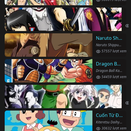
Li
Gin
Naruto Shippuden
Naruto Shippuden (2007)
57557 lượt xem
Dragon Ball Kai
Dragon Ball Kai (2019)
54459 lượt xem
Th
Hun
Cuốn Từ Điển Kì Bí
Kiteretsu Daihyakka (1988)
30632 lượt xem