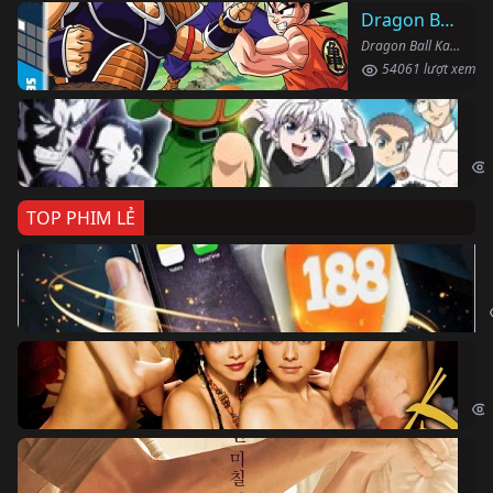
Dragon Ball Kai
Dragon Ball Kai (2019)
54061 lượt xem
Th
Hun
TOP PHIM LẺ
Ki
The
Ám
Obs