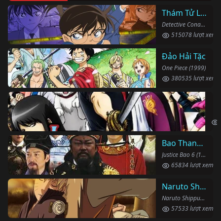
Thám Tử Lừng Danh Conan
Detective Conan (1996)
515078 lượt xem
Đảo Hải Tặc
One Piece (1999)
380535 lượt xem
Li
Gin
Bao Thanh Thiên 1993 (Phần 6)
Justice Bao 6 (1993)
65834 lượt xem
Naruto Shippuden
Naruto Shippuden (2007)
57533 lượt xem