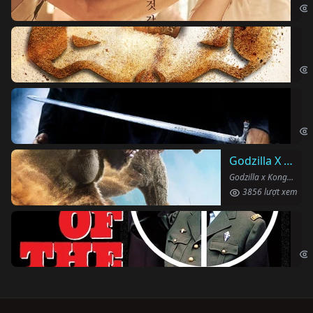
Vu
The
Ha
Har
Godzilla X Kong: Đế Chế Mới
Godzilla x Kong: The New Empire (2024)
3856 lượt xem
Ng
The