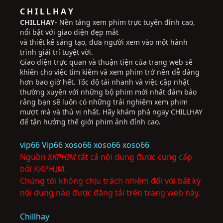
C H I L L H A Y
CHILLHAY
- Nền tảng xem phim trực tuyến đỉnh cao,
nổi bật với giao diện đẹp mắt
và thiết kế sáng tạo, đưa người xem vào một hành
trình giải trí tuyệt vời.
Giao diện trực quan và thuận tiện của trang web sẽ
khiến cho việc tìm kiếm và xem phim trở nên dễ dàng
hơn bao giờ hết. Tốc độ tải nhanh và việc cập nhật
thường xuyên với những bộ phim mới nhất đảm bảo
rằng bạn sẽ luôn có những trải nghiệm xem phim
mượt mà và thú vị nhất. Hãy khám phá ngay CHILLHAY
để tận hưởng thế giới phim ảnh đỉnh cao.
vip66
Vip66
xoso66
xoso66
xoso66
Nguồn
KKPHIM
tất cả nội dung được cung cấp
bởi KKPHIM.
Chúng tôi không chịu trách nhiệm đối với bất kỳ
nội dung nào được đăng tải trên trang web này.
Chillhay