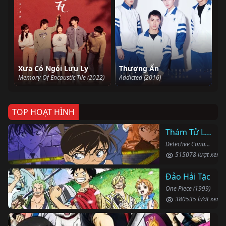
Xưa Có Ngói Lưu Ly
Thượng Ẩn
Memory Of Encaustic Tile (2022)
Addicted (2016)
TOP HOẠT HÌNH
Thám Tử Lừng Danh Conan
Detective Conan (1996)
515078 lượt xem
Đảo Hải Tặc
One Piece (1999)
380535 lượt xem
Li