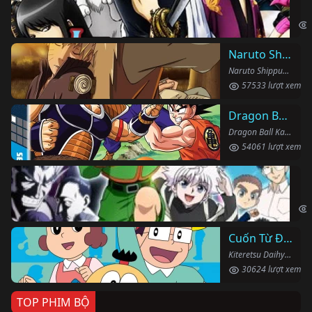
Gin
Naruto Shippuden
Naruto Shippuden (2007)
57533 lượt xem
Dragon Ball Kai
Dragon Ball Kai (2019)
54061 lượt xem
Th
Hun
Cuốn Từ Điển Kì Bí
Kiteretsu Daihyakka (1988)
30624 lượt xem
TOP PHIM BỘ