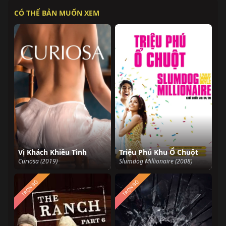
CÓ THỂ BẢN MUỐN XEM
Vị Khách Khiêu Tình
Triệu Phú Khu Ổ Chuột
Curiosa (2019)
Slumdog Millionaire (2008)
TRỌN BỘ
TRỌN BỘ