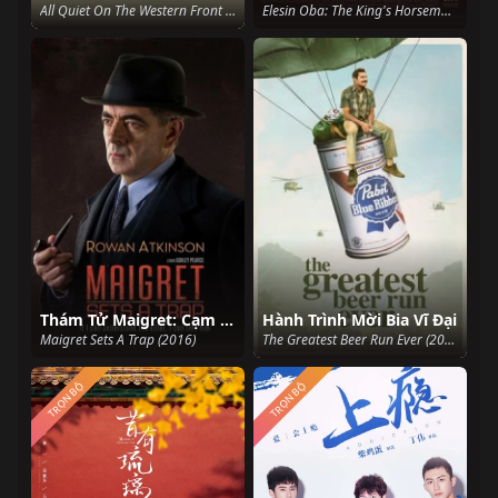
All Quiet On The Western Front (1979)
Elesin Oba: The King's Horseman (2022)
Thám Tử Maigret: Cạm Bẫy
Hành Trình Mời Bia Vĩ Đại
Maigret Sets A Trap (2016)
The Greatest Beer Run Ever (2022)
TRỌN BỘ
TRỌN BỘ