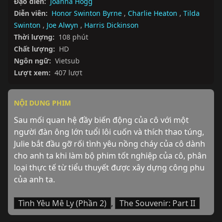
Đạo diễn:
Joanna Hogg
Diễn viên:
Honor Swinton Byrne
,
Charlie Heaton
,
Tilda
Swinton
,
Joe Alwyn
,
Harris Dickinson
Thời lượng:
108 phút
Chất lượng:
HD
Ngôn ngữ:
Vietsub
Lượt xem:
407 lượt
NỘI DUNG PHIM
Sau mối quan hệ đầy biến động của cô với một 
người đàn ông lớn tuổi lôi cuốn và thích thao túng, 
Julie bắt đầu gỡ rối tình yêu nồng cháy của cô dành 
cho anh ta khi làm bộ phim tốt nghiệp của cô, phân 
loại thực tế từ tiểu thuyết được xây dựng công phu 
của anh ta.
Tình Yêu Mê Ly (Phần 2)
,
The Souvenir: Part II