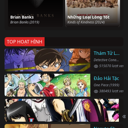
Brian Banks
Những Loại Lòng Tốt
Brian Banks (2019)
Kinds of Kindness (2024)
TOP HOẠT HÌNH
Thám Tử Lừng Danh Conan
Detective Conan (1996)
515070 lượt xem
Đảo Hải Tặc
One Piece (1999)
380493 lượt xem
Li
Gin