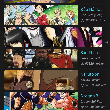
Đảo Hải Tặc
One Piece (1999)
380493 lượt xem
Li
Gin
Bao Thanh Thiên 1993 (Phần 6)
Justice Bao 6 (1993)
65829 lượt xem
Naruto Shippuden
Naruto Shippuden (2007)
57529 lượt xem
Dragon Ball Kai
Dragon Ball Kai (2019)
54060 lượt xem