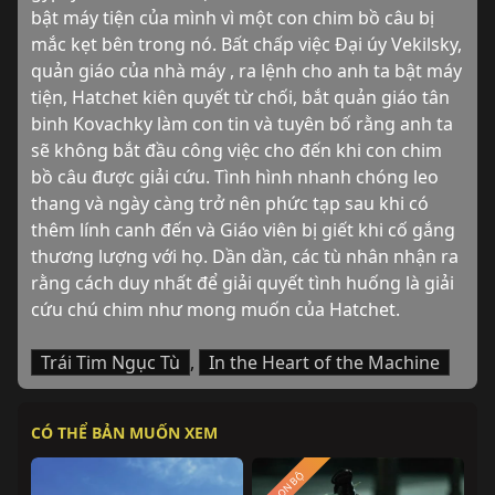
bật máy tiện của mình vì một con chim bồ câu bị 
mắc kẹt bên trong nó. Bất chấp việc Đại úy Vekilsky, 
quản giáo của nhà máy , ra lệnh cho anh ta bật máy 
tiện, Hatchet kiên quyết từ chối, bắt quản giáo tân 
binh Kovachky làm con tin và tuyên bố rằng anh ta 
sẽ không bắt đầu công việc cho đến khi con chim 
bồ câu được giải cứu. Tình hình nhanh chóng leo 
thang và ngày càng trở nên phức tạp sau khi có 
thêm lính canh đến và Giáo viên bị giết khi cố gắng 
thương lượng với họ. Dần dần, các tù nhân nhận ra 
rằng cách duy nhất để giải quyết tình huống là giải 
cứu chú chim như mong muốn của Hatchet.
Trái Tim Ngục Tù
,
In the Heart of the Machine
CÓ THỂ BẢN MUỐN XEM
TRỌN BỘ