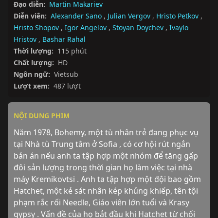
Đạo diễn:
Martin Makariev
Diễn viên:
Alexander Sano
,
Julian Vergov
,
Hristo Petkov
,
Hristo Shopov
,
Igor Angelov
,
Stoyan Doychev
,
Ivaylo
Hristov
,
Bashar Rahal
Thời lượng:
115 phút
Chất lượng:
HD
Ngôn ngữ:
Vietsub
Lượt xem:
487 lượt
NỘI DUNG PHIM
Năm 1978, Bohemy, một tù nhân trẻ đang phục vụ 
tại Nhà tù Trung tâm ở Sofia , có cơ hội rút ngắn 
bản án nếu anh ta tập hợp một nhóm để tăng gấp 
đôi sản lượng trong thời gian họ làm việc tại nhà 
máy Kremikovtsi . Anh ta tập hợp một đội bao gồm 
Hatchet, một kẻ sát nhân kép khủng khiếp, tên tội 
phạm rắc rối Needle, Giáo viên lớn tuổi và Krasy 
gypsy . Vấn đề của họ bắt đầu khi Hatchet từ chối 