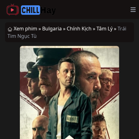
Op
Xem phim »
Bulgaria »
Chính Kịch »
Tâm Lý »
Trái
Tim Ngục Tù