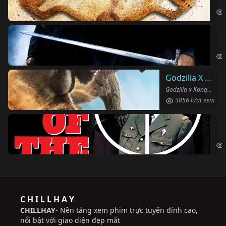
The
Ha
Har
Godzilla X Kong: Đế Chế Mới
Godzilla x Kong: The New Empire (2024)
3856 lượt xem
Ng
The
C H I L L H A Y
CHILLHAY
- Nền tảng xem phim trực tuyến đỉnh cao,
nổi bật với giao diện đẹp mắt