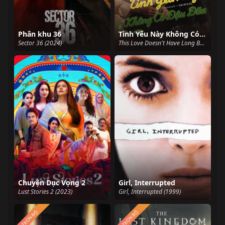
Phân khu 36​
Tình Yêu Này Không Có Đậu Đũa
Sector 36 (2024)
This Love Doesn't Have Long Beans (2024)
Chuyện Dục Vọng 2
Girl, Interrupted
Lust Stories 2 (2023)
Girl, Interrupted (1999)
TRỌN BỘ
TRỌN BỘ