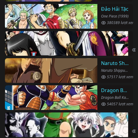
Đảo Hải Tặc
One Piece (1999)
380389 lượt xem
Li
Gin
Naruto Shippuden
Naruto Shippuden (2007)
57517 lượt xem
Dragon Ball Kai
Dragon Ball Kai (2019)
54057 lượt xem
Th
Hun