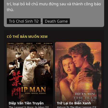
trí, loại bỏ kẻ chủ mưu đứng sau và thành công báo 
thù.
Trò Chơi Sinh Tử
,
Death Game
CÓ THỂ BẢN MUỐN XEM
Diệp Vấn Tiền Truyện
Trở Lại Eo Biển Xanh
The Legend Is Born: Ip Man (2010)
Return To The Blue Lagoon (1991)