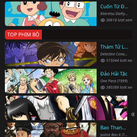
Cuốn Từ Điển Kì Bí
Kiteretsu Daihyakka (1988)
30618 lượt xem
TOP PHIM BỘ
Thám Tử Lừng Danh Conan
Detective Conan (1996)
515044 lượt xem
Đảo Hải Tặc
One Piece (1999)
380389 lượt xem
Li
Gin
Bao Thanh Thiên 1993 (Phần 6)
Justice Bao 6 (1993)