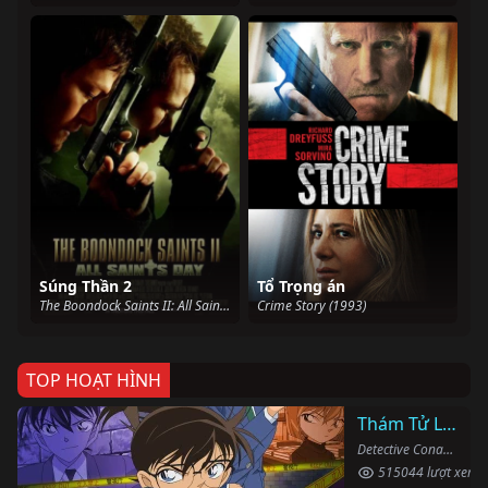
Súng Thần 2
Tổ Trọng án
The Boondock Saints II: All Saints Day (2010)
Crime Story (1993)
TOP HOẠT HÌNH
Thám Tử Lừng Danh Conan
Detective Conan (1996)
515044 lượt xem