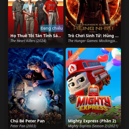
Đang chiếu
Họ Thuê Tôi Tán Tỉnh Sát Thủ
Trò Chơi Sinh Tử: Húng Nhại - Phần 1
The Heart Killers (2024)
The Hunger Games: Mockingjay - Part 1 (2014)
TRỌN BỘ
Chú Bé Peter Pan
Mighty Express (Phần 2)
Peter Pan (2003)
Mighty Express (Season 2) (2021)