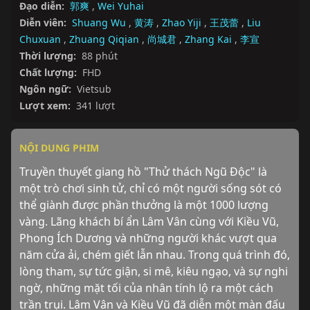
Đạo diễn:
郭爽
,
Wei Yuhai
Diễn viên:
Shuang Wu
,
黄涛
,
Zhao Yiji
,
王茂蕾
,
Liu
Chuxuan
,
Zhuang Qiqian
,
尚城君
,
Zhang Kai
,
李宣
Thời lượng:
88 phút
Chất lượng:
FHD
Ngôn ngữ:
Vietsub
Lượt xem:
341 lượt
NỘI DUNG PHIM
Truyền thuyết giang hồ "Thử thách Ngũ Độc" là 
một trò chơi sinh tử, chỉ có một người sống sót có 
thể giành được phần thưởng là một 1000 lượng 
vàng. Lãng khách bí ẩn Lâm Vân cùng với Kiều Vũ, 
Phong Ích Dương và những người khác vượt qua 
năm cửa ải, chém giết lẫn nhau. Trong quá trình đó, 
lòng tham, sự tức giận, si mê, kiêu ngạo, và sự nghi 
ngờ, những mặt tối của nhân tính lộ ra một cách 
trần trụi. Lâm Vân và Kiều Vũ đã diễn một màn đấu 