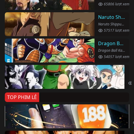
65806 lượt xem
Naruto Shippuden
Naruto Shippuden (2007)
57517 lượt xem
Dragon Ball Kai
Dragon Ball Kai (2019)
54057 lượt xem
Th
Hun
TOP PHIM LẺ