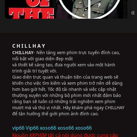
The
C H I L L H A Y
CHILLHAY
- Nền tảng xem phim trực tuyến đỉnh cao,
nổi bật với giao diện đẹp mắt
và thiết kế sáng tạo, đưa người xem vào một hành
trình giải trí tuyệt vời.
Giao diện trực quan và thuận tiện của trang web sẽ
khiến cho việc tìm kiếm và xem phim trở nên dễ dàng
hơn bao giờ hết. Tốc độ tải nhanh và việc cập nhật
thường xuyên với những bộ phim mới nhất đảm bảo
rằng bạn sẽ luôn có những trải nghiệm xem phim
mượt mà và thú vị nhất. Hãy khám phá ngay CHILLHAY
để tận hưởng thế giới phim ảnh đỉnh cao.
vip66
Vip66
xoso66
xoso66
xoso66
Nguồn
KKPHIM
tất cả nội dung được cung cấp