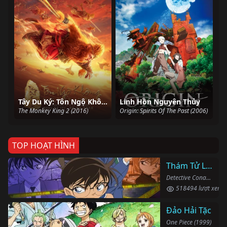
Tây Du Ký: Tôn Ngộ Không Ba Lần Đánh Bạch Cốt Tinh
Linh Hồn Nguyên Thủy
The Monkey King 2 (2016)
Origin: Spirits Of The Past (2006)
TOP HOẠT HÌNH
Thám Tử Lừng Danh Conan
Detective Conan (1996)
518494 lượt xem
Đảo Hải Tặc
One Piece (1999)