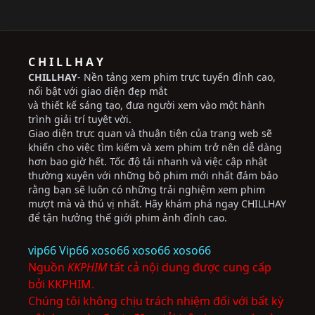
C H I L L H A Y
CHILLHAY
- Nền tảng xem phim trực tuyến đỉnh cao,
nổi bật với giao diện đẹp mắt
và thiết kế sáng tạo, đưa người xem vào một hành
trình giải trí tuyệt vời.
Giao diện trực quan và thuận tiện của trang web sẽ
khiến cho việc tìm kiếm và xem phim trở nên dễ dàng
hơn bao giờ hết. Tốc độ tải nhanh và việc cập nhật
thường xuyên với những bộ phim mới nhất đảm bảo
rằng bạn sẽ luôn có những trải nghiệm xem phim
mượt mà và thú vị nhất. Hãy khám phá ngay CHILLHAY
để tận hưởng thế giới phim ảnh đỉnh cao.
vip66
Vip66
xoso66
xoso66
xoso66
Nguồn
KKPHIM
tất cả nội dung được cung cấp
bởi KKPHIM.
Chúng tôi không chịu trách nhiệm đối với bất kỳ