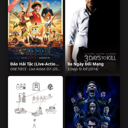
TRỌN BỘ
Đảo Hải Tặc (Live-Action) SS01
Ba Ngày Đổi Mạng
ONE PIECE - Live Action SS1 (2023)
3 Days To Kill (2014)