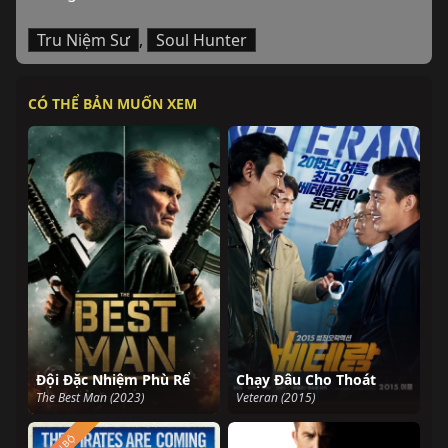
Tru Niệm Sư
,
Soul Hunter
CÓ THỂ BẢN MUỐN XEM
Đội Đặc Nhiệm Phù Rể
Chạy Đâu Cho Thoát
The Best Man (2023)
Veteran (2015)