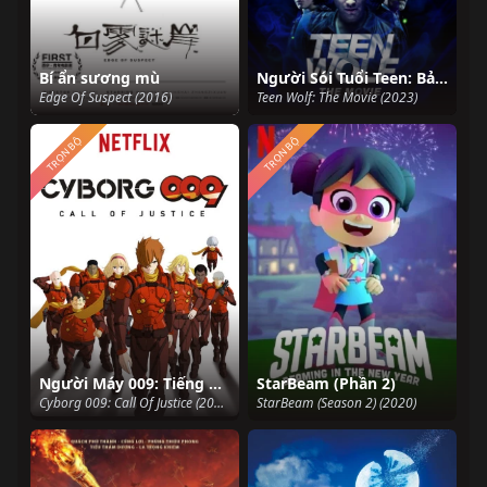
Bí ẩn sương mù
Người Sói Tuổi Teen: Bản Điện Ảnh
Edge Of Suspect (2016)
Teen Wolf: The Movie (2023)
TRỌN BỘ
TRỌN BỘ
Người Máy 009: Tiếng Gọi Công Lý
StarBeam (Phần 2)
Cyborg 009: Call Of Justice (2017)
StarBeam (Season 2) (2020)