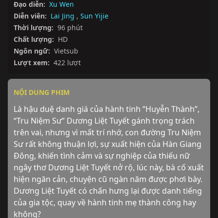
Đạo diễn:
Xu Wen
Diễn viên:
Lai Jing
,
Sun Yijie
Thời lượng:
96 phút
Chất lượng:
HD
Ngôn ngữ:
Vietsub
Lượt xem:
422 lượt
NỘI DUNG PHIM
Là hậu duệ danh giá của hành tinh “Huyễn Thành”, 
“Tru Niệm Sư” Dương Liệt Tuyết gánh trọng trách 
trên vai, nhưng vì mất trí nhớ, con đường Tru Niệm 
Sư rất không thuận lợi, sự xuất hiện của Hàn Giang 
Đông, khiến tình cảm và sự nghiệp của thiếu nữ 
ngây thơ Dương Liệt Tuyết nở rộ, lúc này, bà cố xuất 
hiện ngăn cản, chuyện cũ ngàn năm được phơi bày. 
Dương Liệt Tuyết có chấn hưng lại được danh tiếng 
của gia tộc, quay về hành tinh mẹ thành công hay 
không?