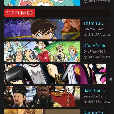
30647 lượt xem
TOP PHIM BỘ
Thám Tử Lừng Danh Conan
Detective Conan (1996)
518494 lượt xem
Đảo Hải Tặc
One Piece (1999)
380736 lượt xem
Li
Gin
Bao Thanh Thiên 1993 (Phần 6)
Justice Bao 6 (1993)
65876 lượt xem
Naruto Shippuden