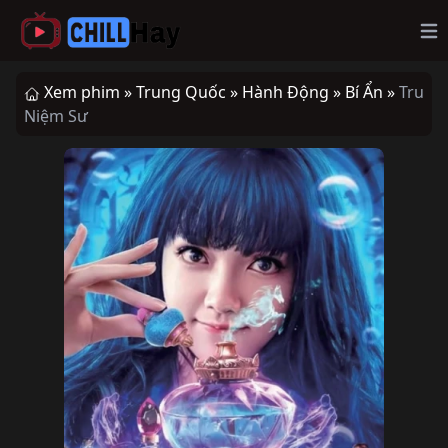
Op
Xem phim »
Trung Quốc »
Hành Động »
Bí Ẩn »
Tru
Niệm Sư