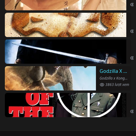
Vu
The
Ha
Har
Godzilla X Kong: Đế Chế Mới
Godzilla x Kong: The New Empire (2024)
3863 lượt xem
Ng
The