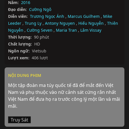
Năm:
2016
Đạo diễn:
Cường Ngô
Diễn viên:
Trương Ngọc Ánh
,
Marcus Guilhem
,
Mike
Leeder
,
Trung Ly
,
Antony Nguyen
,
Hiếu Nguyễn
,
Thiên
Nguyễn
,
Cường Seven
,
Maria Tran
,
Lâm Vissay
Thời lượng:
90 phút
Chất lượng:
HD
Ngôn ngữ:
Vietsub
Lượt xem:
406 lượt
NỘI DUNG PHIM
Một tập đoàn ma túy quốc tế đã để mắt đến Việt 
Nam và phụ thuộc vào nữ cảnh sát cứng rắn nhất 
Việt Nam để đưa họ ra trước công lý một lần và mãi 
mãi.
Truy Sát