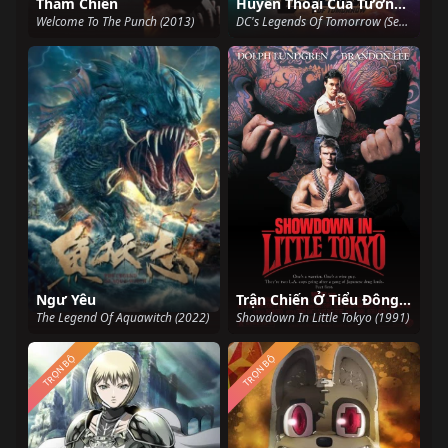
Tham Chiến
Huyền Thoại Của Tương Lai (Phần 2)
Welcome To The Punch (2013)
DC's Legends Of Tomorrow (Season 2) (2016)
Ngư Yêu
Trận Chiến Ở Tiểu Đông Kinh
The Legend Of Aquawitch (2022)
Showdown In Little Tokyo (1991)
TRỌN BỘ
TRỌN BỘ