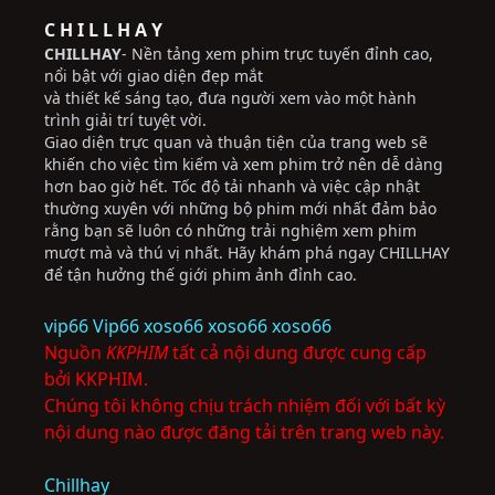
C H I L L H A Y
CHILLHAY
- Nền tảng xem phim trực tuyến đỉnh cao,
nổi bật với giao diện đẹp mắt
và thiết kế sáng tạo, đưa người xem vào một hành
trình giải trí tuyệt vời.
Giao diện trực quan và thuận tiện của trang web sẽ
khiến cho việc tìm kiếm và xem phim trở nên dễ dàng
hơn bao giờ hết. Tốc độ tải nhanh và việc cập nhật
thường xuyên với những bộ phim mới nhất đảm bảo
rằng bạn sẽ luôn có những trải nghiệm xem phim
mượt mà và thú vị nhất. Hãy khám phá ngay CHILLHAY
để tận hưởng thế giới phim ảnh đỉnh cao.
vip66
Vip66
xoso66
xoso66
xoso66
Nguồn
KKPHIM
tất cả nội dung được cung cấp
bởi KKPHIM.
Chúng tôi không chịu trách nhiệm đối với bất kỳ
nội dung nào được đăng tải trên trang web này.
Chillhay