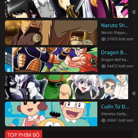
Gin
Naruto Shippuden
Naruto Shippuden (2007)
57603 lượt xem
Dragon Ball Kai
Dragon Ball Kai (2019)
54472 lượt xem
Th
Hun
Cuốn Từ Điển Kì Bí
Kiteretsu Daihyakka (1988)
30661 lượt xem
TOP PHIM BỘ