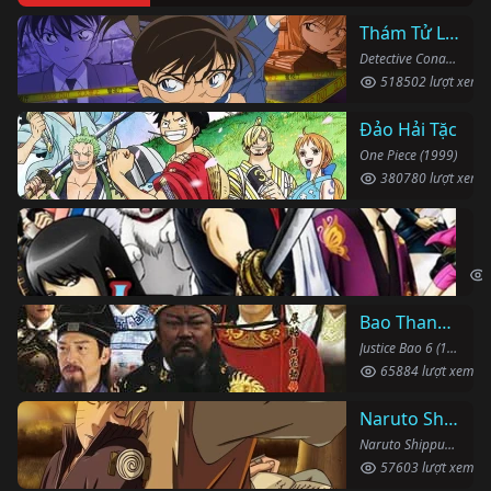
Thám Tử Lừng Danh Conan
Detective Conan (1996)
518502 lượt xem
Đảo Hải Tặc
One Piece (1999)
380780 lượt xem
Li
Gin
Bao Thanh Thiên 1993 (Phần 6)
Justice Bao 6 (1993)
65884 lượt xem
Naruto Shippuden
Naruto Shippuden (2007)
57603 lượt xem