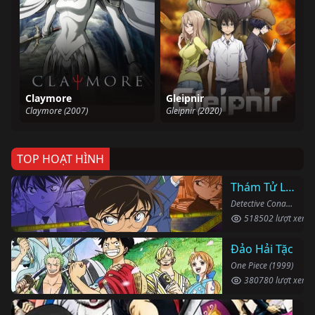
Claymore
Gleipnir
Claymore (2007)
Gleipnir (2020)
TOP HOẠT HÌNH
Thám Tử Lừng Danh Conan
Detective Conan (1996)
518502 lượt xem
Đảo Hải Tặc
One Piece (1999)
380780 lượt xem
Li