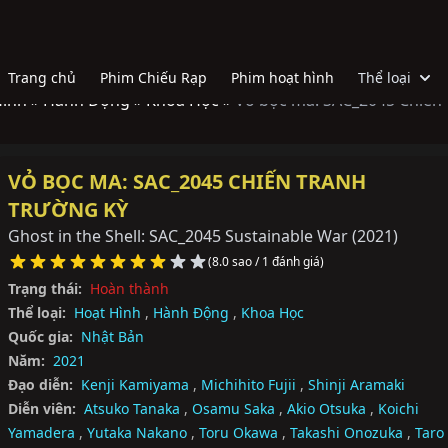
Trang chủ
Phim Chiếu Rạp
Phim hoạt hình
Thể loại
Hình »
Hành Động »
Khoa Học »
Vỏ bọc ma: SAC_2045 Chiến
VỎ BỌC MA: SAC_2045 CHIẾN TRANH
TRƯỜNG KỲ
Ghost in the Shell: SAC_2045 Sustainable War
(2021)
(8.0 sao / 1 đánh giá)
Trạng thái:
Hoàn thành
Thể loại:
Hoạt Hình
,
Hành Động
,
Khoa Học
Quốc gia:
Nhật Bản
Năm:
2021
Đạo diễn:
Kenji Kamiyama
,
Michihito Fujii
,
Shinji Aramaki
Diễn viên:
Atsuko Tanaka
,
Osamu Saka
,
Akio Otsuka
,
Koichi
Yamadera
,
Yutaka Nakano
,
Toru Okawa
,
Takashi Onozuka
,
Taro