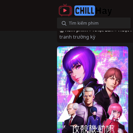
Xem phim »
Nhật Bản »
Hoạt 
tranh trường kỳ