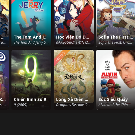
Người Dơi Và Bá Tước Dracula
The Tom And Jerry Show (Phần 3)
Học Viện Đỏ Đen: Song Sinh
Sofia The First: Once Upon A Princess
The Batman vs. Dracula (2005)
The Tom And Jerry Show (Season 3) (2014)
KAKEGURUI TWIN (2022)
Sofia The First: Once Upon A Princess (2012)
TRỌN BỘ
Sát Thủ Lưỡi Kéo (Phần 1)
Chiến Binh Số 9
Long Xà Diễn Nghĩa
Sóc Siêu Quậy
Scissor Seven (Season 1) (2020)
9 (2009)
Dragon's Disciple (2022)
Alvin and the Chipmunks (2007)