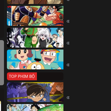
Dragon Ball Kai
Dragon Ball Kai (2019)
54460 lượt xem
Thợ Săn Tí Hon
Hunter X Hunter (1999)
39519 lượt xem
Cuốn Từ Điển Kì Bí
Kiteretsu Daihyakka (1988)
30632 lượt xem
TOP PHIM BỘ
Thám Tử Lừng Danh Co
Detective Conan (1996)
518476 lượt xem
Đảo Hải Tặc