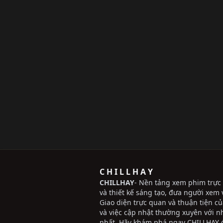
C H I L L H A Y
CHILLHAY
- Nền tảng xem phim trực 
và thiết kế sáng tạo, đưa người xem v
Giao diện trực quan và thuận tiện c
và việc cập nhật thường xuyên với 
nhất. Hãy khám phá ngay CHILLHAY đ