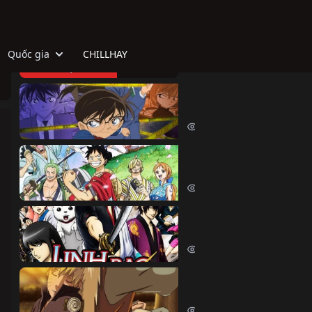
Quốc gia
CHILLHAY
TOP HOẠT HÌNH
Thám Tử Lừng Danh Co
Detective Conan (1996)
518476 lượt xem
Đảo Hải Tặc
One Piece (1999)
380626 lượt xem
Linh Hồn Bạc (Phần 1)
Gintama (Season 1) (2006)
69654 lượt xem
Naruto Shippuden
Naruto Shippuden (2007)
57559 lượt xem