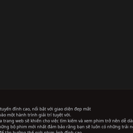
tuyến đỉnh cao, nổi bật với giao diện đẹp mắt
ào một hành trình giải trí tuyệt vời.
ủa trang web sẽ khiến cho việc tìm kiếm và xem phim trở nên dễ dà
những bộ phim mới nhất đảm bảo rằng bạn sẽ luôn có những trải 
ể tận hưởng thế giới phim ảnh đỉnh cao.