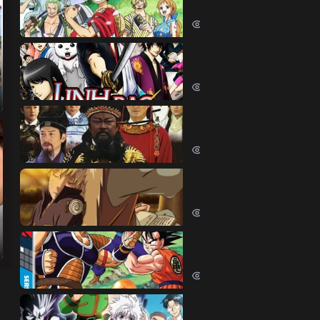
One Piece (1999)
380626 lượt xem
Linh Hồn Bạc (Phần 1)
Gintama (Season 1) (2006)
69654 lượt xem
Bao Thanh Thiên 1993 (
Justice Bao 6 (1993)
65855 lượt xem
Naruto Shippuden
Naruto Shippuden (2007)
57559 lượt xem
Dragon Ball Kai
Dragon Ball Kai (2019)
54460 lượt xem
Thợ Săn Tí Hon