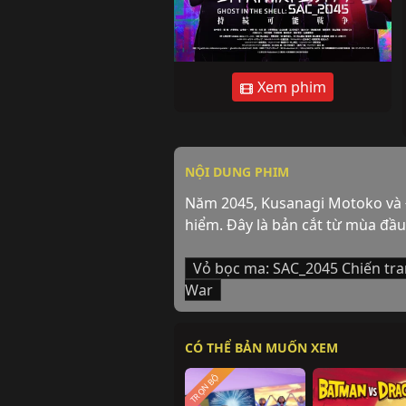
Xem phim
NỘI DUNG PHIM
Năm 2045, Kusanagi Motoko và Độ
hiểm. Đây là bản cắt từ mùa đầu
Vỏ bọc ma: SAC_2045 Chiến tra
War
CÓ THỂ BẢN MUỐN XEM
TRỌN BỘ