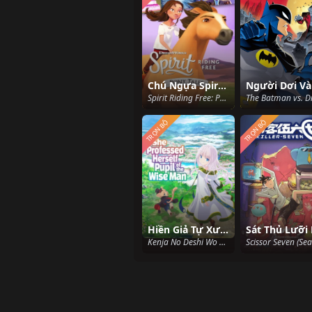
Chú Ngựa Spirit Tự Do Rong Ruổi Câu Chuyện Về Chú Ngựa Spirit (Phần 2)
Spirit Riding Free: Pony Tales (Season 2) (2019)
TRỌN BỘ
TRỌN BỘ
Hiền Giả Tự Xưng Là Đồ Đệ Hiền Giả Tại Dị Giới
Kenja No Deshi Wo Nanoru Kenja, She Professed Herself Pupil Of The Wise Man (2022)