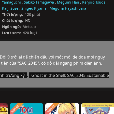
Yamaguchi
,
Sakiko Tamagawa
,
Megumi Han
,
Kenjiro Tsuda
,
Kaiji Soze
,
Shigeo Kiyama
,
Megumi Hayashibara
Thời lượng:
120 phút
Chất lượng:
HD
Ngôn ngữ:
Vietsub
Lượt xem:
420 lượt
i 9 trở lại để chiến đấu với một mối đe dọa mới nguy 
 tiên của "SAC_2045", có độ dài ngang phim điện ảnh.
nh trường kỳ
,
Ghost in the Shell: SAC_2045 Sustainable
TRỌN BỘ
TRỌN BỘ