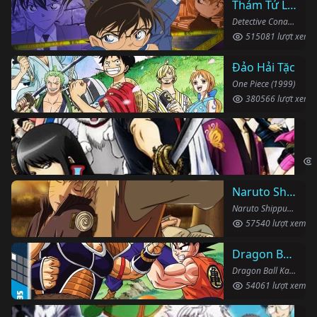
Thám Tử Lừng Danh Conan
Detective Conan (1996)
515081 lượt xem
Đảo Hải Tặc
One Piece (1999)
380566 lượt xem
Li
Gin
Naruto Shippuden
Naruto Shippuden (2007)
57540 lượt xem
Dragon Ball Kai
Dragon Ball Kai (2019)
54061 lượt xem
Th