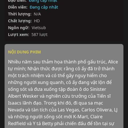
Đạo diễn:
Đang cập nhật
Diễn viên:
Đang cập nhật
Thời lượng:
N/A
Chất lượng:
HD
Ngôn ngữ:
Vietsub
Lượt xem:
587 lượt
NỘI DUNG PHIM
Nhiều năm sau thảm họa thành phố gấu trúc, Alice 
tự mình; Nhận thức được rằng cô ấy đã trở thành 
một trách nhiệm và có thể gây nguy hiểm cho 
những người xung quanh, cô ấy đang vật lộn để 
sống sót và đưa xuống tập đoàn ô do Sinister 
Albert Wesker và nghiên cứu trưởng của Tiến sĩ 
Isaacs lãnh đạo. Trong khi đó, đi qua sa mạc 
Nevada và tàn tích của Las Vegas, Carlos Olivera, LJ 
và những người sống sót mới K-Mart, Claire 
Redfield và Y tá Betty phải chiến đấu để tồn tại sự 