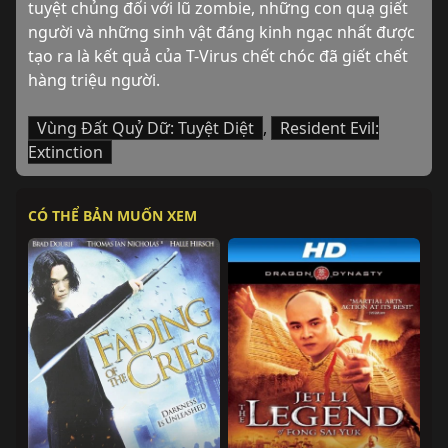
tuyệt chủng đối với lũ zombie, những con quạ giết 
người và những sinh vật đáng kinh ngạc nhất được 
tạo ra là kết quả của T-Virus chết chóc đã giết chết 
hàng triệu người.
Vùng Đất Quỷ Dữ: Tuyệt Diệt
,
Resident Evil:
Extinction
CÓ THỂ BẢN MUỐN XEM