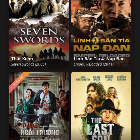
Thất Kiếm
Lính Bắn Tỉa 4: Nạp Đạn
Seven Swords (2005)
Sniper: Reloaded (2011)
TRỌN BỘ