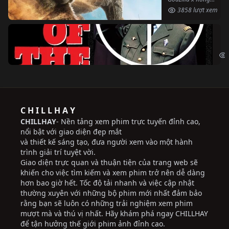
3858 lượt xem
Ng
The
C H I L L H A Y
CHILLHAY
- Nền tảng xem phim trực tuyến đỉnh cao,
nổi bật với giao diện đẹp mắt
và thiết kế sáng tạo, đưa người xem vào một hành
trình giải trí tuyệt vời.
Giao diện trực quan và thuận tiện của trang web sẽ
khiến cho việc tìm kiếm và xem phim trở nên dễ dàng
hơn bao giờ hết. Tốc độ tải nhanh và việc cập nhật
thường xuyên với những bộ phim mới nhất đảm bảo
rằng bạn sẽ luôn có những trải nghiệm xem phim
mượt mà và thú vị nhất. Hãy khám phá ngay CHILLHAY
để tận hưởng thế giới phim ảnh đỉnh cao.