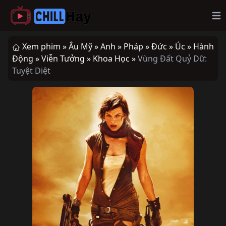
Op
Xem phim »
Âu Mỹ »
Anh »
Pháp »
Đức »
Úc »
Hành
Động »
Viễn Tưởng »
Khoa Học »
Vùng Đất Quỷ Dữ:
Tuyệt Diệt