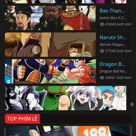
Bao Thanh Thiên 1993 (Phần 6)
Justice Bao 6 (1993)
65840 lượt xem
Naruto Shippuden
Naruto Shippuden (2007)
57540 lượt xem
Dragon Ball Kai
Dragon Ball Kai (2019)
54061 lượt xem
Th
Hun
TOP PHIM LẺ