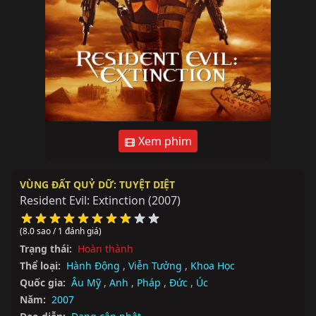
Xem phim
VÙNG ĐẤT QUỶ DỮ: TUYỆT DIỆT
Resident Evil: Extinction
(2007)
(8.0 sao / 1 đánh giá)
Trạng thái:
Hoàn thành
Thể loại:
Hành Động
,
Viễn Tưởng
,
Khoa Học
Quốc gia:
Âu Mỹ
,
Anh
,
Pháp
,
Đức
,
Úc
Năm:
2007