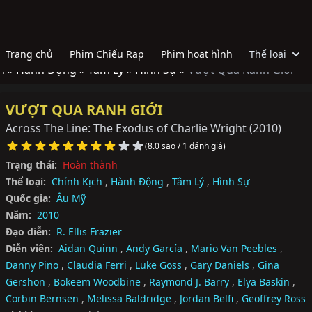
Trang chủ
Phim Chiếu Rạp
Phim hoạt hình
Thể loại
h »
Hành Động »
Tâm Lý »
Hình Sự »
Vượt Qua Ranh Giới
VƯỢT QUA RANH GIỚI
Across The Line: The Exodus of Charlie Wright
(2010)
(8.0 sao / 1 đánh giá)
Trạng thái:
Hoàn thành
Thể loại:
Chính Kịch
,
Hành Động
,
Tâm Lý
,
Hình Sự
Quốc gia:
Âu Mỹ
Năm:
2010
Đạo diễn:
R. Ellis Frazier
Diễn viên:
Aidan Quinn
,
Andy García
,
Mario Van Peebles
,
Danny Pino
,
Claudia Ferri
,
Luke Goss
,
Gary Daniels
,
Gina
Gershon
,
Bokeem Woodbine
,
Raymond J. Barry
,
Elya Baskin
,
Corbin Bernsen
,
Melissa Baldridge
,
Jordan Belfi
,
Geoffrey Ross