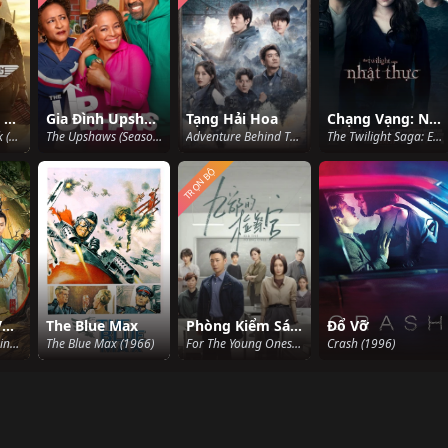
Phi Công Siêu Đẳng: Maverick
Gia Đình Upshaw (Phần 5)
Tạng Hải Hoa
Chạng Vạng: Nhật Thực
Top Gun: Maverick (2022)
The Upshaws (Season 5) (2024)
Adventure Behind The Bronze Door (2024)
The Twilight Saga: Eclipse (2010)
TRỌN BỘ
Cửu Sắc Lộc Vương
The Blue Max
Phòng Kiểm Sát Viên Số 9
Đổ Vỡ
Nine colors deer king (2022)
The Blue Max (1966)
For The Young Ones (2024)
Crash (1996)