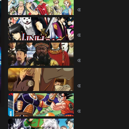
One Piece (1999)
380611 lượt xem
Linh Hồn Bạc (Phần 1)
Gintama (Season 1) (2006)
69652 lượt xem
Bao Thanh Thiên 1993 (
Justice Bao 6 (1993)
65853 lượt xem
Naruto Shippuden
Naruto Shippuden (2007)
57554 lượt xem
Dragon Ball Kai
Dragon Ball Kai (2019)
54458 lượt xem
Thợ Săn Tí Hon