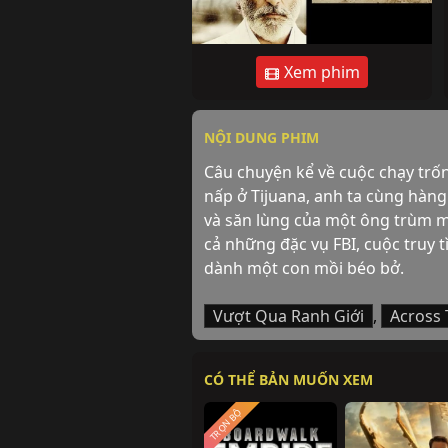
Xem phim
NỘI DUNG PHIM
Câu chuyện kể về cuộc chạy trốn
nấp ở Tijuana, anh ta cùng hàng
và săn lùng của một ông trùm ma
cả những đặc vụ FBI, cuộc truy t
dành một con mồi béo bở.
Vượt Qua Ranh Giới
,
Across 
CÓ THỂ BẢN MUỐN XEM
TRỌN BỘ