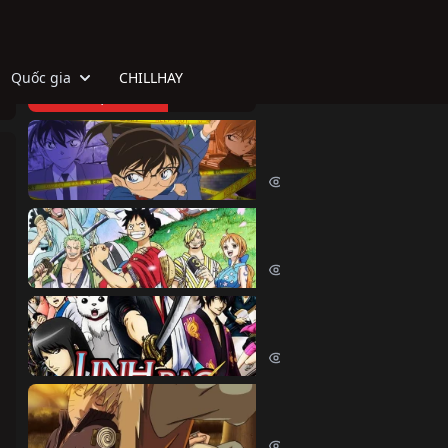
Quốc gia
CHILLHAY
TOP HOẠT HÌNH
Thám Tử Lừng Danh Co
Detective Conan (1996)
518471 lượt xem
Đảo Hải Tặc
One Piece (1999)
380611 lượt xem
Linh Hồn Bạc (Phần 1)
Gintama (Season 1) (2006)
69652 lượt xem
Naruto Shippuden
Naruto Shippuden (2007)
57554 lượt xem