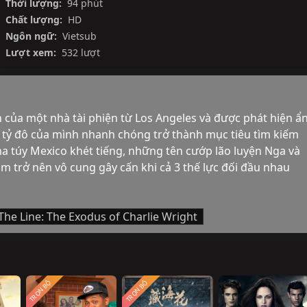
Thời lượng:
94 phút
Chất lượng:
HD
Ngôn ngữ:
Vietsub
Lượt xem:
532 lượt
 của một nhà tài phiện từ Los Angeles và được phát hiện ẩn
 tỷ đô của mình nhanh chóng trở thành mục tiêu tìm kiếm 
 túy Mexico khét tiếng, những tên cướp lão luyện Nga và 
ìm trở nên vô cung gây cấn khi cả 3 thế lực đối đầu nhau 
The Line: The Exodus of Charlie Wright
TRỌN BỘ
TRỌN BỘ