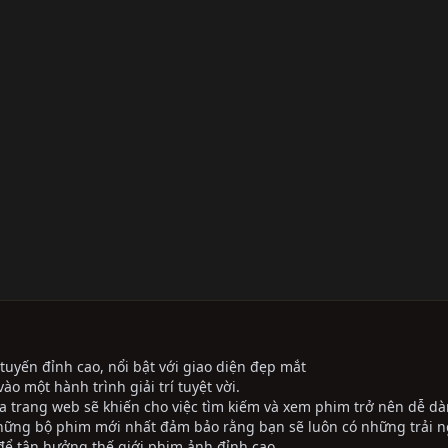
tuyến đỉnh cao, nổi bật với giao diện đẹp mắt
ào một hành trình giải trí tuyệt vời.
ủa trang web sẽ khiến cho việc tìm kiếm và xem phim trở nên dễ dà
những bộ phim mới nhất đảm bảo rằng bạn sẽ luôn có những trải 
ể tận hưởng thế giới phim ảnh đỉnh cao.