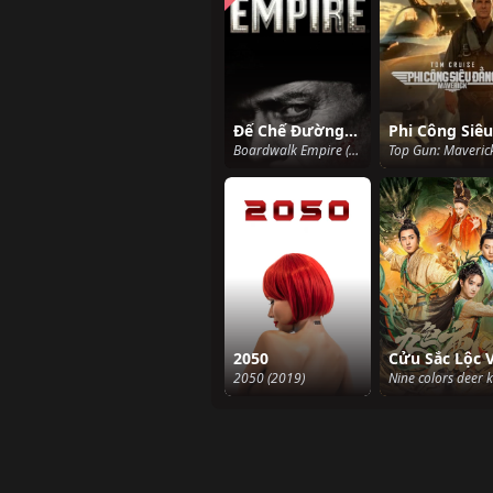
Đế Chế Đường Lát Ván (Phần 1)
Boardwalk Empire (Season 1) (2010)
2050
2050 (2019)