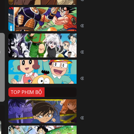
Dragon Ball Kai
Dragon Ball Kai (2019)
54458 lượt xem
Thợ Săn Tí Hon
Hunter X Hunter (1999)
 
39517 lượt xem
Cuốn Từ Điển Kì Bí
Kiteretsu Daihyakka (1988)
30631 lượt xem
TOP PHIM BỘ
Thám Tử Lừng Danh Co
Detective Conan (1996)
518471 lượt xem
Đảo Hải Tặc