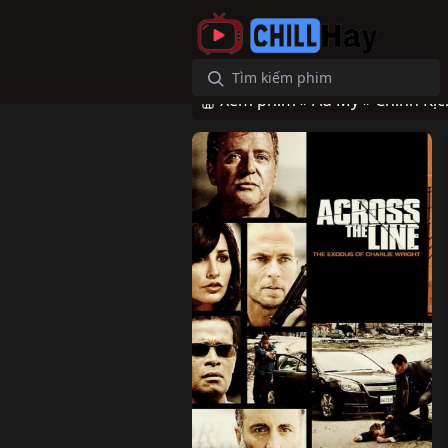
Xem phim »
Âu Mỹ »
Chính Kịc