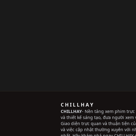
C H I L L H A Y
CHILLHAY
- Nền tảng xem phim trực 
và thiết kế sáng tạo, đưa người xem v
Giao diện trực quan và thuận tiện c
và việc cập nhật thường xuyên với 
nhất. Hãy khám phá ngay CHILLHAY đ